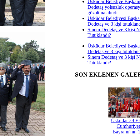
Üsküdar Belediye Başkan
Dedetaş yolsuzluk operas
gözaltına alındı
Üsküdar Belediyesi Başka
Dedetaş ve 3 kişi tutuklan
Sinem Dedetaş ve 3 kişi 
Tutuklandı?
Üsküdar Belediyesi Başka
Dedetaş ve 3 kişi tutuklan
Sinem Dedetaş ve 3 kişi 
Tutuklandı?
SON EKLENEN GALE
Üsküdar 29 E
Cumhuriyet
Bayramı'nın 1