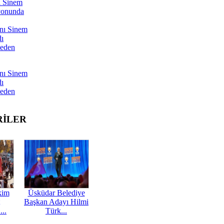
ı Sinem
yonunda
nı Sinem
dı
Neden
nı Sinem
dı
Neden
RİLER
kim
Üsküdar Belediye
Başkan Adayı Hilmi
...
Türk...