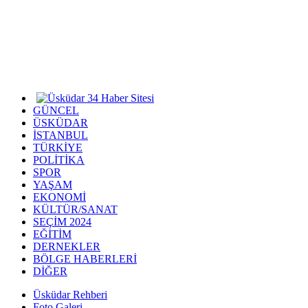
GÜNCEL
ÜSKÜDAR
İSTANBUL
TÜRKİYE
POLİTİKA
SPOR
YAŞAM
EKONOMİ
KÜLTÜR/SANAT
SEÇİM 2024
EĞİTİM
DERNEKLER
BÖLGE HABERLERİ
DİĞER
Üsküdar Rehberi
Foto Galeri