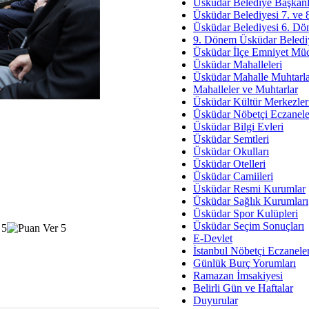
Av. Ş
Üsküdar Belediye Başkanl
Üsküdar Belediyesi 7. ve
İmar Sorunlarının Genel Ç
Üsküdar Belediyesi 6. Dö
9. Dönem Üsküdar Belediy
Çet
Üsküdar İlçe Emniyet Mü
Arakan Ner
Üsküdar Mahalleleri
Üsküdar Mahalle Muhtarla
Hüsam
Mahalleler ve Muhtarlar
Bayramın Mü
Üsküdar Kültür Merkezler
Üsküdar Nöbetçi Eczanele
Es
Üsküdar Bilgi Evleri
Ruhsal Yön
Üsküdar Semtleri
Üsküdar Okulları
Zülf
Üsküdar Otelleri
Üsküdar Kar
Üsküdar Camiileri
Üsküdar Resmi Kurumlar
Mus
Üsküdar Sağlık Kurumları
Üsküdar Spor Kulüpleri
Üsküdar Seçim Sonuçları
E-Devlet
İstanbul Nöbetçi Eczanele
Günlük Burç Yorumları
Ramazan İmsakiyesi
Belirli Gün ve Haftalar
Duyurular