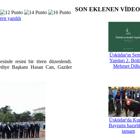
SON EKLENEN VİDE
ren yapıldı
Üsküdar'ın Se
Yapıları 2. Böl
inde resmi bir tören düzenlendi.
Mehmet Dilb
lediye Başkanı Hasan Can, Gaziler
Üsküdar'da Ku
Bayramı hazırlık
tamam