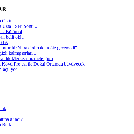
AR
 Çıktı
 Usta - Seri Sonu...
a! - Bölüm 4
n belli oldu
 USTA
lardır bir 'durak' olmaktan öte geçemedi''
zli kalmış sırları...
manlık Merkezi hizmete girdi
 Köyü Projesi ile Doğal Ortamda büyüyecek
i açılıyor
zluk
tına alındı?
ı Berk