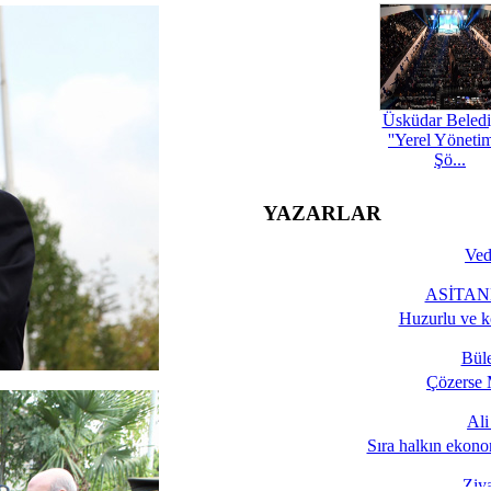
Üsküdar Beledi
''Yerel Yöneti
Şö...
YAZARLAR
Ved
ASİTANE
Huzurlu ve k
Bül
Çözerse 
Al
Sıra halkın ekono
Ziy