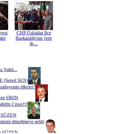
yesi
CHP Üsküdar İlçe
mler
Başkanlığı'nın yeni
ilç...
a Vakti...
 (Şenol ŞEN)
oalisyonlu ülkeler?
ent ŞİRİN
Müftü Çözer!!!
i SÜZEN
misini düzeltmeye geldi
a SÜZEN