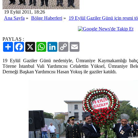
19 Eylül 2011, 18:26
Ana Sayfa
»
Bölge Haberleri
»
19 Eylül Gaziler Günü için resmi tö
PAYLAŞ :
Paylaş
Facebook
X
WhatsApp
LinkedIn
Copy
Email
Link
19 Eylül Gaziler Günü nedeniyle, Ümraniye Kaymakamlığı bahçes
Törene İstanbul Vali Yardımcısı Celalettin Yüksel, Ümraniye Be
Derneği Başkan Yardımcısı Hasan Yokuş ile gaziler katıldı.