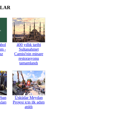
OLAR
mbol
400 yıllık tarihi
üm -
Sultanahmet
az
Camisi'nin minare
restorasyonu
tamamlandı
rban
Üsküdar Meydan
ları
Projesi için ilk adım
atıldı