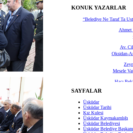
İşte 
KONUK YAZARLAR
Yalçın
“Belediye Ne Taraf Ta Ust
Ahmet 
Av. C
Oksidan-An
Zeyn
Mesele Vat
Hacı Be
Okullarda M
SAYFALAR
Mesu
Üsküdar
Dünya Fani, Ama Kısa
Üsküdar Tarihi
Kız Kulesi
Sav
Üsküdar Kaymakamlığı
Hukukun Adale
Üsküdar Belediyesi
Üsküdar Belediye Başkan