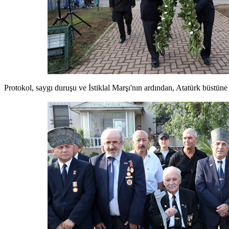
Protokol, saygı duruşu ve İstiklal Marşı'nın ardından, Atatürk büstün