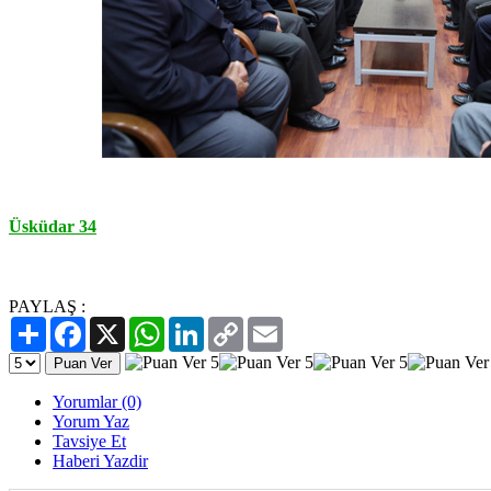
Üsküdar 34
PAYLAŞ :
Paylaş
Facebook
X
WhatsApp
LinkedIn
Copy
Email
Link
Yorumlar (0)
Yorum Yaz
Tavsiye Et
Haberi Yazdir