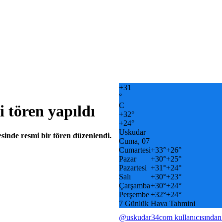
+
31
°
C
 tören yapıldı
+
32°
+
24°
Uskudar
inde resmi bir tören düzenlendi.
Cuma, 07
Cumartesi
+
33°
+
26°
Pazar
+
30°
+
25°
Pazartesi
+
31°
+
24°
Salı
+
30°
+
23°
Çarşamba
+
30°
+
24°
Perşembe
+
32°
+
24°
7 Günlük Hava Tahmini
@uskudar34com kullanıcısından