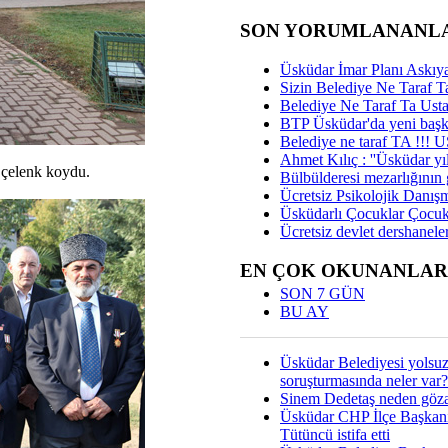
SON YORUMLANANL
Üsküdar İmar Planı Askıya
Sizin Belediye Ne Taraf Ta
Belediye Ne Taraf Ta Ust
BTP Üsküdar'da yeni başka
Belediye ne taraf TA !!!
Ahmet Kılıç : ''Üsküdar yıl
e çelenk koydu.
Bülbülderesi mezarlığının gi
Ücretsiz Psikolojik Danış
Üsküdarlı Çocuklar Çocuk
Ücretsiz devlet dershaneler
EN ÇOK OKUNANLAR
SON 7 GÜN
BU AY
Üsküdar Belediyesi yolsu
soruşturmasında neler var?
Sinem Dedetaş neden gözal
Üsküdar CHP İlçe Başkan
Tütüncü istifa etti