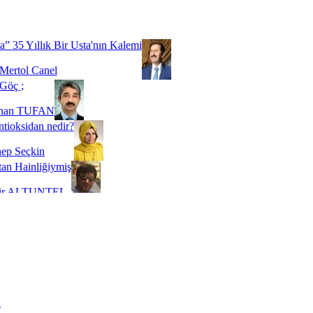
Biz buyuz...
 SOYSEVİNÇ
a” 35 Yıllık Bir Usta'nın Kalemi
Mertol Canel
Göç ;
ihan TUFAN
tioksidan nedir?
ep Seçkin
an Hainliğiymiş
kir ALTUNTEL
adde Bağımlılığı
t Kaymakçı
 Bir Süre De Olsa Burdayız
aş ŞENEL
ti Kalmadı Üstadım!
ı