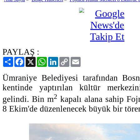
PAYLAŞ :
Paylaş
Facebook
X
WhatsApp
LinkedIn
Copy
Email
Link
Ümraniye Belediyesi tarafından Bosn
kentinde yaptırılan kültür merkezi
2
gelindi. Bin m
kapalı alana sahip Foj
8 Ekim'de düzenlenecek büyük bir tören