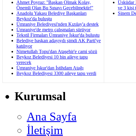
Ahmet Poyraz: ''Başkan Olmak Kolay,
Üsküdar 
Önemli Olan Bu Sınavı Geçebilmektir!''
ve 3 kişi 
Anadolu Yakası Belediye Başkanları
Sinem De
Beykoz'da buluştu
Ümraniye Belediyesi'nden Kızılay'a destek
Ümraniye'de metro çalışmaları sürüyor
Tekstil Firmaları Ümraniye İşkur'da buluştu
Belediye başkan adayıydı şimdi AK Parti'ye
katılıyor
Nimetullah Topu'dan Ataşehir'e cami sözü
Beykoz Belediyesi 10 bin aileye tapu
verecek
Ümraniye İşkur'dan İstihdam Atağı
Beykoz Belediyesi 3300 aileye tapu verdi
Kurumsal
Ana Sayfa
İletişim