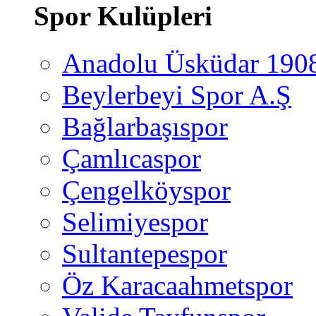
Spor Kulüpleri
Anadolu Üsküdar 190
Beylerbeyi Spor A.Ş
Bağlarbaşıspor
Çamlıcaspor
Çengelköyspor
Selimiyespor
Sultantepespor
Öz Karacaahmetspor