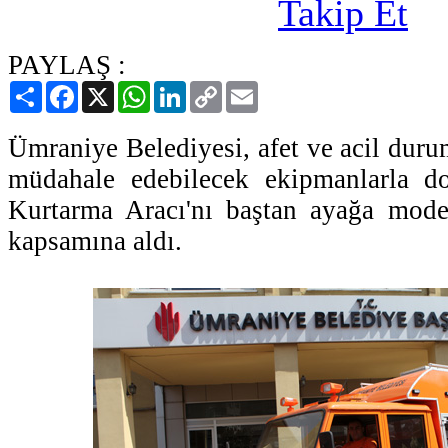
PAYLAŞ :
Paylaş
Facebook
X
WhatsApp
LinkedIn
Copy
Email
Link
Ümraniye Belediyesi, afet ve acil durum
müdahale edebilecek ekipmanlarla d
Kurtarma Aracı'nı baştan ayağa mode
kapsamına aldı.