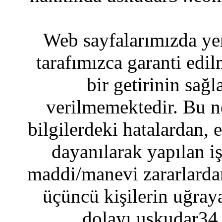
Web sayfalarımızda yer
tarafımızca garanti edil
bir getirinin sağ
verilmemektedir. Bu n
bilgilerdeki hatalardan, 
dayanılarak yapılan i
maddi/manevi zararlardan
üçüncü kişilerin uğraya
dolayı uskudar34