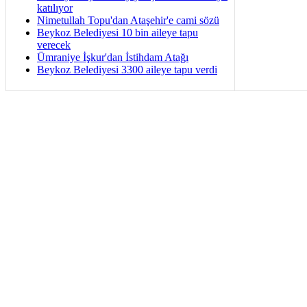
katılıyor
Nimetullah Topu'dan Ataşehir'e cami sözü
Beykoz Belediyesi 10 bin aileye tapu
verecek
Ümraniye İşkur'dan İstihdam Atağı
Beykoz Belediyesi 3300 aileye tapu verdi