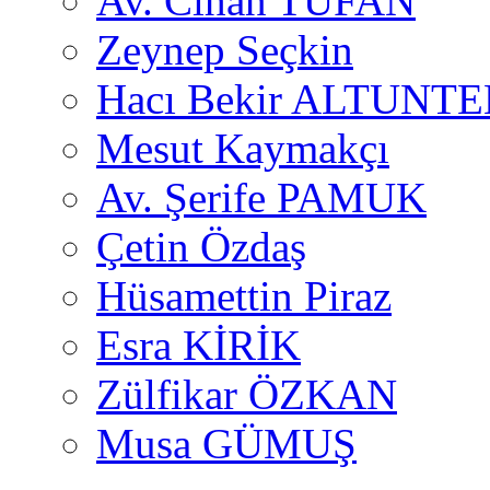
Av. Cihan TUFAN
Zeynep Seçkin
Hacı Bekir ALTUNTE
Mesut Kaymakçı
Av. Şerife PAMUK
Çetin Özdaş
Hüsamettin Piraz
Esra KİRİK
Zülfikar ÖZKAN
Musa GÜMUŞ