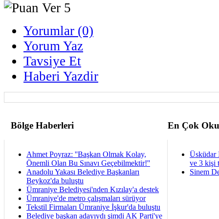
Yorumlar (0)
Yorum Yaz
Tavsiye Et
Haberi Yazdir
Bölge Haberleri
En Çok Oku
Ahmet Poyraz: ''Başkan Olmak Kolay,
Üsküdar 
Önemli Olan Bu Sınavı Geçebilmektir!''
ve 3 kişi 
Anadolu Yakası Belediye Başkanları
Sinem De
Beykoz'da buluştu
Ümraniye Belediyesi'nden Kızılay'a destek
Ümraniye'de metro çalışmaları sürüyor
Tekstil Firmaları Ümraniye İşkur'da buluştu
Belediye başkan adayıydı şimdi AK Parti'ye