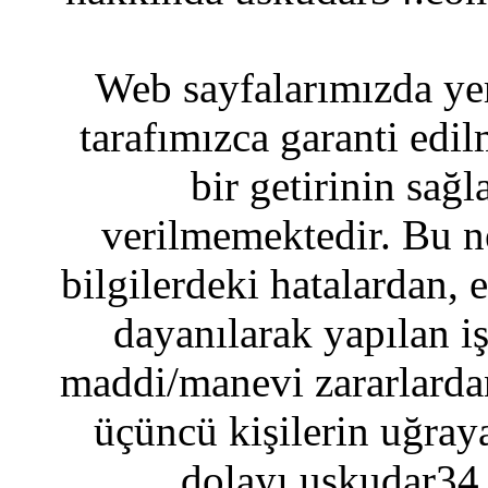
Web sayfalarımızda yer
tarafımızca garanti edil
bir getirinin sağ
verilmemektedir. Bu n
bilgilerdeki hatalardan, 
dayanılarak yapılan i
maddi/manevi zararlardan
üçüncü kişilerin uğraya
dolayı uskudar34