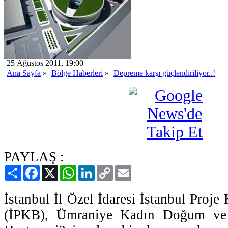
25 Ağustos 2011, 19:00
Ana Sayfa
»
Bölge Haberleri
»
Depreme karşı güçlendiriliyor..!
PAYLAŞ :
Paylaş
Facebook
X
WhatsApp
LinkedIn
Copy
Email
Link
İstanbul İl Özel İdaresi İstanbul Proj
(İPKB), Ümraniye Kadın Doğum ve 