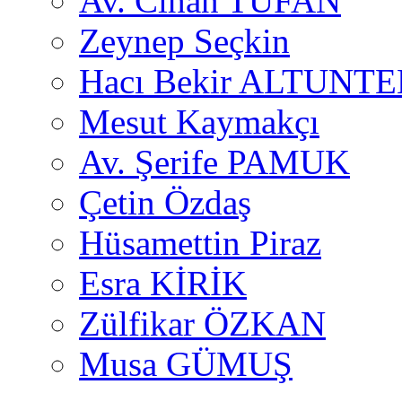
Av. Cihan TUFAN
Zeynep Seçkin
Hacı Bekir ALTUNTE
Mesut Kaymakçı
Av. Şerife PAMUK
Çetin Özdaş
Hüsamettin Piraz
Esra KİRİK
Zülfikar ÖZKAN
Musa GÜMUŞ