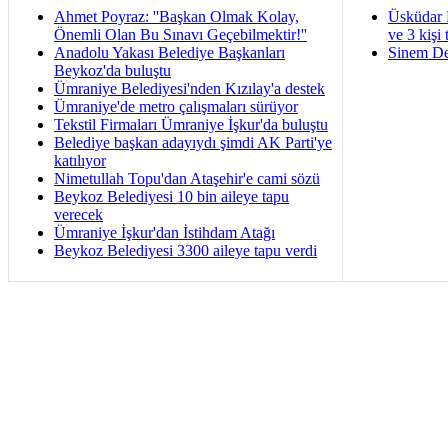
Ahmet Poyraz: ''Başkan Olmak Kolay,
Üsküdar 
Önemli Olan Bu Sınavı Geçebilmektir!''
ve 3 kişi 
Anadolu Yakası Belediye Başkanları
Sinem De
Beykoz'da buluştu
Ümraniye Belediyesi'nden Kızılay'a destek
Ümraniye'de metro çalışmaları sürüyor
Tekstil Firmaları Ümraniye İşkur'da buluştu
Belediye başkan adayıydı şimdi AK Parti'ye
katılıyor
Nimetullah Topu'dan Ataşehir'e cami sözü
Beykoz Belediyesi 10 bin aileye tapu
verecek
Ümraniye İşkur'dan İstihdam Atağı
Beykoz Belediyesi 3300 aileye tapu verdi