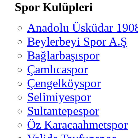
Spor Kulüpleri
Anadolu Üsküdar 190
Beylerbeyi Spor A.Ş
Bağlarbaşıspor
Çamlıcaspor
Çengelköyspor
Selimiyespor
Sultantepespor
Öz Karacaahmetspor