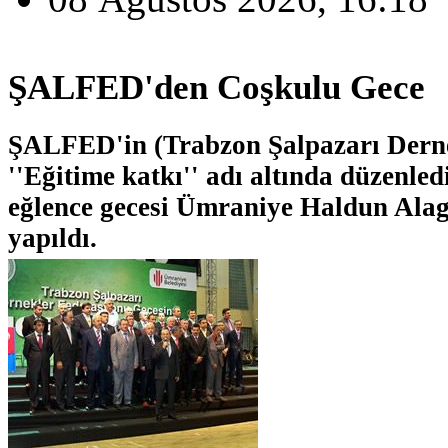
ŞALFED'den Coşkulu Gece
ŞALFED'in (Trabzon Şalpazarı Dern
''Eğitime katkı'' adı altında düzenled
eğlence gecesi Ümraniye Haldun Ala
yapıldı.