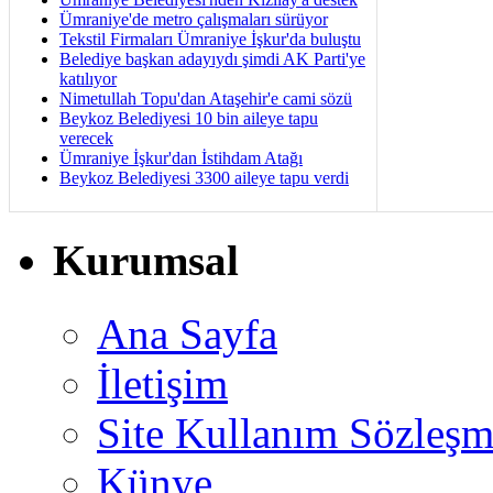
Ümraniye'de metro çalışmaları sürüyor
Tekstil Firmaları Ümraniye İşkur'da buluştu
Belediye başkan adayıydı şimdi AK Parti'ye
katılıyor
Nimetullah Topu'dan Ataşehir'e cami sözü
Beykoz Belediyesi 10 bin aileye tapu
verecek
Ümraniye İşkur'dan İstihdam Atağı
Beykoz Belediyesi 3300 aileye tapu verdi
Kurumsal
Ana Sayfa
İletişim
Site Kullanım Sözleşm
Künye