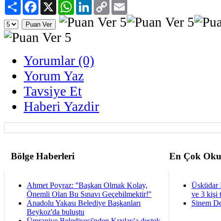
Paylaş
Facebook
X
WhatsApp
LinkedIn
Copy
Email
Link
Yorumlar (0)
Yorum Yaz
Tavsiye Et
Haberi Yazdir
Bölge Haberleri
En Çok Oku
Ahmet Poyraz: ''Başkan Olmak Kolay,
Üsküdar 
Önemli Olan Bu Sınavı Geçebilmektir!''
ve 3 kişi 
Anadolu Yakası Belediye Başkanları
Sinem De
Beykoz'da buluştu
Ümraniye Belediyesi'nden Kızılay'a destek