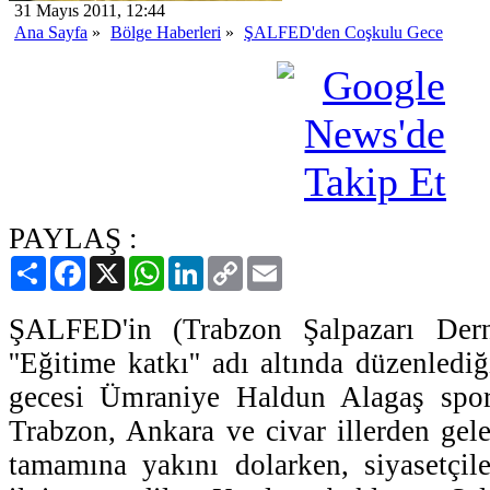
31 Mayıs 2011, 12:44
Ana Sayfa
»
Bölge Haberleri
»
ŞALFED'den Coşkulu Gece
PAYLAŞ :
Paylaş
Facebook
X
WhatsApp
LinkedIn
Copy
Email
Link
ŞALFED'in (Trabzon Şalpazarı Dern
''Eğitime katkı'' adı altında düzenledi
gecesi Ümraniye Haldun Alagaş spor
Trabzon, Ankara ve civar illerden gele
tamamına yakını dolarken, siyasetçil