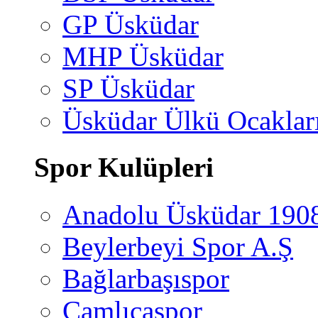
GP Üsküdar
MHP Üsküdar
SP Üsküdar
Üsküdar Ülkü Ocaklar
Spor Kulüpleri
Anadolu Üsküdar 190
Beylerbeyi Spor A.Ş
Bağlarbaşıspor
Çamlıcaspor