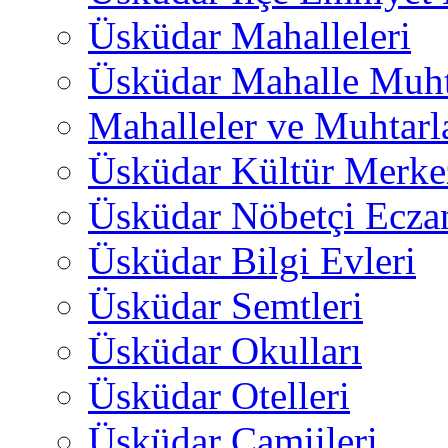
Üsküdar Mahalleleri
Üsküdar Mahalle Muht
Mahalleler ve Muhtarl
Üsküdar Kültür Merkez
Üsküdar Nöbetçi Ecza
Üsküdar Bilgi Evleri
Üsküdar Semtleri
Üsküdar Okulları
Üsküdar Otelleri
Üsküdar Camiileri