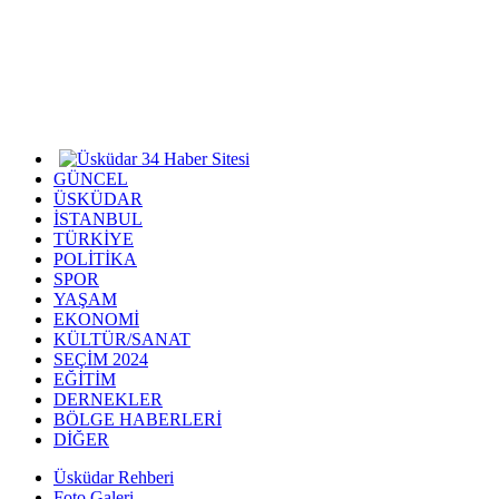
GÜNCEL
ÜSKÜDAR
İSTANBUL
TÜRKİYE
POLİTİKA
SPOR
YAŞAM
EKONOMİ
KÜLTÜR/SANAT
SEÇİM 2024
EĞİTİM
DERNEKLER
BÖLGE HABERLERİ
DİĞER
Üsküdar Rehberi
Foto Galeri