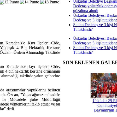
Üsküdar Belediye Başkan
Dedetaş yolsuzluk operas
gözaltına alındı
Üsküdar Belediyesi Başka
Dedetaş ve 3 kişi tutuklan
Sinem Dedetaş ve 3 kişi 
Tutuklandı?
Üsküdar Belediyesi Başka
Dedetaş ve 3 kişi tutuklan
Karadeniz'e Kıyı İlçeleri Cide,
Sinem Dedetaş ve 3 kişi 
 Yaklaşık 4 Bin Hektarlık Kestane
Tutuklandı?
 Özcan, 'Önlem Alınmadığı Takdirde
SON EKLENEN GALE
Karadeniz'e kıyı ilçeleri Cide,
şık 4 bin hektarlık kestane ormanının
m alınmadığı takdirde yakın gelecekte
a araştırmalar yaptıklarını belirten
uladı. Özcan, ''Yapacağımız mücadele
arı ile Mücadele Şube Müdürlüğü
Üsküdar 29 E
cadele yöntemlerini takip ettiler ve bu
Cumhuriyet
r'' dedi.
Bayramı'nın 1