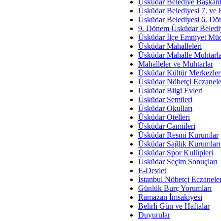
Av. Ş
Üsküdar Belediye Başkanl
Üsküdar Belediyesi 7. ve
İmar Sorunlarının Genel Ç
Üsküdar Belediyesi 6. Dö
9. Dönem Üsküdar Belediy
Çet
Üsküdar İlçe Emniyet Mü
Arakan Ner
Üsküdar Mahalleleri
Üsküdar Mahalle Muhtarla
Hüsam
Mahalleler ve Muhtarlar
Bayramın Mü
Üsküdar Kültür Merkezler
Üsküdar Nöbetçi Eczanele
Es
Üsküdar Bilgi Evleri
Ruhsal Yön
Üsküdar Semtleri
Üsküdar Okulları
Zülf
Üsküdar Otelleri
Üsküdar Kar
Üsküdar Camiileri
Üsküdar Resmi Kurumlar
Mus
Üsküdar Sağlık Kurumları
Üsküdar Spor Kulüpleri
Üsküdar Seçim Sonuçları
E-Devlet
İstanbul Nöbetçi Eczanele
Günlük Burç Yorumları
Ramazan İmsakiyesi
Belirli Gün ve Haftalar
Duyurular