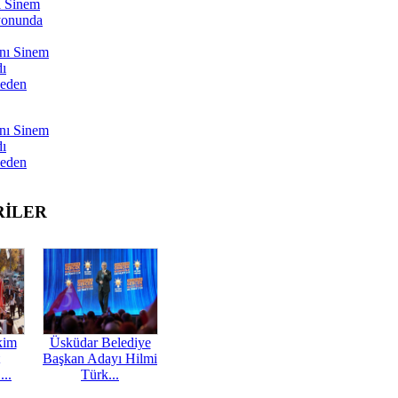
ı Sinem
yonunda
nı Sinem
dı
Neden
nı Sinem
dı
Neden
RİLER
kim
Üsküdar Belediye
Başkan Adayı Hilmi
...
Türk...