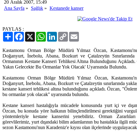
20 Aralık 2007, 15:49
Ana Sayfa
»
Sağlık
»
Kestanede kanser
PAYLAŞ :
Paylaş
Facebook
X
WhatsApp
LinkedIn
Copy
Email
Link
Kastamonu Orman Bölge Müdürü Yılmaz Özcan, Kastamonu'nun 
Doğanyurt, İnebolu, Abana, Bozkurt ve Çatalzeytin Sınırlarında
Ormanının Kestane Kanseri Tehlikesi Altına Bulunduğunu Açıkladı.
Yakın Gelecekte Bu Ormanlar Yok Olacak' Uyarısında Bulundu.
Kastamonu Orman Bölge Müdürü Yılmaz Özcan, Kastamonu'nun 
Doğanyurt, İnebolu, Abana, Bozkurt ve Çatalzeytin sınırlarında yakla
kestane kanseri tehlikesi altına bulunduğunu açıkladı. Özcan, ''Önle
bu ormanlar yok olacak'' uyarısında bulundu.
Kestane kanseri hastalığıyla mücadele konusunda yurt içi ve dışınd
Özcan, bu konuda yöre halkının bilinçlendirilmesi gerektiğini vurg
yöntemleriyle kestane kanserini yenebiliriz. Orman Zararlıl
görevlilerimiz, yurt dışındaki bilim adamlarının bu hastalıkla ilgili mü
sezon Kastamonu'nun Karadeniz'e kıyısı olan ilçelerinde uygulayacakla