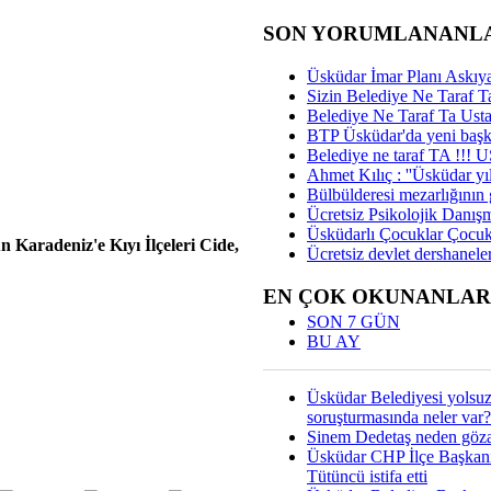
SON YORUMLANANL
Üsküdar İmar Planı Askıya
Sizin Belediye Ne Taraf Ta
Belediye Ne Taraf Ta Ust
BTP Üsküdar'da yeni başka
Belediye ne taraf TA !!!
Ahmet Kılıç : ''Üsküdar yıl
Bülbülderesi mezarlığının gi
Ücretsiz Psikolojik Danış
Üsküdarlı Çocuklar Çocuk
aradeniz'e Kıyı İlçeleri Cide,
Ücretsiz devlet dershaneler
EN ÇOK OKUNANLAR
SON 7 GÜN
BU AY
Üsküdar Belediyesi yolsu
soruşturmasında neler var?
Sinem Dedetaş neden gözal
Üsküdar CHP İlçe Başkan
Tütüncü istifa etti