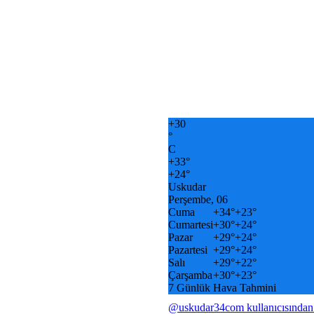
+
30
°
C
+
33°
+
24°
Uskudar
Perşembe, 06
Cuma
+
34°
+
23°
Cumartesi
+
30°
+
24°
Pazar
+
29°
+
24°
Pazartesi
+
29°
+
24°
Salı
+
29°
+
22°
Çarşamba
+
30°
+
23°
7 Günlük Hava Tahmini
@uskudar34com kullanıcısından