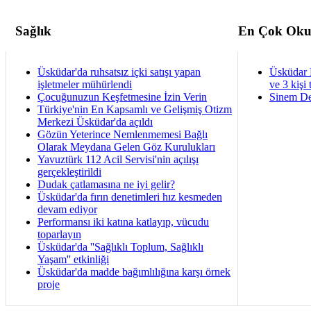
Sağlık
En Çok Oku
Üsküdar'da ruhsatsız içki satışı yapan
Üsküdar 
işletmeler mühürlendi
ve 3 kişi 
Çocuğunuzun Keşfetmesine İzin Verin
Sinem De
Türkiye'nin En Kapsamlı ve Gelişmiş Otizm
Merkezi Üsküdar'da açıldı
Gözün Yeterince Nemlenmemesi Bağlı
Olarak Meydana Gelen Göz Kurulukları
Yavuztürk 112 Acil Servisi'nin açılışı
gerçekleştirildi
Dudak çatlamasına ne iyi gelir?
Üsküdar'da fırın denetimleri hız kesmeden
devam ediyor
Performansı iki katına katlayıp, vücudu
toparlayın
Üsküdar'da ''Sağlıklı Toplum, Sağlıklı
Yaşam'' etkinliği
Üsküdar'da madde bağımlılığına karşı örnek
proje