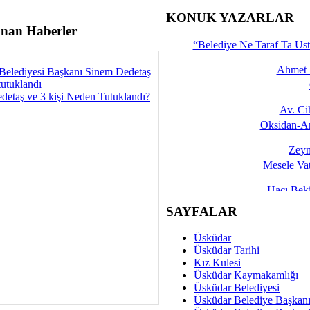
İşte 
KONUK YAZARLAR
nan Haberler
Yalçın
“Belediye Ne Taraf Ta Ust
Ahmet 
Belediyesi Başkanı Sinem Dedetaş
tutuklandı
detaş ve 3 kişi Neden Tutuklandı?
Av. C
Oksidan-An
Zeyn
Mesele Vat
Hacı Be
Okullarda M
SAYFALAR
Mesu
Üsküdar
Dünya Fani, Ama Kısa
Üsküdar Tarihi
Kız Kulesi
Sav
Üsküdar Kaymakamlığı
Hukukun Adale
Üsküdar Belediyesi
Üsküdar Belediye Başkan