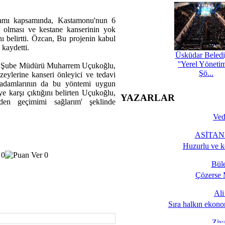
amı kapsamında, Kastamonu'nun 6
i olması ve kestane kanserinin yok
nı belirtti. Özcan, Bu projenin kabul
 kaydetti.
Üsküdar Beledi
''Yerel Yöneti
e Şube Müdürü Muharrem Uçukoğlu,
Şö...
üzeylerine kanseri önleyici ve tedavi
im adamlarının da bu yöntemi uygun
e karşı çıktığını belirten Uçukoğlu,
YAZARLAR
en geçimimi sağlarım' şeklinde
Ved
ASİTANE
Huzurlu ve k
Bül
Çözerse 
Al
Sıra halkın ekono
Ziy