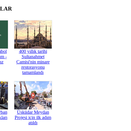
OLAR
mbol
400 yıllık tarihi
üm -
Sultanahmet
az
Camisi'nin minare
restorasyonu
tamamlandı
rban
Üsküdar Meydan
ları
Projesi için ilk adım
atıldı