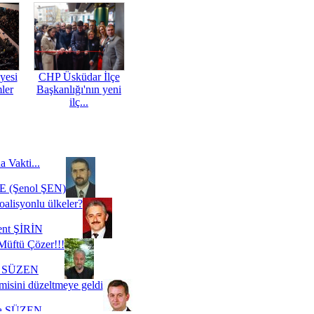
yesi
CHP Üsküdar İlçe
mler
Başkanlığı'nın yeni
ilç...
a Vakti...
 (Şenol ŞEN)
oalisyonlu ülkeler?
ent ŞİRİN
Müftü Çözer!!!
i SÜZEN
misini düzeltmeye geldi
a SÜZEN