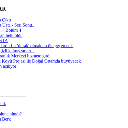
AR
 Çıktı
 Usta - Seri Sonu...
a! - Bölüm 4
n belli oldu
 USTA
lardır bir 'durak' olmaktan öte geçemedi''
zli kalmış sırları...
manlık Merkezi hizmete girdi
 Köyü Projesi ile Doğal Ortamda büyüyecek
i açılıyor
zluk
tına alındı?
ı Berk