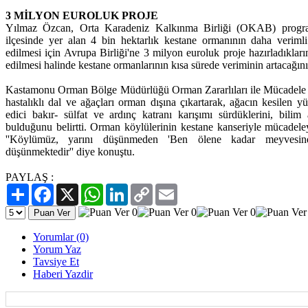
3 MİLYON EUROLUK PROJE
Yılmaz Özcan, Orta Karadeniz Kalkınma Birliği (OKAB) progr
ilçesinde yer alan 4 bin hektarlık kestane ormanının daha veriml
edilmesi için Avrupa Birliği'ne 3 milyon euroluk proje hazırladıkları
edilmesi halinde kestane ormanlarının kısa sürede veriminin artacağını
Kastamonu Orman Bölge Müdürlüğü Orman Zararlıları ile Mücadel
hastalıklı dal ve ağaçları orman dışına çıkartarak, ağacın kesilen y
edici bakır- sülfat ve ardınç katranı karışımı sürdüklerini, bil
bulduğunu belirtti. Orman köylülerinin kestane kanseriyle mücadeley
''Köylümüz, yarını düşünmeden 'Ben ölene kadar meyvesind
düşünmektedir'' diye konuştu.
PAYLAŞ :
Paylaş
Facebook
X
WhatsApp
LinkedIn
Copy
Email
Link
Yorumlar (0)
Yorum Yaz
Tavsiye Et
Haberi Yazdir