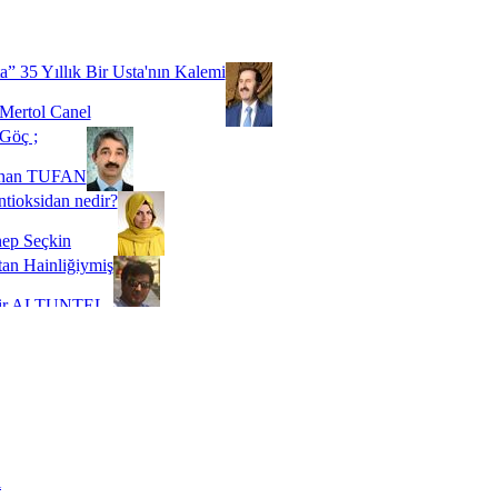
Biz buyuz...
 SOYSEVİNÇ
a” 35 Yıllık Bir Usta'nın Kalemi
Mertol Canel
Göç ;
ihan TUFAN
tioksidan nedir?
ep Seçkin
an Hainliğiymiş
kir ALTUNTEL
adde Bağımlılığı
t Kaymakçı
 Bir Süre De Olsa Burdayız
aş ŞENEL
ti Kalmadı Üstadım!
ı