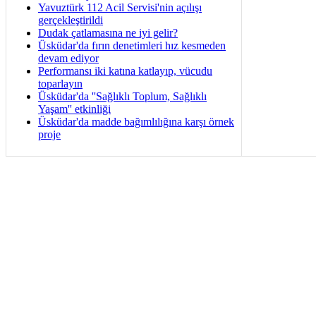
Yavuztürk 112 Acil Servisi'nin açılışı
gerçekleştirildi
Dudak çatlamasına ne iyi gelir?
Üsküdar'da fırın denetimleri hız kesmeden
devam ediyor
Performansı iki katına katlayıp, vücudu
toparlayın
Üsküdar'da ''Sağlıklı Toplum, Sağlıklı
Yaşam'' etkinliği
Üsküdar'da madde bağımlılığına karşı örnek
proje