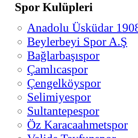
Spor Kulüpleri
Anadolu Üsküdar 190
Beylerbeyi Spor A.Ş
Bağlarbaşıspor
Çamlıcaspor
Çengelköyspor
Selimiyespor
Sultantepespor
Öz Karacaahmetspor