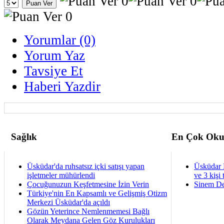
Yorumlar (0)
Yorum Yaz
Tavsiye Et
Haberi Yazdir
Sağlık
En Çok Oku
Üsküdar'da ruhsatsız içki satışı yapan
Üsküdar 
işletmeler mühürlendi
ve 3 kişi 
Çocuğunuzun Keşfetmesine İzin Verin
Sinem De
Türkiye'nin En Kapsamlı ve Gelişmiş Otizm
Merkezi Üsküdar'da açıldı
Gözün Yeterince Nemlenmemesi Bağlı
Olarak Meydana Gelen Göz Kurulukları