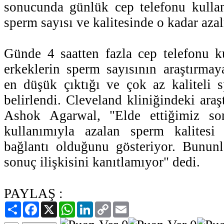
sonucunda günlük cep telefonu kulla
sperm sayısı ve kalitesinde o kadar az
Günde 4 saatten fazla cep telefonu k
erkeklerin sperm sayısının araştırmaya
en düşük çıktığı ve çok az kaliteli 
belirlendi. Cleveland kliniğindeki ara
Ashok Agarwal, "Elde ettiğimiz son
kullanımıyla azalan sperm kalitesi
bağlantı olduğunu gösteriyor. Bununl
sonuç ilişkisini kanıtlamıyor" dedi.
PAYLAŞ :
Paylaş
Facebook
X
WhatsApp
LinkedIn
Copy
Email
Link