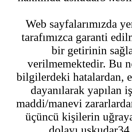
Web sayfalarımızda yer
tarafımızca garanti edil
bir getirinin sağ
verilmemektedir. Bu n
bilgilerdeki hatalardan, 
dayanılarak yapılan i
maddi/manevi zararlardan
üçüncü kişilerin uğraya
dolayı uskudar34