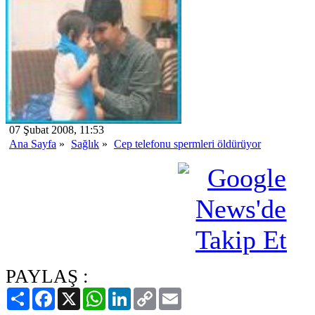
07 Şubat 2008, 11:53
Ana Sayfa
»
Sağlık
»
Cep telefonu spermleri öldürüyor
PAYLAŞ :
Paylaş
Facebook
X
WhatsApp
LinkedIn
Copy
Email
Link