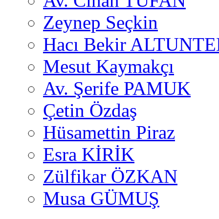
Av. Cihan TUFAN
Zeynep Seçkin
Hacı Bekir ALTUNTE
Mesut Kaymakçı
Av. Şerife PAMUK
Çetin Özdaş
Hüsamettin Piraz
Esra KİRİK
Zülfikar ÖZKAN
Musa GÜMUŞ