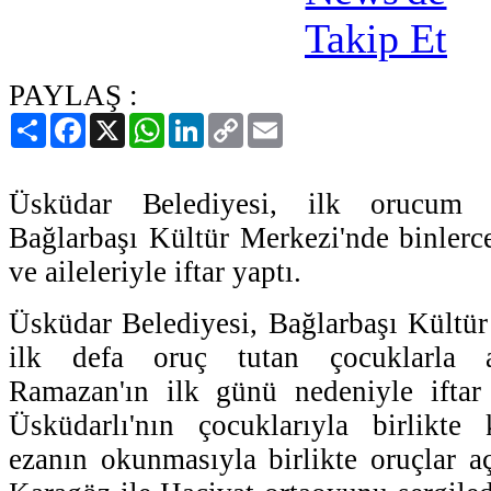
PAYLAŞ :
Paylaş
Facebook
X
WhatsApp
LinkedIn
Copy
Email
Link
Üsküdar Belediyesi, ilk orucum i
Bağlarbaşı Kültür Merkezi'nde binlerc
ve aileleriyle iftar yaptı.
Üsküdar Belediyesi, Bağlarbaşı Kültü
ilk defa oruç tutan çocuklarla ail
Ramazan'ın ilk günü nedeniyle iftar 
Üsküdarlı'nın çocuklarıyla birlikte 
ezanın okunmasıyla birlikte oruçlar aç