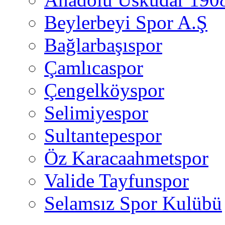
Beylerbeyi Spor A.Ş
Bağlarbaşıspor
Çamlıcaspor
Çengelköyspor
Selimiyespor
Sultantepespor
Öz Karacaahmetspor
Valide Tayfunspor
Selamsız Spor Kulübü