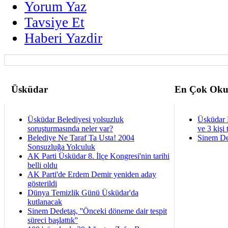
Yorum Yaz
Tavsiye Et
Haberi Yazdir
Üsküdar
En Çok Oku
Üsküdar Belediyesi yolsuzluk
Üsküdar 
soruşturmasında neler var?
ve 3 kişi 
Belediye Ne Taraf Ta Usta! 2004
Sinem De
Sonsuzluğa Yolculuk
AK Parti Üsküdar 8. İlçe Kongresi'nin tarihi
belli oldu
AK Parti'de Erdem Demir yeniden aday
gösterildi
Dünya Temizlik Günü Üsküdar'da
kutlanacak
Sinem Dedetaş, ''Önceki döneme dair tespit
süreci başlattık''