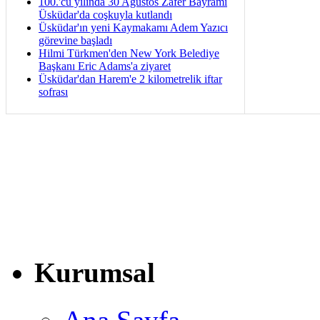
100.'cü yılında 30 Ağustos Zafer Bayramı
Üsküdar'da coşkuyla kutlandı
Üsküdar'ın yeni Kaymakamı Adem Yazıcı
görevine başladı
Hilmi Türkmen'den New York Belediye
Başkanı Eric Adams'a ziyaret
Üsküdar'dan Harem'e 2 kilometrelik iftar
sofrası
Kurumsal