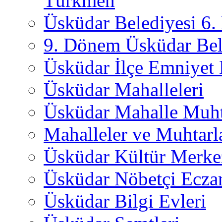
Türkmen
Üsküdar Belediyesi 6
9. Dönem Üsküdar Bel
Üsküdar İlçe Emniyet
Üsküdar Mahalleleri
Üsküdar Mahalle Muht
Mahalleler ve Muhtarl
Üsküdar Kültür Merkez
Üsküdar Nöbetçi Ecza
Üsküdar Bilgi Evleri