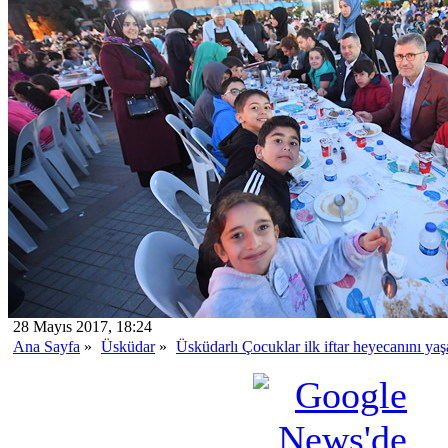
28 Mayıs 2017, 18:24
Ana Sayfa
»
Üsküdar
»
Üsküdarlı Çocuklar ilk iftar heyecanını yaş