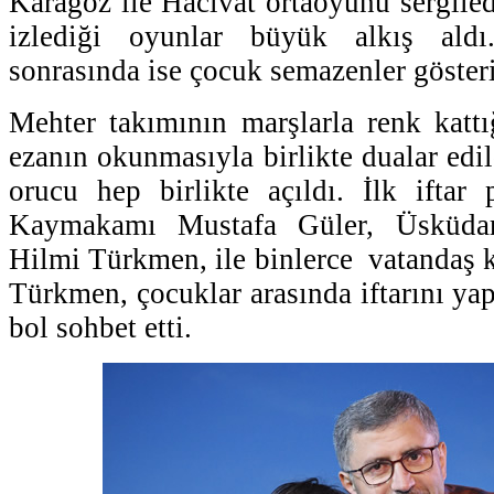
Karagöz ile Hacivat ortaoyunu sergiled
izlediği oyunlar büyük alkış ald
sonrasında ise çocuk semazenler gösteri
Mehter takımının marşlarla renk kattı
ezanın okunmasıyla birlikte dualar edi
orucu hep birlikte açıldı. İlk iftar
Kaymakamı Mustafa Güler, Üsküdar
Hilmi Türkmen, ile binlerce vatandaş k
Türkmen, çocuklar arasında iftarını ya
bol sohbet etti.