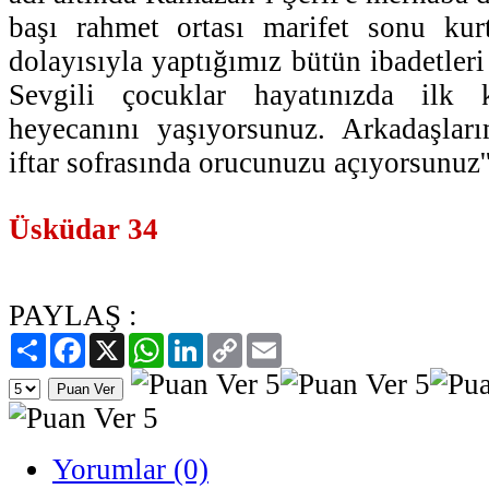
başı rahmet ortası marifet sonu kur
dolayısıyla yaptığımız bütün ibadetleri
Sevgili çocuklar hayatınızda ilk
heyecanını yaşıyorsunuz. Arkadaşları
iftar sofrasında orucunuzu açıyorsunuz''
Üsküdar 34
PAYLAŞ :
Paylaş
Facebook
X
WhatsApp
LinkedIn
Copy
Email
Link
Yorumlar (0)