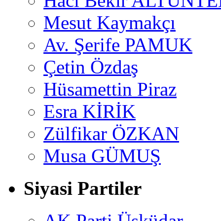
Hacı Bekir ALTUNTE
Mesut Kaymakçı
Av. Şerife PAMUK
Çetin Özdaş
Hüsamettin Piraz
Esra KİRİK
Zülfikar ÖZKAN
Musa GÜMUŞ
Siyasi Partiler
AK Parti Üsküdar