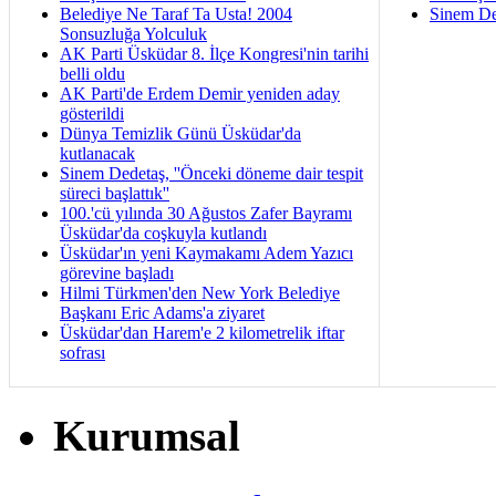
Belediye Ne Taraf Ta Usta! 2004
Sinem De
Sonsuzluğa Yolculuk
AK Parti Üsküdar 8. İlçe Kongresi'nin tarihi
belli oldu
AK Parti'de Erdem Demir yeniden aday
gösterildi
Dünya Temizlik Günü Üsküdar'da
kutlanacak
Sinem Dedetaş, ''Önceki döneme dair tespit
süreci başlattık''
100.'cü yılında 30 Ağustos Zafer Bayramı
Üsküdar'da coşkuyla kutlandı
Üsküdar'ın yeni Kaymakamı Adem Yazıcı
görevine başladı
Hilmi Türkmen'den New York Belediye
Başkanı Eric Adams'a ziyaret
Üsküdar'dan Harem'e 2 kilometrelik iftar
sofrası
Kurumsal