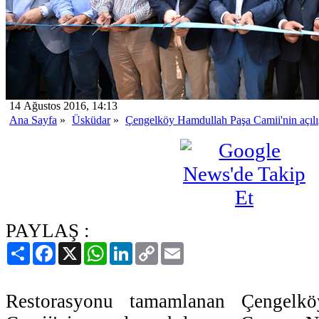
14 Ağustos 2016, 14:13
Ana Sayfa
»
Üsküdar
»
Çengelköy Hamdullah Paşa Camii'nin açılış
PAYLAŞ :
Paylaş
Facebook
X
WhatsApp
LinkedIn
Copy
Email
Link
Restorasyonu tamamlanan Çengelk