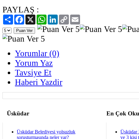
PAYLAŞ :
Paylaş
Facebook
X
WhatsApp
LinkedIn
Copy
Email
Link
Yorumlar (0)
Yorum Yaz
Tavsiye Et
Haberi Yazdir
Üsküdar
En Çok Oku
Üsküdar Belediyesi yolsuzluk
Üsküdar 
soruşturmasında neler var?
ve 3 kişi 