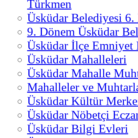
Türkmen
Üsküdar Belediyesi 6
9. Dönem Üsküdar Bel
Üsküdar İlçe Emniyet
Üsküdar Mahalleleri
Üsküdar Mahalle Muht
Mahalleler ve Muhtarl
Üsküdar Kültür Merkez
Üsküdar Nöbetçi Ecza
Üsküdar Bilgi Evleri