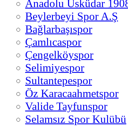
Anadolu Üsküdar 190
Beylerbeyi Spor A.Ş
Bağlarbaşıspor
Çamlıcaspor
Çengelköyspor
Selimiyespor
Sultantepespor
Öz Karacaahmetspor
Valide Tayfunspor
Selamsız Spor Kulübü