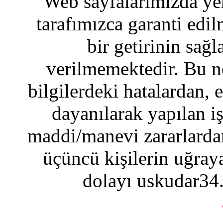
Web sayfalarımızda yer
tarafımızca garanti edil
bir getirinin sağ
verilmemektedir. Bu n
bilgilerdeki hatalardan, 
dayanılarak yapılan i
maddi/manevi zararlardan
üçüncü kişilerin uğraya
dolayı uskudar34