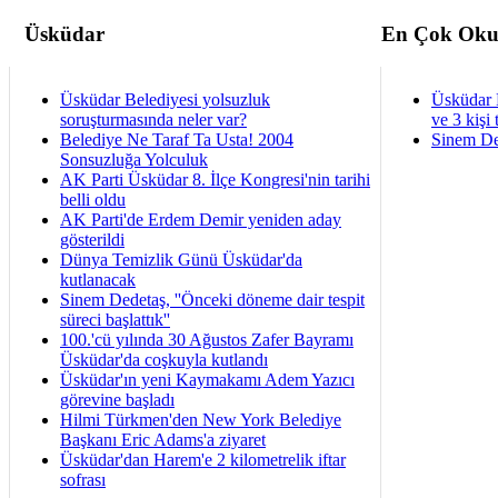
Üsküdar
En Çok Oku
Üsküdar Belediyesi yolsuzluk
Üsküdar 
soruşturmasında neler var?
ve 3 kişi 
Belediye Ne Taraf Ta Usta! 2004
Sinem De
Sonsuzluğa Yolculuk
AK Parti Üsküdar 8. İlçe Kongresi'nin tarihi
belli oldu
AK Parti'de Erdem Demir yeniden aday
gösterildi
Dünya Temizlik Günü Üsküdar'da
kutlanacak
Sinem Dedetaş, ''Önceki döneme dair tespit
süreci başlattık''
100.'cü yılında 30 Ağustos Zafer Bayramı
Üsküdar'da coşkuyla kutlandı
Üsküdar'ın yeni Kaymakamı Adem Yazıcı
görevine başladı
Hilmi Türkmen'den New York Belediye
Başkanı Eric Adams'a ziyaret
Üsküdar'dan Harem'e 2 kilometrelik iftar
sofrası