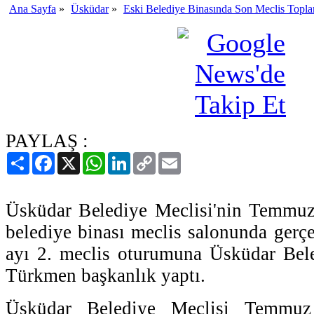
Ana Sayfa
»
Üsküdar
»
Eski Belediye Binasında Son Meclis Toplant
PAYLAŞ :
Paylaş
Facebook
X
WhatsApp
LinkedIn
Copy
Email
Link
Üsküdar Belediye Meclisi'nin Temmuz 
belediye binası meclis salonunda gerç
ayı 2. meclis oturumuna Üsküdar Bel
Türkmen başkanlık yaptı.
Üsküdar Belediye Meclisi Temmu