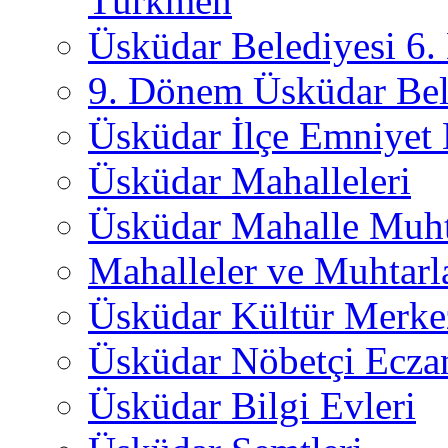
Türkmen
Üsküdar Belediyesi 6
9. Dönem Üsküdar Bel
Üsküdar İlçe Emniyet
Üsküdar Mahalleleri
Üsküdar Mahalle Muht
Mahalleler ve Muhtarl
Üsküdar Kültür Merkez
Üsküdar Nöbetçi Ecza
Üsküdar Bilgi Evleri