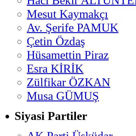
Hacı Bekir ALTUNTE
Mesut Kaymakçı
Av. Şerife PAMUK
Çetin Özdaş
Hüsamettin Piraz
Esra KİRİK
Zülfikar ÖZKAN
Musa GÜMUŞ
Siyasi Partiler
AK Parti Üsküdar