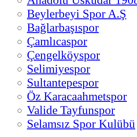
Beylerbeyi Spor A.Ş
Bağlarbaşıspor
Çamlıcaspor
Çengelköyspor
Selimiyespor
Sultantepespor
Öz Karacaahmetspor
Valide Tayfunspor
Selamsız Spor Kulübü