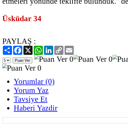
etmeleri yönünde teklifte bulunduk.'' de
Üsküdar 34
PAYLAŞ :
Paylaş
Facebook
X
WhatsApp
LinkedIn
Copy
Email
Link
Yorumlar (0)
Yorum Yaz
Tavsiye Et
Haberi Yazdir