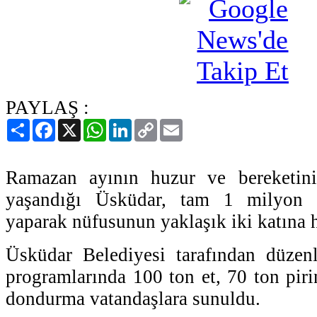
PAYLAŞ :
Paylaş
Facebook
X
WhatsApp
LinkedIn
Copy
Email
Link
Ramazan ayının huzur ve bereketini
yaşandığı Üsküdar, tam 1 milyon k
yaparak nüfusunun yaklaşık iki katına 
Üsküdar Belediyesi tarafından düzenl
programlarında 100 ton et, 70 ton piri
dondurma vatandaşlara sunuldu.