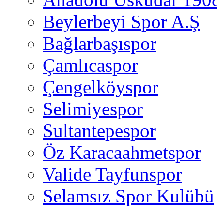
Beylerbeyi Spor A.Ş
Bağlarbaşıspor
Çamlıcaspor
Çengelköyspor
Selimiyespor
Sultantepespor
Öz Karacaahmetspor
Valide Tayfunspor
Selamsız Spor Kulübü