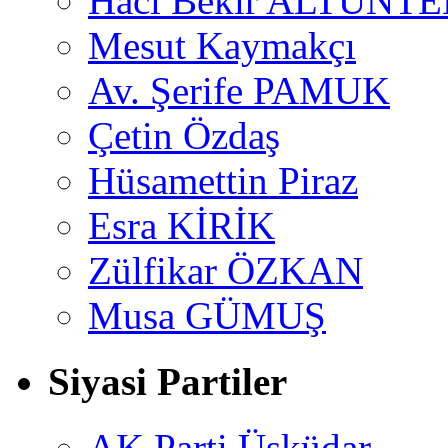
Hacı Bekir ALTUNTE
Mesut Kaymakçı
Av. Şerife PAMUK
Çetin Özdaş
Hüsamettin Piraz
Esra KİRİK
Zülfikar ÖZKAN
Musa GÜMUŞ
Siyasi Partiler
AK Parti Üsküdar