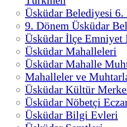
Türkmen
Üsküdar Belediyesi 6
9. Dönem Üsküdar Bel
Üsküdar İlçe Emniyet
Üsküdar Mahalleleri
Üsküdar Mahalle Muht
Mahalleler ve Muhtarl
Üsküdar Kültür Merkez
Üsküdar Nöbetçi Ecza
Üsküdar Bilgi Evleri