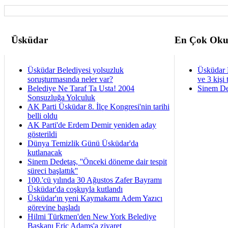
Üsküdar
En Çok Oku
Üsküdar Belediyesi yolsuzluk
Üsküdar 
soruşturmasında neler var?
ve 3 kişi 
Belediye Ne Taraf Ta Usta! 2004
Sinem De
Sonsuzluğa Yolculuk
AK Parti Üsküdar 8. İlçe Kongresi'nin tarihi
belli oldu
AK Parti'de Erdem Demir yeniden aday
gösterildi
Dünya Temizlik Günü Üsküdar'da
kutlanacak
Sinem Dedetaş, ''Önceki döneme dair tespit
süreci başlattık''
100.'cü yılında 30 Ağustos Zafer Bayramı
Üsküdar'da coşkuyla kutlandı
Üsküdar'ın yeni Kaymakamı Adem Yazıcı
görevine başladı
Hilmi Türkmen'den New York Belediye
Başkanı Eric Adams'a ziyaret