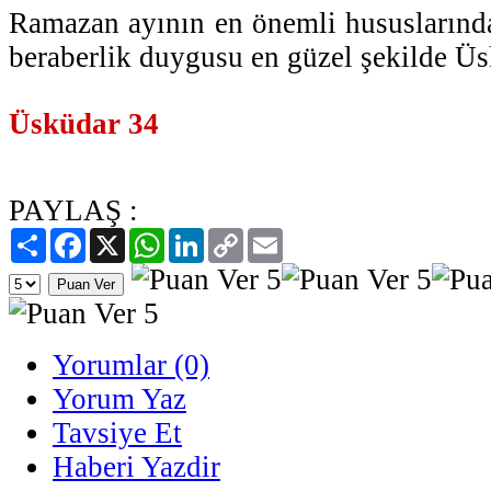
Ramazan ayının en önemli hususlarından
beraberlik duygusu en güzel şekilde Üs
Üsküdar 34
PAYLAŞ :
Paylaş
Facebook
X
WhatsApp
LinkedIn
Copy
Email
Link
Yorumlar (0)
Yorum Yaz
Tavsiye Et
Haberi Yazdir