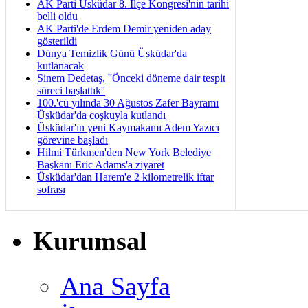
AK Parti Üsküdar 8. İlçe Kongresi'nin tarihi
belli oldu
AK Parti'de Erdem Demir yeniden aday
gösterildi
Dünya Temizlik Günü Üsküdar'da
kutlanacak
Sinem Dedetaş, ''Önceki döneme dair tespit
süreci başlattık''
100.'cü yılında 30 Ağustos Zafer Bayramı
Üsküdar'da coşkuyla kutlandı
Üsküdar'ın yeni Kaymakamı Adem Yazıcı
görevine başladı
Hilmi Türkmen'den New York Belediye
Başkanı Eric Adams'a ziyaret
Üsküdar'dan Harem'e 2 kilometrelik iftar
sofrası
Kurumsal
Ana Sayfa