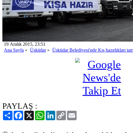
19 Aralık 2015, 23:51
Ana Sayfa
»
Üsküdar
»
Üsküdar Belediyesi'nde Kış hazırlıkları t
PAYLAŞ :
Paylaş
Facebook
X
WhatsApp
LinkedIn
Copy
Email
Link