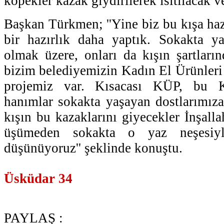
köpekler kazak giydirilerek ısıtılacak v
Başkan Türkmen; ''Yine biz bu kışa haz
bir hazırlık daha yaptık. Sokakta ya
olmak üzere, onları da kışın şartları
bizim belediyemizin Kadın El Ürünleri 
projemiz var. Kısacası KÜP, bu K
hanımlar sokakta yaşayan dostlarımıza 
kışın bu kazaklarını giyecekler İnşall
üşümeden sokakta o yaz neşesiyl
düşünüyoruz'' şeklinde konuştu.
Üsküdar 34
PAYLAŞ :