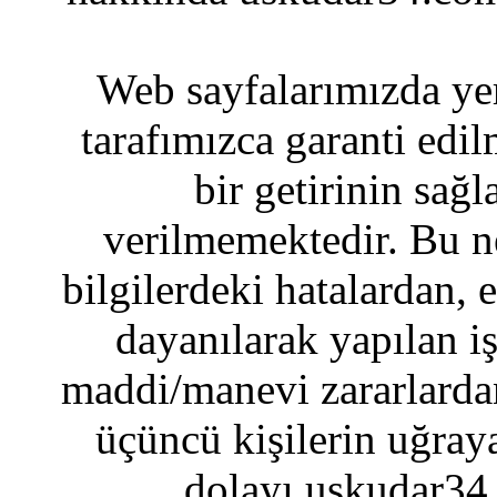
Web sayfalarımızda yer
tarafımızca garanti edil
bir getirinin sağ
verilmemektedir. Bu n
bilgilerdeki hatalardan, 
dayanılarak yapılan i
maddi/manevi zararlardan
üçüncü kişilerin uğraya
dolayı uskudar34