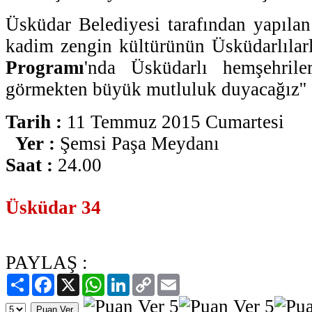
Üsküdar Belediyesi tarafından yapılan 
kadim zengin kültürünün Üsküdarlılarl
Programı
'nda Üsküdarlı hemşehrile
görmekten büyük mutluluk duyacağız'' 
Tarih :
11 Temmuz 2015 Cumartesi
Yer :
Şemsi Paşa Meydanı
Saat :
24.00
Üsküdar 34
PAYLAŞ :
Paylaş
Facebook
X
WhatsApp
LinkedIn
Copy
Email
Link