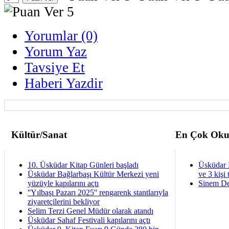
Yorumlar (0)
Yorum Yaz
Tavsiye Et
Haberi Yazdir
Kültür/Sanat
En Çok Oku
10. Üsküdar Kitap Günleri başladı
Üsküdar 
Üsküdar Bağlarbaşı Kültür Merkezi yeni
ve 3 kişi 
yüzüyle kapılarını açtı
Sinem De
''Yılbaşı Pazarı 2025'' rengarenk stantlarıyla
ziyaretçilerini bekliyor
Selim Terzi Genel Müdür olarak atandı
Üsküdar Sahaf Festivali kapılarını açtı