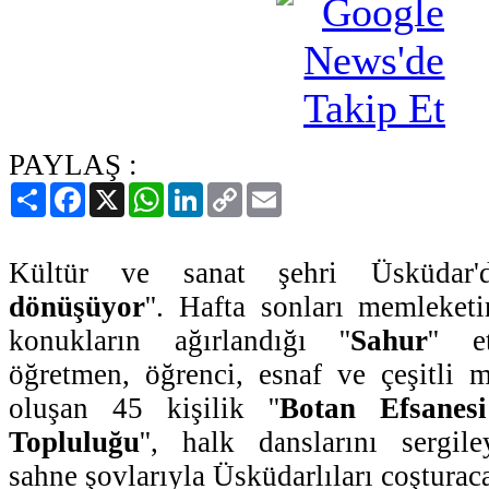
PAYLAŞ :
Paylaş
Facebook
X
WhatsApp
LinkedIn
Copy
Email
Link
Kültür ve sanat şehri Üsküdar'
dönüşüyor
''. Hafta sonları memleket
konukların ağırlandığı ''
Sahur
'' e
öğretmen, öğrenci, esnaf ve çeşitli 
oluşan 45 kişilik ''
Botan Efsanesi
Topluluğu
'', halk danslarını sergil
sahne şovlarıyla Üsküdarlıları coşturac