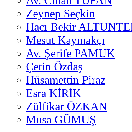
Av. Cihan TUFAN
Zeynep Seçkin
Hacı Bekir ALTUNTE
Mesut Kaymakçı
Av. Şerife PAMUK
Çetin Özdaş
Hüsamettin Piraz
Esra KİRİK
Zülfikar ÖZKAN
Musa GÜMUŞ