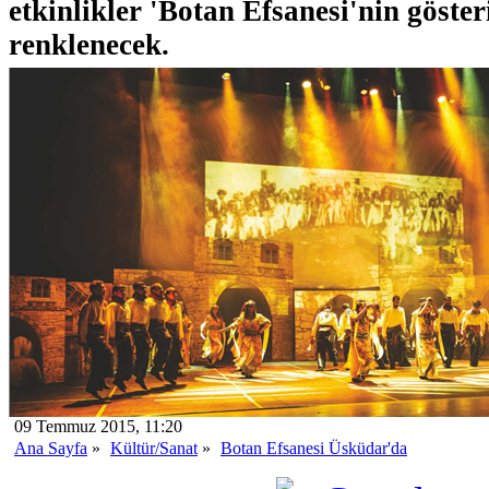
etkinlikler 'Botan Efsanesi'nin göster
renklenecek.
09 Temmuz 2015, 11:20
Ana Sayfa
»
Kültür/Sanat
»
Botan Efsanesi Üsküdar'da