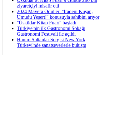
Üsküdar 9. Kitap Fuarı 9 Günde 280 bin
ziyaretçiyi misafir etti
2024 Mavera Ödülleri ''İradeni Kuşan,
Umudu Yeşert!'' konusuyla sahibini arıyor
''Üsküdar Kitap Fuarı'' başladı
Türkiye'nin ilk Gastronomi Sokağı
Gastronomi Festivali ile açıldı
Hanım Sultanlar Sergisi New York
Türkevi'nde sanatseverlerle buluştu