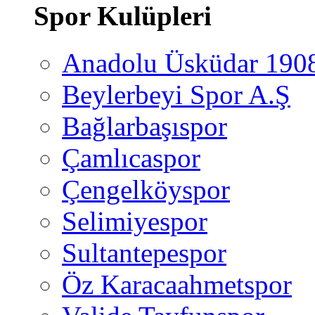
Spor Kulüpleri
Anadolu Üsküdar 190
Beylerbeyi Spor A.Ş
Bağlarbaşıspor
Çamlıcaspor
Çengelköyspor
Selimiyespor
Sultantepespor
Öz Karacaahmetspor