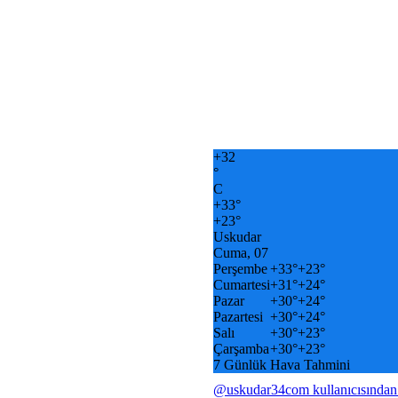
+
32
°
C
+
33°
+
23°
Uskudar
Cuma, 07
Perşembe
+
33°
+
23°
Cumartesi
+
31°
+
24°
Pazar
+
30°
+
24°
Pazartesi
+
30°
+
24°
Salı
+
30°
+
23°
Çarşamba
+
30°
+
23°
7 Günlük Hava Tahmini
@uskudar34com kullanıcısından