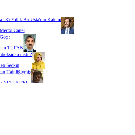
Biz buyuz...
 SOYSEVİNÇ
a” 35 Yıllık Bir Usta'nın Kalemi
Mertol Canel
Göç ;
ihan TUFAN
tioksidan nedir?
ep Seçkin
an Hainliğiymiş
kir ALTUNTEL
adde Bağımlılığı
t Kaymakçı
 Bir Süre De Olsa Burdayız
aş ŞENEL
ti Kalmadı Üstadım!
ı