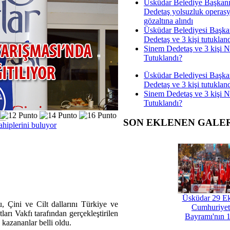
Üsküdar Belediye Başkan
Dedetaş yolsuzluk operas
gözaltına alındı
Üsküdar Belediyesi Başka
Dedetaş ve 3 kişi tutuklan
Sinem Dedetaş ve 3 kişi 
Tutuklandı?
Üsküdar Belediyesi Başka
Dedetaş ve 3 kişi tutuklan
Sinem Dedetaş ve 3 kişi 
Tutuklandı?
SON EKLENEN GALE
ahiplerini buluyor
Üsküdar 29 E
, Çini ve Cilt dallarını Türkiye ve
Cumhuriyet
rı Vakfı tarafından gerçekleştirilen
Bayramı'nın 1
a kazananlar belli oldu.