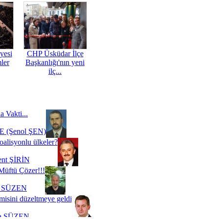
yesi
CHP Üsküdar İlçe
mler
Başkanlığı'nın yeni
ilç...
a Vakti...
 (Şenol ŞEN)
oalisyonlu ülkeler?
ent ŞİRİN
Müftü Çözer!!!
i SÜZEN
misini düzeltmeye geldi
a SÜZEN