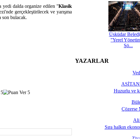
 yedi dalda organize edilen ''
Klasik
zi'nde gerçekleştirilecek ve yarışma
la son bulacak.
Üsküdar Beledi
''Yerel Yöneti
Şö...
YAZARLAR
Ved
ASİTANE
Huzurlu ve k
Bül
Çözerse 
Al
Sıra halkın ekono
Ziy