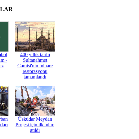
OLAR
mbol
400 yıllık tarihi
üm -
Sultanahmet
az
Camisi'nin minare
restorasyonu
tamamlandı
rban
Üsküdar Meydan
ları
Projesi için ilk adım
atıldı