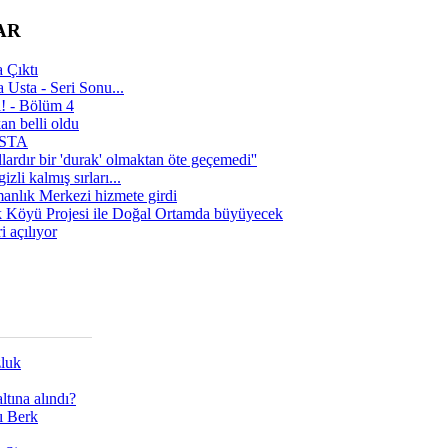
AR
 Çıktı
 Usta - Seri Sonu...
a! - Bölüm 4
n belli oldu
 USTA
lardır bir 'durak' olmaktan öte geçemedi''
zli kalmış sırları...
manlık Merkezi hizmete girdi
 Köyü Projesi ile Doğal Ortamda büyüyecek
i açılıyor
zluk
tına alındı?
ı Berk