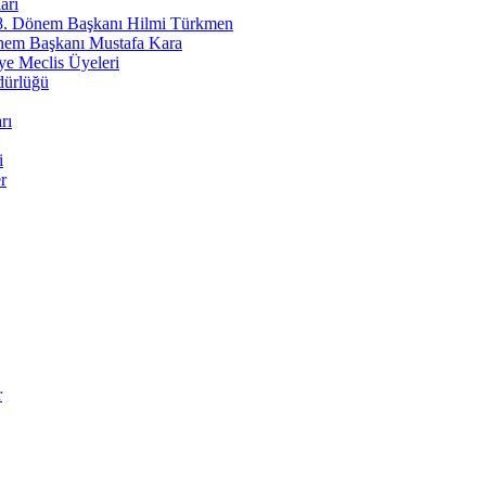
erife PAMUK
arı
 8. Dönem Başkanı Hilmi Türkmen
özümü ''Riskli Alan Dönüşümü''
nem Başkanı Mustafa Kara
e Meclis Üyeleri
in Özdaş
dürlüğü
eden Nereye - 2
rı
ettin Piraz
barek Olsun Baba!
i
r
ra KİRİK
den İyilik Hali
ikar ÖZKAN
adavut Paşa Camii
a GÜMUŞ
r