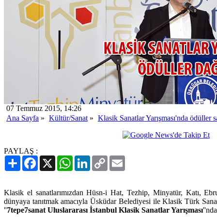
07 Temmuz 2015, 14:26
Ana Sayfa
»
Kültür/Sanat
»
Klasik Sanatlar Yarışması'nda ödüller s
PAYLAŞ :
Paylaş
Facebook
X
WhatsApp
LinkedIn
Copy
Email
Link
Klasik el sanatlarımızdan Hüsn-i Hat, Tezhip, Minyatür, Katı, Ebru
dünyaya tanıtmak amacıyla Üsküdar Belediyesi ile Klasik Türk Sanatla
''
7tepe7sanat Uluslararası İstanbul Klasik Sanatlar Yarışması
''nd