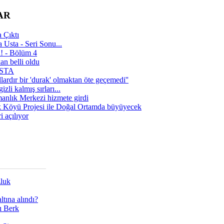
AR
 Çıktı
 Usta - Seri Sonu...
a! - Bölüm 4
n belli oldu
 USTA
lardır bir 'durak' olmaktan öte geçemedi''
zli kalmış sırları...
manlık Merkezi hizmete girdi
 Köyü Projesi ile Doğal Ortamda büyüyecek
i açılıyor
zluk
tına alındı?
ı Berk