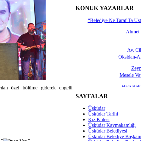
İşte 
KONUK YAZARLAR
Yalçın
“Belediye Ne Taraf Ta Ust
Ahmet 
Av. C
Oksidan-An
Zeyn
Mesele Vat
Hacı Be
rılan özel bölüme giderek engelli
Okullarda M
SAYFALAR
Mesu
Üsküdar
Dünya Fani, Ama Kısa
Üsküdar Tarihi
Kız Kulesi
Sav
Üsküdar Kaymakamlığı
Hukukun Adale
Üsküdar Belediyesi
Üsküdar Belediye Başkan