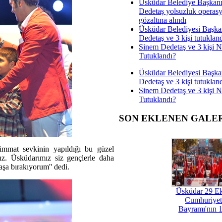
Üsküdar Belediye Başkan
Dedetaş yolsuzluk operas
gözaltına alındı
Üsküdar Belediyesi Başka
Dedetaş ve 3 kişi tutuklan
Sinem Dedetaş ve 3 kişi 
Tutuklandı?
Üsküdar Belediyesi Başka
Dedetaş ve 3 kişi tutuklan
Sinem Dedetaş ve 3 kişi 
Tutuklandı?
SON EKLENEN GALE
immat sevkinin yapıldığı bu güzel
ınız. Üsküdarımız siz gençlerle daha
aşa bırakıyorum'' dedi.
Üsküdar 29 E
Cumhuriyet
Bayramı'nın 1