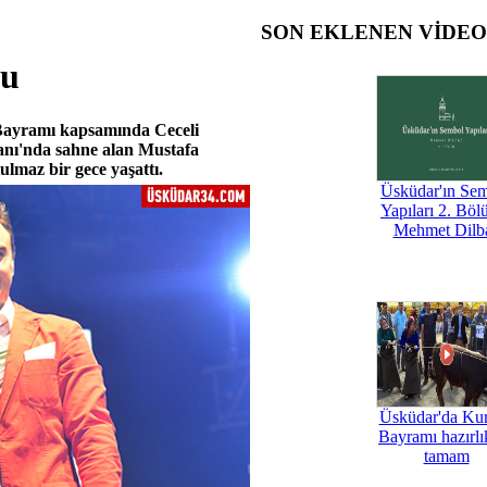
SON EKLENEN VİDE
tu
Bayramı kapsamında Ceceli
anı'nda sahne alan Mustafa
ulmaz bir gece yaşattı.
Üsküdar'ın Se
Yapıları 2. Böl
Mehmet Dilb
Üsküdar'da Ku
Bayramı hazırlık
tamam