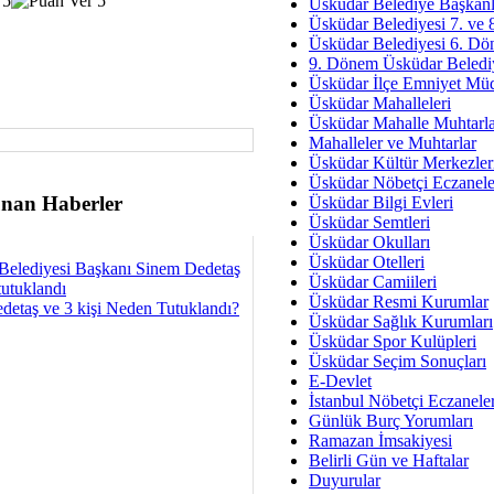
Av. Ş
Üsküdar Belediye Başkanl
Üsküdar Belediyesi 7. ve
İmar Sorunlarının Genel Ç
Üsküdar Belediyesi 6. Dö
9. Dönem Üsküdar Belediy
Çet
Üsküdar İlçe Emniyet Mü
Arakan Ner
Üsküdar Mahalleleri
Üsküdar Mahalle Muhtarla
Hüsam
Mahalleler ve Muhtarlar
Bayramın Mü
Üsküdar Kültür Merkezler
Üsküdar Nöbetçi Eczanele
Es
nan Haberler
Üsküdar Bilgi Evleri
Ruhsal Yön
Üsküdar Semtleri
Üsküdar Okulları
Zülf
Üsküdar Otelleri
Belediyesi Başkanı Sinem Dedetaş
Üsküdar Kar
Üsküdar Camiileri
tutuklandı
Üsküdar Resmi Kurumlar
detaş ve 3 kişi Neden Tutuklandı?
Mus
Üsküdar Sağlık Kurumları
Üsküdar Spor Kulüpleri
Üsküdar Seçim Sonuçları
E-Devlet
İstanbul Nöbetçi Eczanele
Günlük Burç Yorumları
Ramazan İmsakiyesi
Belirli Gün ve Haftalar
Duyurular