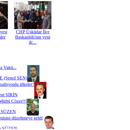
yesi
CHP Üsküdar İlçe
mler
Başkanlığı'nın yeni
ilç...
a Vakti...
 (Şenol ŞEN)
oalisyonlu ülkeler?
ent ŞİRİN
Müftü Çözer!!!
i SÜZEN
misini düzeltmeye geldi
a SÜZEN