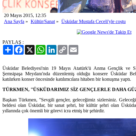
20 Mayıs 2015, 12:35
Ana Sayfa
»
Kültür/Sanat
»
Üsküdar Mustafa Ceceli'yle coştu
PAYLAŞ :
Paylaş
Facebook
X
WhatsApp
LinkedIn
Copy
Email
Link
Üsküdar Belediyesi'nin 19 Mayıs Atatürk'ü Anma Gençlik ve 
Şemsipaşa Meydanı'nda düzenlemiş olduğu konsere Üsküdar Be
katılırken konser öncesinde katılımcılara hitaben bir konuşma yaptı.
TÜRKMEN, ''ÜSKÜDARIMIZ SİZ GENÇLERLE DAHA GÜZ
Başkan Türkmen, ''Sevgili gençler, geleceğimiz sizlersiniz. Geleceği
beldesi olan Üsküdar, bir sanat şehri, bir kültür şehri olan Üskü
yıllarında çok önemli bir görevi icra etmiş bir şehirdir.