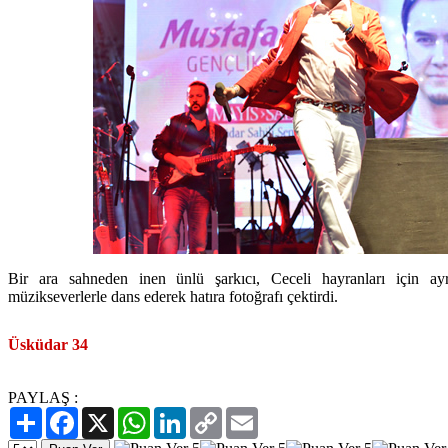
Bir ara sahneden inen ünlü şarkıcı, Ceceli hayranları için ay
müzikseverlerle dans ederek hatıra fotoğrafı çektirdi.
Üsküdar 34
PAYLAŞ :
Paylaş
Facebook
X
WhatsApp
LinkedIn
Copy
Email
Link