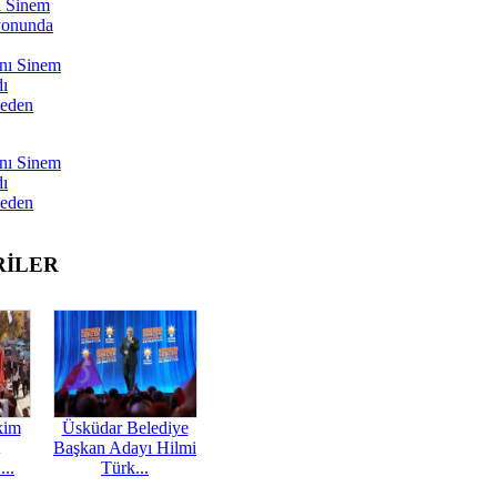
ı Sinem
yonunda
nı Sinem
dı
Neden
nı Sinem
dı
Neden
RİLER
kim
Üsküdar Belediye
Başkan Adayı Hilmi
...
Türk...