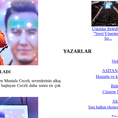
Üsküdar Beledi
''Yerel Yöneti
Şö...
YAZARLAR
Ved
ASİTANE
ŞLADI
Huzurlu ve k
 Mustafa Ceceli, sevenlerinin alkış
ak başlayan Ceceli daha sonra en çok
Bül
Çözerse 
Al
Sıra halkın ekono
Ziy