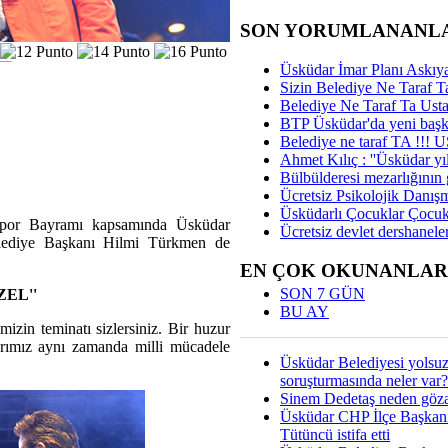
SON YORUMLANANL
Üsküdar İmar Planı Askıya
Sizin Belediye Ne Taraf Ta
Belediye Ne Taraf Ta Ust
BTP Üsküdar'da yeni başka
Belediye ne taraf TA !!!
Ahmet Kılıç : ''Üsküdar yıl
Bülbülderesi mezarlığının gi
Ücretsiz Psikolojik Danış
Üsküdarlı Çocuklar Çocuk
Spor Bayramı kapsamında Üsküdar
Ücretsiz devlet dershaneler
lediye Başkanı Hilmi Türkmen de
EN ÇOK OKUNANLAR
SON 7 GÜN
EL''
BU AY
mizin teminatı sizlersiniz. Bir huzur
darımız aynı zamanda milli mücadele
Üsküdar Belediyesi yolsu
soruşturmasında neler var?
Sinem Dedetaş neden gözal
Üsküdar CHP İlçe Başkan
Tütüncü istifa etti