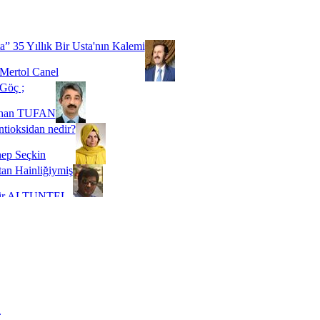
Biz buyuz...
 SOYSEVİNÇ
a” 35 Yıllık Bir Usta'nın Kalemi
Mertol Canel
Göç ;
ihan TUFAN
tioksidan nedir?
ep Seçkin
an Hainliğiymiş
kir ALTUNTEL
adde Bağımlılığı
t Kaymakçı
 Bir Süre De Olsa Burdayız
aş ŞENEL
ti Kalmadı Üstadım!
ı