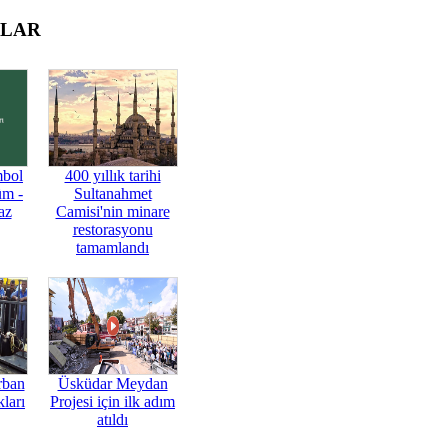
OLAR
mbol
400 yıllık tarihi
üm -
Sultanahmet
az
Camisi'nin minare
restorasyonu
tamamlandı
rban
Üsküdar Meydan
ları
Projesi için ilk adım
atıldı