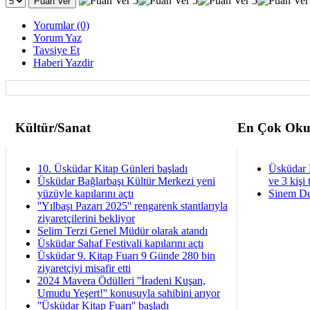
Yorumlar (0)
Yorum Yaz
Tavsiye Et
Haberi Yazdir
Kültür/Sanat
En Çok Oku
10. Üsküdar Kitap Günleri başladı
Üsküdar 
Üsküdar Bağlarbaşı Kültür Merkezi yeni
ve 3 kişi 
yüzüyle kapılarını açtı
Sinem De
''Yılbaşı Pazarı 2025'' rengarenk stantlarıyla
ziyaretçilerini bekliyor
Selim Terzi Genel Müdür olarak atandı
Üsküdar Sahaf Festivali kapılarını açtı
Üsküdar 9. Kitap Fuarı 9 Günde 280 bin
ziyaretçiyi misafir etti
2024 Mavera Ödülleri ''İradeni Kuşan,
Umudu Yeşert!'' konusuyla sahibini arıyor
''Üsküdar Kitap Fuarı'' başladı