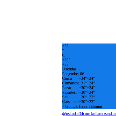
+
32
°
C
+
32°
+
23°
Uskudar
Perşembe, 06
Cuma
+
34°
+
24°
Cumartesi
+
31°
+
24°
Pazar
+
30°
+
24°
Pazartesi
+
30°
+
24°
Salı
+
30°
+
23°
Çarşamba
+
30°
+
23°
7 Günlük Hava Tahmini
@uskudar34com kullanıcısından