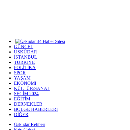
GÜNCEL
ÜSKÜDAR
İSTANBUL
TÜRKİYE
POLİTİKA
SPOR
YAŞAM
EKONOMİ
KÜLTÜR/SANAT
SEÇİM 2024
EĞİTİM
DERNEKLER
BÖLGE HABERLERİ
DİĞER
Üsküdar Rehberi
Foto Galeri