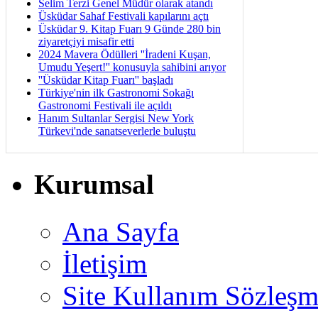
Selim Terzi Genel Müdür olarak atandı
Üsküdar Sahaf Festivali kapılarını açtı
Üsküdar 9. Kitap Fuarı 9 Günde 280 bin
ziyaretçiyi misafir etti
2024 Mavera Ödülleri ''İradeni Kuşan,
Umudu Yeşert!'' konusuyla sahibini arıyor
''Üsküdar Kitap Fuarı'' başladı
Türkiye'nin ilk Gastronomi Sokağı
Gastronomi Festivali ile açıldı
Hanım Sultanlar Sergisi New York
Türkevi'nde sanatseverlerle buluştu
Kurumsal
Ana Sayfa
İletişim
Site Kullanım Sözleşm