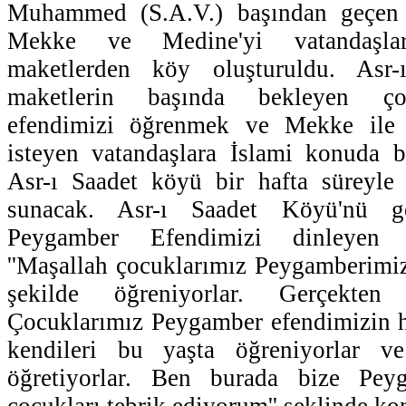
Muhammed (S.A.V.) başından geçen o
Mekke ve Medine'yi vatandaşla
maketlerden köy oluşturuldu. Asr
maketlerin başında bekleyen ço
efendimizi öğrenmek ve Mekke ile
isteyen vatandaşlara İslami konuda bil
Asr-ı Saadet köyü bir hafta süreyle 
sunacak. Asr-ı Saadet Köyü'nü ge
Peygamber Efendimizi dinleyen
''Maşallah çocuklarımız Peygamberimiz
şekilde öğreniyorlar. Gerçekten
Çocuklarımız Peygamber efendimizin h
kendileri bu yaşta öğreniyorlar ve
öğretiyorlar. Ben burada bize Peyg
çocukları tebrik ediyorum'' şeklinde ko