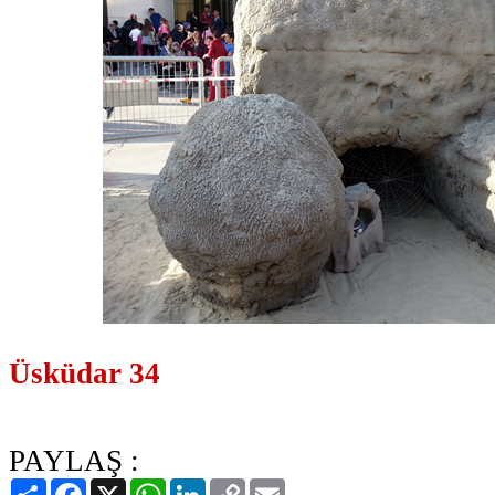
Üsküdar 34
PAYLAŞ :
Paylaş
Facebook
X
WhatsApp
LinkedIn
Copy
Email