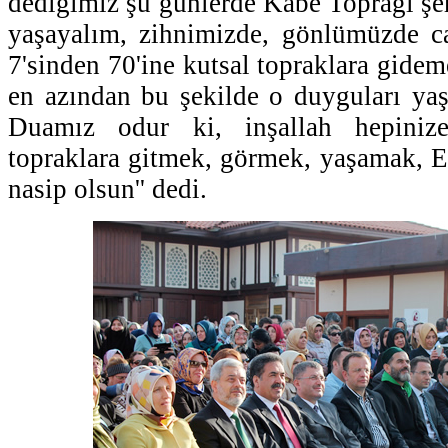
dediğimiz şu günlerde Kabe Toprağı şe
yaşayalım, zihnimizde, gönlümüzde ca
7'sinden 70'ine kutsal topraklara gide
en azından bu şekilde o duyguları yaşa
Duamız odur ki, inşallah hepinize
topraklara gitmek, görmek, yaşamak, 
nasip olsun'' dedi.