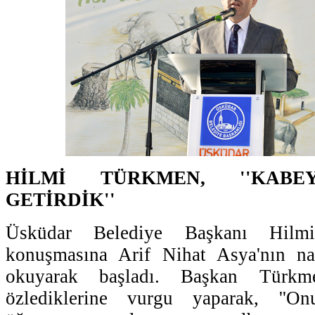
HİLMİ TÜRKMEN, ''KABE
GETİRDİK''
Üsküdar Belediye Başkanı Hilmi
konuşmasına Arif Nihat Asya'nın na
okuyarak başladı. Başkan Türkme
özlediklerine vurgu yaparak, ''O