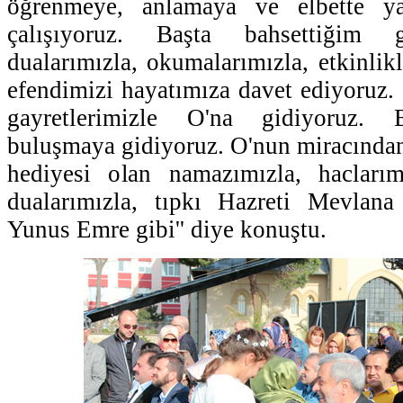
öğrenmeye, anlamaya ve elbette y
çalışıyoruz. Başta bahsettiğim gi
dualarımızla, okumalarımızla, etkinlik
efendimizi hayatımıza davet ediyoruz
gayretlerimizle O'na gidiyoruz. B
buluşmaya gidiyoruz. O'nun miracından
hediyesi olan namazımızla, haclarımı
dualarımızla, tıpkı Hazreti Mevlana 
Yunus Emre gibi'' diye konuştu.