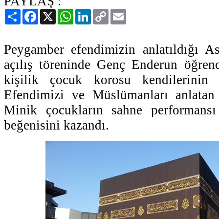
PAYLAŞ :
Paylaş
Facebook
X
WhatsApp
LinkedIn
Copy
Email
Link
Peygamber efendimizin anlatıldığı A
açılış töreninde Genç Enderun öğrenc
kişilik çocuk korosu kendilerinin
Efendimizi ve Müslümanları anlatan i
Minik çocukların sahne performansı
beğenisini kazandı.