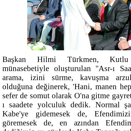
Başkan Hilmi Türkmen, Kutl
münasebetiyle oluşturulan ''Asr-ı S
arama, izini sürme, kavuşma arzula
olduğuna değinerek, 'Hani, manen hep
sefer de somut olarak O'na gitme gayre
ı saadete yolculuk dedik. Normal şar
Kabe'ye gidemesek de, Efendimizi
göremesek de, en azından Efendim