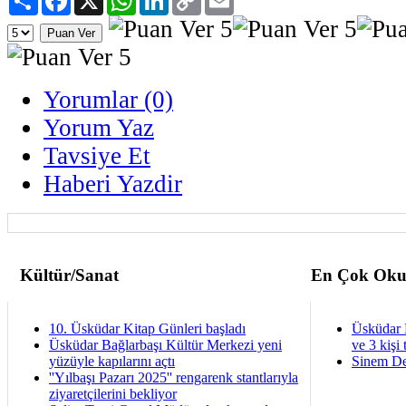
Link
Yorumlar (0)
Yorum Yaz
Tavsiye Et
Haberi Yazdir
Kültür/Sanat
En Çok Oku
10. Üsküdar Kitap Günleri başladı
Üsküdar 
Üsküdar Bağlarbaşı Kültür Merkezi yeni
ve 3 kişi 
yüzüyle kapılarını açtı
Sinem De
''Yılbaşı Pazarı 2025'' rengarenk stantlarıyla
ziyaretçilerini bekliyor