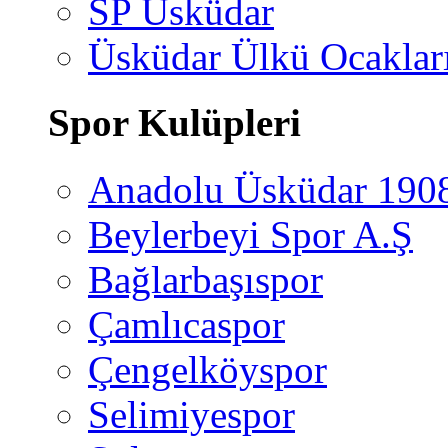
SP Üsküdar
Üsküdar Ülkü Ocaklar
Spor Kulüpleri
Anadolu Üsküdar 190
Beylerbeyi Spor A.Ş
Bağlarbaşıspor
Çamlıcaspor
Çengelköyspor
Selimiyespor