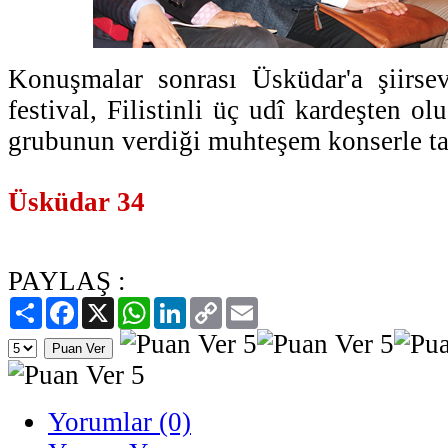
Konuşmalar sonrası Üsküdar'a şiirsev
festival, Filistinli üç udî kardeşten o
grubunun verdiği muhteşem konserle t
Üsküdar 34
PAYLAŞ :
Paylaş
Facebook
X
WhatsApp
LinkedIn
Copy
Email
Link
Yorumlar (0)