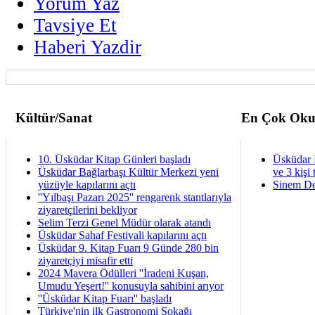
Yorum Yaz
Tavsiye Et
Haberi Yazdir
Kültür/Sanat
En Çok Oku
10. Üsküdar Kitap Günleri başladı
Üsküdar 
Üsküdar Bağlarbaşı Kültür Merkezi yeni
ve 3 kişi 
yüzüyle kapılarını açtı
Sinem De
''Yılbaşı Pazarı 2025'' rengarenk stantlarıyla
ziyaretçilerini bekliyor
Selim Terzi Genel Müdür olarak atandı
Üsküdar Sahaf Festivali kapılarını açtı
Üsküdar 9. Kitap Fuarı 9 Günde 280 bin
ziyaretçiyi misafir etti
2024 Mavera Ödülleri ''İradeni Kuşan,
Umudu Yeşert!'' konusuyla sahibini arıyor
''Üsküdar Kitap Fuarı'' başladı
Türkiye'nin ilk Gastronomi Sokağı