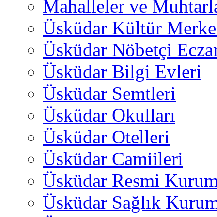
Mahalleler ve Muhtarl
Üsküdar Kültür Merkez
Üsküdar Nöbetçi Ecza
Üsküdar Bilgi Evleri
Üsküdar Semtleri
Üsküdar Okulları
Üsküdar Otelleri
Üsküdar Camiileri
Üsküdar Resmi Kurum
Üsküdar Sağlık Kurum