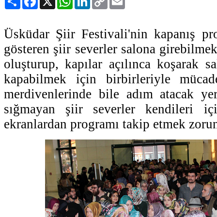
Link
Üsküdar Şiir Festivali'nin kapanış p
gösteren şiir severler salona girebilme
oluşturup, kapılar açılınca koşarak s
kapabilmek için birbirleriyle mücade
merdivenlerinde bile adım atacak ye
sığmayan şiir severler kendileri iç
ekranlardan programı takip etmek zorun