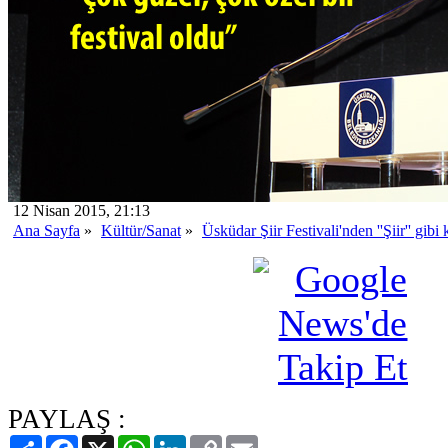
12 Nisan 2015, 21:13
Ana Sayfa
»
Kültür/Sanat
»
Üsküdar Şiir Festivali'nden ''Şiir'' gibi
PAYLAŞ :
Paylaş
Facebook
X
WhatsApp
LinkedIn
Copy
Email