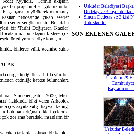
edat Ayyıldız, ''Tarihin akışının
Üsküdar Belediyesi Başka
üyük bir projenin 4 yıl gibi uzun bir
Dedetaş ve 3 kişi tutuklan
k, bu çalışmaları yürüterek marmaray
Sinem Dedetaş ve 3 kişi 
zılar neticesinde çıkan eserler
Tutuklandı?
di o eserler sergilenmekte. Bu bizim
si bir 'Tarihi Değiştiren Kazılar'
SON EKLENEN GALE
Hocalarımız bu akşam bizlere çok
teşekkür ediyorum'' diye konuştu.
midt, binlerce yıllık geçmişe sahip
NACAK
keolog kimliği ile tarihi keşfin her
Üsküdar 29 E
lenen etkinliğe katkısı bulunanlara
Cumhuriyet
Bayramı'nın 1
bulunan Stonehenge'den 7000, Mısır
arı
'' hakkında bilgi veren Arkeolog
ında çok sayıda vahşi hayvan kemiği
nin bulunamadığına dikkat çekerek,
k çok zor ama buradaki insanların bir
Üsküdar Beledi
ya çıkan taşlardan oluşan bir katalog