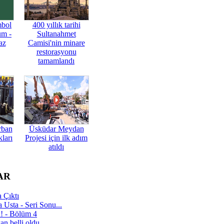
mbol
400 yıllık tarihi
üm -
Sultanahmet
az
Camisi'nin minare
restorasyonu
tamamlandı
rban
Üsküdar Meydan
ları
Projesi için ilk adım
atıldı
AR
 Çıktı
 Usta - Seri Sonu...
a! - Bölüm 4
n belli oldu