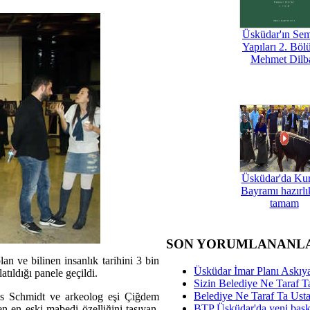
Üsküdar'ın Se
Yapıları 2. Böl
Mehmet Dilb
Üsküdar'da Ku
Bayramı hazırlık
tamam
SON YORUMLANANL
an ve bilinen insanlık tarihini 3 bin
Üsküdar İmar Planı Askıya
atıldığı panele geçildi.
Sizin Belediye Ne Taraf Ta
Belediye Ne Taraf Ta Ust
us Schmidt ve arkeolog eşi Çiğdem
BTP Üsküdar'da yeni başka
en en eski mabedi özelliğini taşıyan,