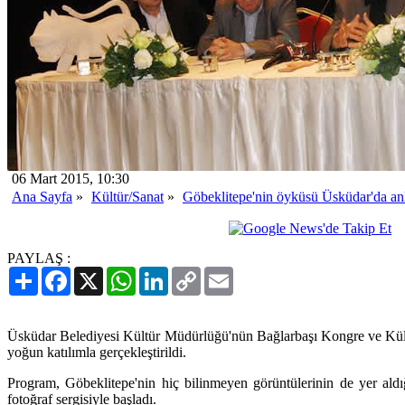
06 Mart 2015, 10:30
Ana Sayfa
»
Kültür/Sanat
»
Göbeklitepe'nin öyküsü Üsküdar'da anl
PAYLAŞ :
Paylaş
Facebook
X
WhatsApp
LinkedIn
Copy
Email
Link
Üsküdar Belediyesi Kültür Müdürlüğü'nün Bağlarbaşı Kongre ve Kült
yoğun katılımla gerçekleştirildi.
Program, Göbeklitepe'nin hiç bilinmeyen görüntülerinin de yer aldığ
fotoğraf sergisiyle başladı.