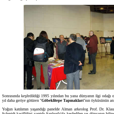
Sonrasında keşfedildiği 1995 yılından bu yana dünyanın ilgi odağı ol
yıl daha geriye götüren ''
Göbeklitepe Tapınakları
''nın öyküsünün anl
Yoğun katılımın yaşandığı panelde Alman arkeolog Prof. Dr. Kla
Schmidt kaşifliğini yaptığı Şanlıurfa'da keşfedilen ve dünyanın bilin