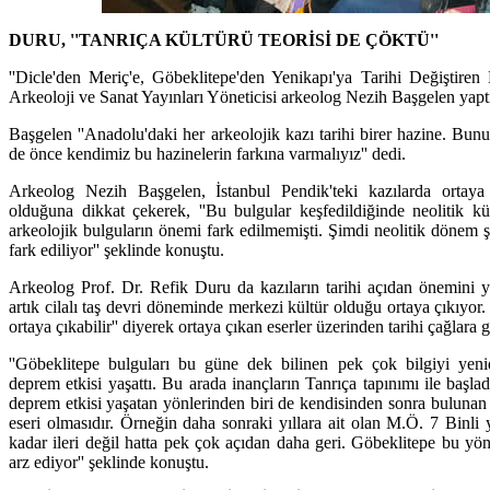
DURU, ''TANRIÇA KÜLTÜRÜ TEORİSİ DE ÇÖKTÜ''
''Dicle'den Meriç'e, Göbeklitepe'den Yenikapı'ya Tarihi Değiştiren
Arkeoloji ve Sanat Yayınları Yöneticisi arkeolog Nezih Başgelen yapt
Başgelen ''Anadolu'daki her arkeolojik kazı tarihi birer hazine. Bun
de önce kendimiz bu hazinelerin farkına varmalıyız'' dedi.
Arkeolog Nezih Başgelen, İstanbul Pendik'teki kazılarda ortay
olduğuna dikkat çekerek, ''Bu bulgular keşfedildiğinde neolitik kü
arkeolojik bulguların önemi fark edilmemişti. Şimdi neolitik dönem 
fark ediliyor'' şeklinde konuştu.
Arkeolog Prof. Dr. Refik Duru da kazıların tarihi açıdan önemini y
artık cilalı taş devri döneminde merkezi kültür olduğu ortaya çıkıyor
ortaya çıkabilir'' diyerek ortaya çıkan eserler üzerinden tarihi çağlara
''Göbeklitepe bulguları bu güne dek bilinen pek çok bilgiyi yen
deprem etkisi yaşattı. Bu arada inançların Tanrıça tapınımı ile başlad
deprem etkisi yaşatan yönlerinden biri de kendisinden sonra bulunan 
eseri olmasıdır. Örneğin daha sonraki yıllara ait olan M.Ö. 7 Binli
kadar ileri değil hatta pek çok açıdan daha geri. Göbeklitepe bu yön
arz ediyor'' şeklinde konuştu.