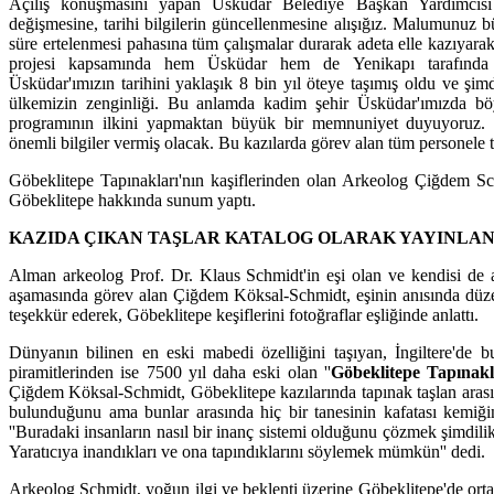
Açılış konuşmasını yapan Üsküdar Belediye Başkan Yardımcısı S
değişmesine, tarihi bilgilerin güncellenmesine alışığız. Malumunuz b
süre ertelenmesi pahasına tüm çalışmalar durarak adeta elle kazıyara
projesi kapsamında hem Üsküdar hem de Yenikapı tarafında ka
Üsküdar'ımızın tarihini yaklaşık 8 bin yıl öteye taşımış oldu ve şim
ülkemizin zenginliği. Bu anlamda kadim şehir Üsküdar'ımızda böyle
programının ilkini yapmaktan büyük bir memnuniyet duyuyoruz. 
önemli bilgiler vermiş olacak. Bu kazılarda görev alan tüm personele 
Göbeklitepe Tapınakları'nın kaşiflerinden olan Arkeolog Çiğdem Sch
Göbeklitepe hakkında sunum yaptı.
KAZIDA ÇIKAN TAŞLAR KATALOG OLARAK YAYINLA
Alman arkeolog Prof. Dr. Klaus Schmidt'in eşi olan ve kendisi de ar
aşamasında görev alan Çiğdem Köksal-Schmidt, eşinin anısında düzen
teşekkür ederek, Göbeklitepe keşiflerini fotoğraflar eşliğinde anlattı.
Dünyanın bilinen en eski mabedi özelliğini taşıyan, İngiltere'de 
piramitlerinden ise 7500 yıl daha eski olan ''
Göbeklitepe Tapınakl
Çiğdem Köksal-Schmidt, Göbeklitepe kazılarında tapınak taşlan aras
bulunduğunu ama bunlar arasında hiç bir tanesinin kafatası kemiği
''Buradaki insanların nasıl bir inanç sistemi olduğunu çözmek şimdili
Yaratıcıya inandıkları ve ona tapındıklarını söylemek mümkün'' dedi.
Arkeolog Schmidt, yoğun ilgi ve beklenti üzerine Göbeklitepe'de orta