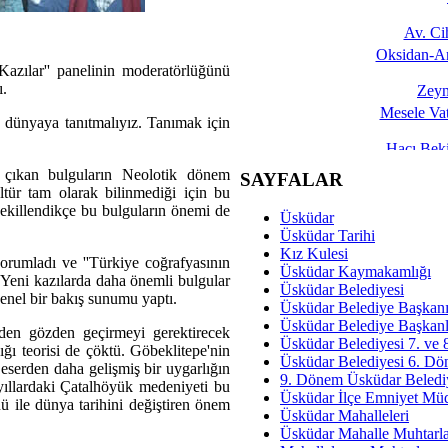
Av. C
Oksidan-An
 Kazılar'' panelinin moderatörlüğünü
ı.
Zeyn
Mesele Vat
u dünyaya tanıtmalıyız. Tanımak için
Hacı Be
Okullarda M
a çıkan bulguların Neolotik dönem
SAYFALAR
ltür tam olarak bilinmediği için bu
Mesu
şekillendikçe bu bulguların önemi de
Üsküdar
Dünya Fani, Ama Kısa
Üsküdar Tarihi
Kız Kulesi
orumladı ve ''Türkiye coğrafyasının
Sav
Üsküdar Kaymakamlığı
. Yeni kazılarda daha önemli bulgular
Hukukun Adale
Üsküdar Belediyesi
 genel bir bakış sunumu yaptı.
Üsküdar Belediye Başkan
Av. Ş
Üsküdar Belediye Başkanl
iden gözden geçirmeyi gerektirecek
Üsküdar Belediyesi 7. ve
İmar Sorunlarının Genel Ç
ığı teorisi de çöktü. Göbeklitepe'nin
Üsküdar Belediyesi 6. Dö
eserden daha gelişmiş bir uygarlığın
9. Dönem Üsküdar Belediy
Çet
 yıllardaki Çatalhöyük medeniyeti bu
Üsküdar İlçe Emniyet Mü
Arakan Ner
ü ile dünya tarihini değiştiren önem
Üsküdar Mahalleleri
Üsküdar Mahalle Muhtarla
Hüsam