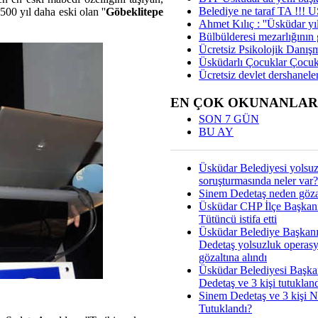
Belediye ne taraf TA !!!
00 yıl daha eski olan ''
Göbeklitepe
Ahmet Kılıç : ''Üsküdar yıl
Bülbülderesi mezarlığının gi
Ücretsiz Psikolojik Danış
Üsküdarlı Çocuklar Çocuk
Ücretsiz devlet dershaneler
EN ÇOK OKUNANLAR
SON 7 GÜN
BU AY
Üsküdar Belediyesi yolsu
soruşturmasında neler var?
Sinem Dedetaş neden gözal
Üsküdar CHP İlçe Başkan
Tütüncü istifa etti
Üsküdar Belediye Başkan
Dedetaş yolsuzluk operas
gözaltına alındı
Üsküdar Belediyesi Başka
Dedetaş ve 3 kişi tutuklan
Sinem Dedetaş ve 3 kişi 
Tutuklandı?