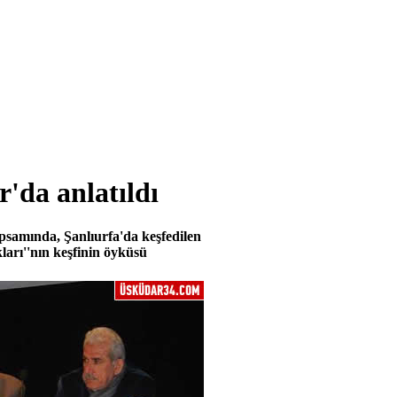
'da anlatıldı
kapsamında, Şanlıurfa'da keşfedilen
ları''nın keşfinin öyküsü