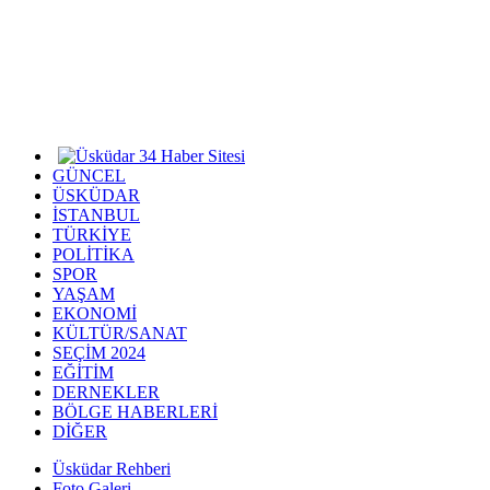
GÜNCEL
ÜSKÜDAR
İSTANBUL
TÜRKİYE
POLİTİKA
SPOR
YAŞAM
EKONOMİ
KÜLTÜR/SANAT
SEÇİM 2024
EĞİTİM
DERNEKLER
BÖLGE HABERLERİ
DİĞER
Üsküdar Rehberi
Foto Galeri