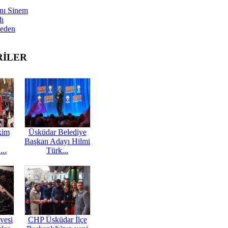
nı Sinem
dı
Neden
RİLER
kim
Üsküdar Belediye
Başkan Adayı Hilmi
...
Türk...
yesi
CHP Üsküdar İlçe