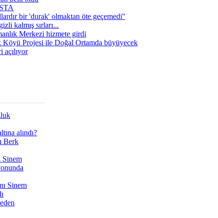
 USTA
lardır bir 'durak' olmaktan öte geçemedi''
zli kalmış sırları...
manlık Merkezi hizmete girdi
 Köyü Projesi ile Doğal Ortamda büyüyecek
i açılıyor
zluk
tına alındı?
ı Berk
ı Sinem
yonunda
nı Sinem
dı
Neden