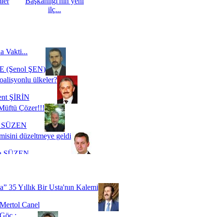
mler
Başkanlığı'nın yeni
ilç...
a Vakti...
 (Şenol ŞEN)
oalisyonlu ülkeler?
ent ŞİRİN
Müftü Çözer!!!
i SÜZEN
misini düzeltmeye geldi
a SÜZEN
Biz buyuz...
 SOYSEVİNÇ
a” 35 Yıllık Bir Usta'nın Kalemi
Mertol Canel
Göç ;