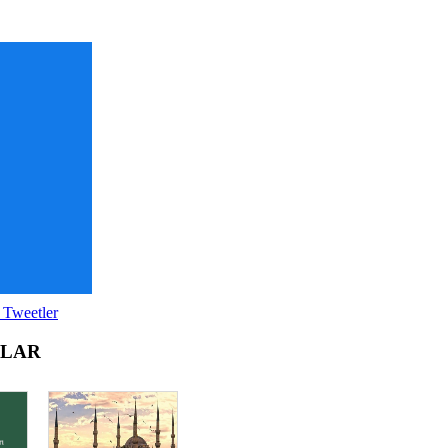
 Tweetler
OLAR