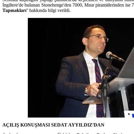
İngiltere'de bulunan Stonehenge'den 7000, Mısır piramitlerinden ise 75
Tapınakları
'' hakkında bilgi verildi.
AÇILIŞ KONUŞMASI SEDAT AYYILDIZ'DAN