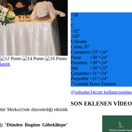
+
30
°
C
+
32°
+
24°
Uskudar
Cuma, 07
Cumartesi
+
33°
+
24°
Pazar
+
30°
+
24°
Pazartesi
+
30°
+
24°
atıldı
Salı
+
30°
+
23°
Çarşamba
+
31°
+
24°
Perşembe
+
31°
+
24°
7 Günlük Hava Tahmini
@uskudar34com kullanıcısından
SON EKLENEN VİDE
ür Merkezi'nde düzenlediği etkinlik
ı ''
Dünden Bugüne Göbeklitepe
''