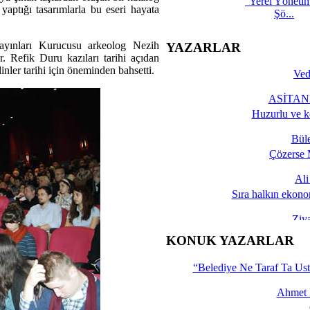
''Yerel Yöneti
yaptığı tasarımlarla bu eseri hayata
Şö...
ayınları Kurucusu arkeolog Nezih
YAZARLAR
. Refik Duru kazıları tarihi açıdan
nler tarihi için öneminden bahsetti.
Ved
ASİTANE
Huzurlu ve k
Bül
Çözerse 
Al
Sıra halkın ekono
Ziy
İşte 
KONUK YAZARLAR
Yalçın
“Belediye Ne Taraf Ta Ust
Ahmet 