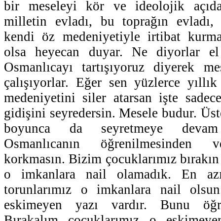
bir meseleyi kör ve ideolojik açıd
milletin evladı, bu toprağın evladı,
kendi öz medeniyetiyle irtibat kurma
olsa heyecan duyar. Ne diyorlar el
Osmanlıcayı tartışıyoruz diyerek me
çalışıyorlar. Eğer sen yüzlerce yıllık
medeniyetini siler atarsan işte sadec
gidişini seyredersin. Mesele budur. Üste
boyunca da seyretmeye devam
Osmanlıcanın öğrenilmesinden v
korkmasın. Bizim çocuklarımız bırakın 
o imkanlara nail olamadık. En azı
torunlarımız o imkanlara nail olsu
eskimeyen yazı vardır. Bunu öğre
Bırakalım çocuklarımız o eskimeye