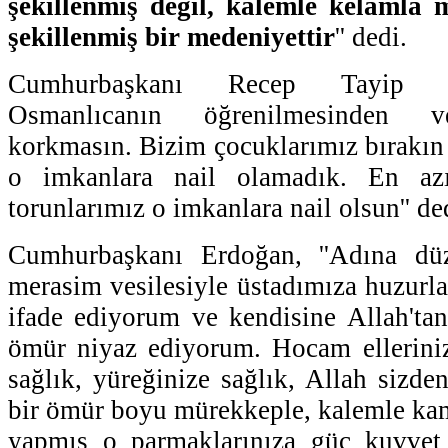
şekillenmiş değil, kalemle kelamla
şekillenmiş bir medeniyettir
'' dedi.
Cumhurbaşkanı Recep Tayip E
Osmanlıcanın öğrenilmesinden v
korkmasın. Bizim çocuklarımız bırakın 
o imkanlara nail olamadık. En azı
torunlarımız o imkanlara nail olsun'' de
Cumhurbaşkanı Erdoğan, ''Adına dü
merasim vesilesiyle üstadımıza huzurla
ifade ediyorum ve kendisine Allah'tan
ömür niyaz ediyorum. Hocam elleriniz
sağlık, yüreğinize sağlık, Allah sizde
bir ömür boyu mürekkeple, kalemle kamı
yapmış o parmaklarınıza güç kuvvet