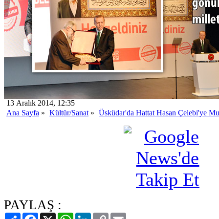
13 Aralık 2014, 12:35
Ana Sayfa
»
Kültür/Sanat
»
Üsküdar'da Hattat Hasan Çelebi'ye Muh
PAYLAŞ :
Paylaş
Facebook
X
WhatsApp
LinkedIn
Copy
Email