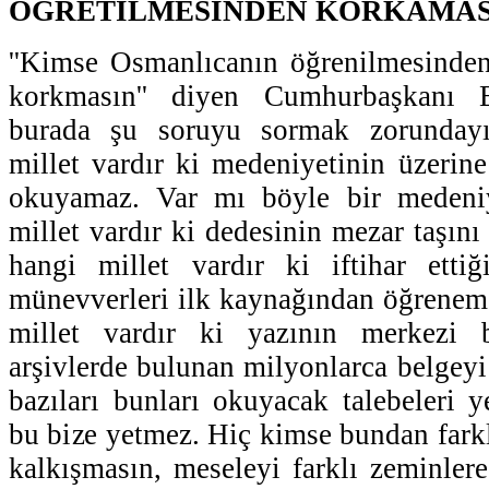
ÖĞRETİLMESİNDEN KORKAMASI
''Kimse Osmanlıcanın öğrenilmesinden
korkmasın'' diyen Cumhurbaşkanı E
burada şu soruyu sormak zorunday
millet vardır ki medeniyetinin üzerine
okuyamaz. Var mı böyle bir medeni
millet vardır ki dedesinin mezar taşı
hangi millet vardır ki iftihar ettiği 
münevverleri ilk kaynağından öğrenem
millet vardır ki yazının merkezi b
arşivlerde bulunan milyonlarca belgey
bazıları bunları okuyacak talebeleri yet
bu bize yetmez. Hiç kimse bundan fark
kalkışmasın, meseleyi farklı zeminlere