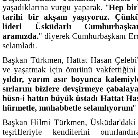
yaşadıklarına vurgu yaparak, ''
Hep birl
tarihi bir akşam yaşıyoruz. Çünkü
lideri Üsküdarlı Cumhurbaşka
aramızda.
'' diyerek Cumhurbaşkanı Erd
selamladı.
Başkan Türkmen, Hattat Hasan Çelebi'
ve yaşatmak için ömrünü vakfettiğini b
yıldır, yarım asır boyunca kalemiyl
sırlarını bizlere devşirmeye çabalay
hüsn-i hattın büyük üstadı Hattat Ha
hürmetle, muhabbetle selamlıyorum
'
Başkan Hilmi Türkmen, Üsküdar'daki 
teşrifleriyle kendilerini onurland