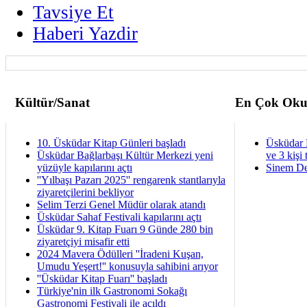
Tavsiye Et
Haberi Yazdir
Kültür/Sanat
En Çok Oku
10. Üsküdar Kitap Günleri başladı
Üsküdar 
Üsküdar Bağlarbaşı Kültür Merkezi yeni
ve 3 kişi 
yüzüyle kapılarını açtı
Sinem De
''Yılbaşı Pazarı 2025'' rengarenk stantlarıyla
ziyaretçilerini bekliyor
Selim Terzi Genel Müdür olarak atandı
Üsküdar Sahaf Festivali kapılarını açtı
Üsküdar 9. Kitap Fuarı 9 Günde 280 bin
ziyaretçiyi misafir etti
2024 Mavera Ödülleri ''İradeni Kuşan,
Umudu Yeşert!'' konusuyla sahibini arıyor
''Üsküdar Kitap Fuarı'' başladı
Türkiye'nin ilk Gastronomi Sokağı
Gastronomi Festivali ile açıldı