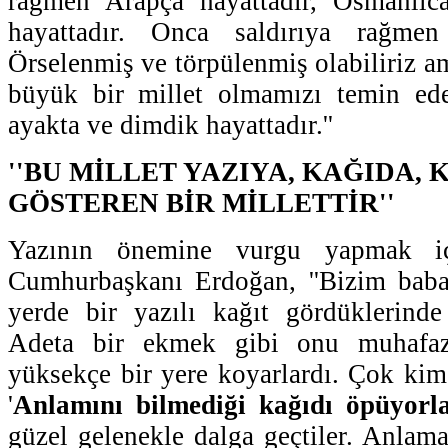
rağmen Arapça hayattadır, Osmanlıca
hayattadır. Onca saldırıya rağmen
Örselenmiş ve törpülenmiş olabiliriz am
büyük bir millet olmamızı temin ed
ayakta ve dimdik hayattadır.''
''BU MİLLET YAZIYA, KAĞIDA
GÖSTEREN BİR MİLLETTİR''
Yazının önemine vurgu yapmak iç
Cumhurbaşkanı Erdoğan, ''Bizim babal
yerde bir yazılı kağıt gördüklerinde a
Adeta bir ekmek gibi onu muhafaz
yüksekçe bir yere koyarlardı. Çok kims
'
Anlamını bilmediği kağıdı öpüyorl
güzel gelenekle dalga geçtiler. Anlama