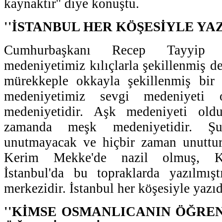
kaynaktır'' diye konuştu.
''İSTANBUL HER KÖŞESİYLE YAZ
Cumhurbaşkanı Recep Tayyip E
medeniyetimiz kılıçlarla şekillenmiş d
mürekkeple okkayla şekillenmiş bir 
medeniyetimiz sevgi medeniyeti
medeniyetidir. Aşk medeniyeti ol
zamanda meşk medeniyetidir. Ş
unutmayacak ve hiçbir zaman unuttur
Kerim Mekke'de nazil olmuş, Ka
İstanbul'da bu topraklarda yazılmışt
merkezidir. İstanbul her köşesiyle yazıdır
''KİMSE OSMANLICANIN ÖĞRE