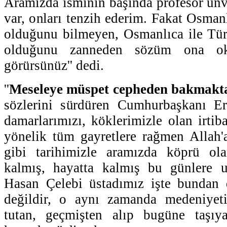
Aramızda isminin başında profesör ünv
var, onları tenzih ederim. Fakat Osmanl
olduğunu bilmeyen, Osmanlıca ile Türkç
olduğunu zanneden sözüm ona oku
görürsünüz'' dedi.
''
Meseleye müspet cepheden bakmakta
sözlerini sürdüren Cumhurbaşkanı Erd
damarlarımızı, köklerimizle olan irtib
yönelik tüm gayretlere rağmen Allah'
gibi tarihimizle aramızda köprü ol
kalmış, hayatta kalmış bu günlere ul
Hasan Çelebi üstadımız işte bundan d
değildir, o aynı zamanda medeniyeti
tutan, geçmişten alıp bugüne taşıya