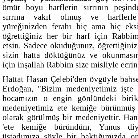
ömür boyu harflerin sırrının peşind
sırrına vakıf olmuş ve harflerle
yüreğinizden ferahı hiç ama hiç eksi
öğrettiğiniz her bir harf için Rabbi
etsin. Sadece okuduğunuz, öğrettiğiniz 
sizin hatta döktüğünüz ve okunması
için inşallah Rabbim size misliyle ecrini
Hattat Hasan Çelebi'den övgüyle bah
Erdoğan, ''Bizim medeniyetimiz işte 
hocamızın o engin gönlündeki birik
medeniyetimiz ete kemiğe bürünmüş 
olarak görülmüş bir medeniyettir. Ha
'ete kemiğe büründüm, Yunus di
üstadımıza şöyle bir baktığımızda or