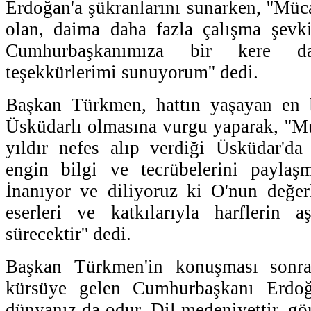
Erdoğan'a şükranlarını sunarken, ''Müc
olan, daima daha fazla çalışma şevk
Cumhurbaşkanımıza bir kere dah
teşekkürlerimi sunuyorum'' dedi.
Başkan Türkmen, hattın yaşayan en 
Üsküdarlı olmasına vurgu yaparak, ''
yıldır nefes alıp verdiği Üsküdar'da 
engin bilgi ve tecrübelerini payla
İnanıyor ve diliyoruz ki O'nun değer
eserleri ve katkılarıyla harflerin 
sürecektir'' dedi.
Başkan Türkmen'in konuşması sonras
kürsüye gelen Cumhurbaşkanı Erdoğa
dünyanız da odur. Dil medeniyettir, gön