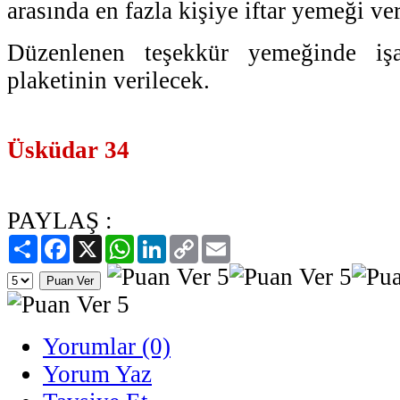
arasında en fazla kişiye iftar yemeği ve
Düzenlenen teşekkür yemeğinde işa
plaketinin verilecek.
Üsküdar 34
PAYLAŞ :
Paylaş
Facebook
X
WhatsApp
LinkedIn
Copy
Email
Link
Yorumlar (0)
Yorum Yaz