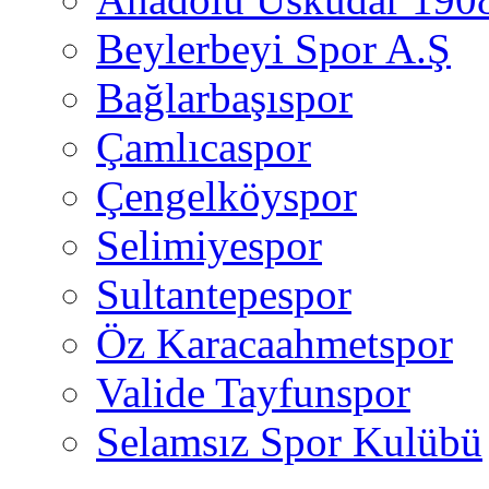
Beylerbeyi Spor A.Ş
Bağlarbaşıspor
Çamlıcaspor
Çengelköyspor
Selimiyespor
Sultantepespor
Öz Karacaahmetspor
Valide Tayfunspor
Selamsız Spor Kulübü