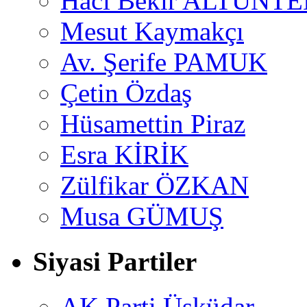
Hacı Bekir ALTUNTE
Mesut Kaymakçı
Av. Şerife PAMUK
Çetin Özdaş
Hüsamettin Piraz
Esra KİRİK
Zülfikar ÖZKAN
Musa GÜMUŞ
Siyasi Partiler
AK Parti Üsküdar