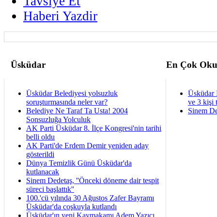
Tavsiye Et
Haberi Yazdir
Üsküdar
En Çok Oku
Üsküdar Belediyesi yolsuzluk
Üsküdar 
soruşturmasında neler var?
ve 3 kişi 
Belediye Ne Taraf Ta Usta! 2004
Sinem De
Sonsuzluğa Yolculuk
AK Parti Üsküdar 8. İlçe Kongresi'nin tarihi
belli oldu
AK Parti'de Erdem Demir yeniden aday
gösterildi
Dünya Temizlik Günü Üsküdar'da
kutlanacak
Sinem Dedetaş, ''Önceki döneme dair tespit
süreci başlattık''
100.'cü yılında 30 Ağustos Zafer Bayramı
Üsküdar'da coşkuyla kutlandı
Üsküdar'ın yeni Kaymakamı Adem Yazıcı