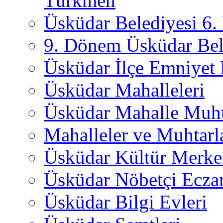
Türkmen
Üsküdar Belediyesi 6
9. Dönem Üsküdar Bel
Üsküdar İlçe Emniyet
Üsküdar Mahalleleri
Üsküdar Mahalle Muht
Mahalleler ve Muhtarl
Üsküdar Kültür Merkez
Üsküdar Nöbetçi Ecza
Üsküdar Bilgi Evleri