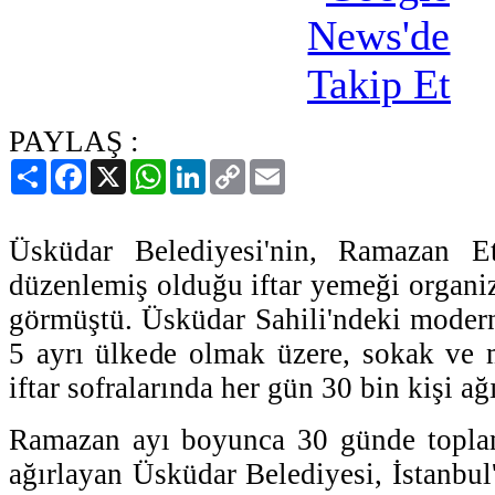
PAYLAŞ :
Paylaş
Facebook
X
WhatsApp
LinkedIn
Copy
Email
Link
Üsküdar Belediyesi'nin, Ramazan Et
düzenlemiş olduğu iftar yemeği organiz
görmüştü. Üsküdar Sahili'ndeki moder
5 ayrı ülkede olmak üzere, sokak ve 
iftar sofralarında her gün 30 bin kişi ağ
Ramazan ayı boyunca 30 günde topla
ağırlayan Üsküdar Belediyesi, İstanbul'