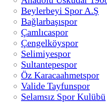
Beylerbeyi Spor A.Ş
Bağlarbaşıspor
Çamlıcaspor
Çengelköyspor
Selimiyespor
Sultantepespor
Öz Karacaahmetspor
Valide Tayfunspor
Selamsız Spor Kulübü