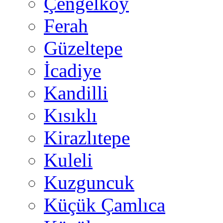
Çengelköy
Ferah
Güzeltepe
İcadiye
Kandilli
Kısıklı
Kirazlıtepe
Kuleli
Kuzguncuk
Küçük Çamlıca