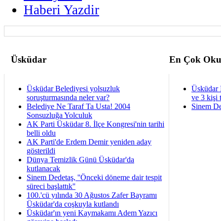
Haberi Yazdir
Üsküdar
En Çok Oku
Üsküdar Belediyesi yolsuzluk
Üsküdar 
soruşturmasında neler var?
ve 3 kişi 
Belediye Ne Taraf Ta Usta! 2004
Sinem De
Sonsuzluğa Yolculuk
AK Parti Üsküdar 8. İlçe Kongresi'nin tarihi
belli oldu
AK Parti'de Erdem Demir yeniden aday
gösterildi
Dünya Temizlik Günü Üsküdar'da
kutlanacak
Sinem Dedetaş, ''Önceki döneme dair tespit
süreci başlattık''
100.'cü yılında 30 Ağustos Zafer Bayramı
Üsküdar'da coşkuyla kutlandı
Üsküdar'ın yeni Kaymakamı Adem Yazıcı