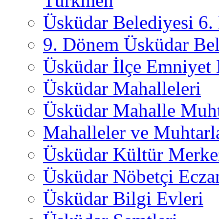
Türkmen
Üsküdar Belediyesi 6
9. Dönem Üsküdar Bel
Üsküdar İlçe Emniyet
Üsküdar Mahalleleri
Üsküdar Mahalle Muht
Mahalleler ve Muhtarl
Üsküdar Kültür Merkez
Üsküdar Nöbetçi Ecza
Üsküdar Bilgi Evleri