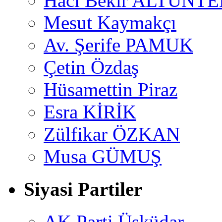
Hacı Bekir ALTUNTE
Mesut Kaymakçı
Av. Şerife PAMUK
Çetin Özdaş
Hüsamettin Piraz
Esra KİRİK
Zülfikar ÖZKAN
Musa GÜMUŞ
Siyasi Partiler
AK Parti Üsküdar