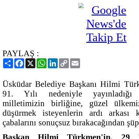
PAYLAŞ :
Paylaş
Facebook
X
WhatsApp
LinkedIn
Copy
Email
Link
Üsküdar Belediye Başkanı Hilmi Tür
91. Yılı nedeniyle yayınladığı 
milletimizin birliğine, güzel ülkemi
düşürmek isteyenlerin ardı arkası 
çabalarını sonuçsuz bırakacağından şüph
Başkan Hilmi Türkmen'in, 29 