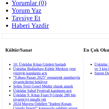
Yorumlar (0)
Yorum Yaz
Tavsiye Et
Haberi Yazdir
Kültür/Sanat
En Çok Oku
10. Üsküdar Kitap Günleri başladı
Üsküdar 
Üsküdar Bağlarbaşı Kültür Merkezi yeni
ve 3 kişi 
yüzüyle kapılarını açtı
Sinem De
''Yılbaşı Pazarı 2025'' rengarenk stantlarıyla
ziyaretçilerini bekliyor
Selim Terzi Genel Müdür olarak atandı
Üsküdar Sahaf Festivali kapılarını açtı
Üsküdar 9. Kitap Fuarı 9 Günde 280 bin
ziyaretçiyi misafir etti
2024 Mavera Ödülleri ''İradeni Kuşan,
Umudu Yeşert!'' konusuyla sahibini arıyor