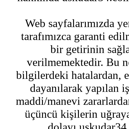
Web sayfalarımızda yer
tarafımızca garanti edil
bir getirinin sağ
verilmemektedir. Bu n
bilgilerdeki hatalardan, 
dayanılarak yapılan i
maddi/manevi zararlardan
üçüncü kişilerin uğraya
dolayı uskudar34