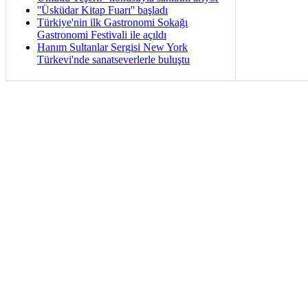
''Üsküdar Kitap Fuarı'' başladı
Türkiye'nin ilk Gastronomi Sokağı
Gastronomi Festivali ile açıldı
Hanım Sultanlar Sergisi New York
Türkevi'nde sanatseverlerle buluştu