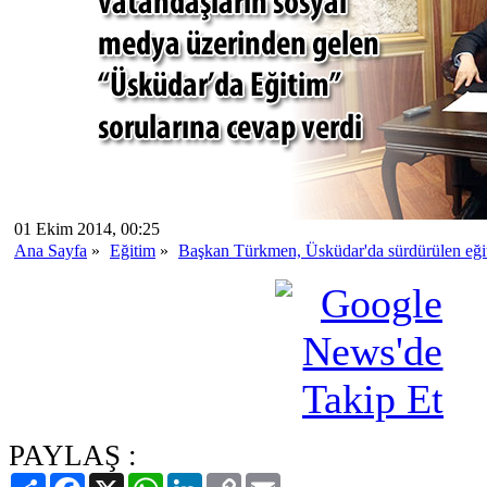
01 Ekim 2014, 00:25
Ana Sayfa
»
Eğitim
»
Başkan Türkmen, Üsküdar'da sürdürülen eğiti
PAYLAŞ :
Paylaş
Facebook
X
WhatsApp
LinkedIn
Copy
Email