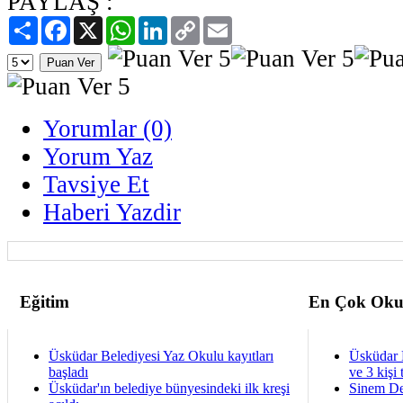
PAYLAŞ :
Paylaş
Facebook
X
WhatsApp
LinkedIn
Copy
Email
Link
Yorumlar (0)
Yorum Yaz
Tavsiye Et
Haberi Yazdir
Eğitim
En Çok Oku
Üsküdar Belediyesi Yaz Okulu kayıtları
Üsküdar 
başladı
ve 3 kişi 
Üsküdar'ın belediye bünyesindeki ilk kreşi
Sinem De