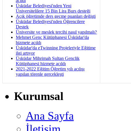
açıldı
Üsküdar Belediyesi'nden Yeni
Üniversitelilere 15 Bin Lira Burs desteği
Açık öğretimde ders geçme puanları değişti
Üsküdar Belediyesi'nden Öğrencilere
Destek
Üniversite ve meslek tercihi nasıl yapılmalı?
Mehmet Genç Kütüphanesi Üsküdar'da
hizmete açıldı
Üsküdar'da eTwinning Projeleriyle Eğitime
ilgi artıyor
Üsküdar Mihrimah Sultan Gençlik
Kütüphanesi hizmete açıldı
2021-2022 Eğitim Öğretim yılı açılışı
yapılan törenle gerçekleşti
Kurumsal
Ana Sayfa
İletişim