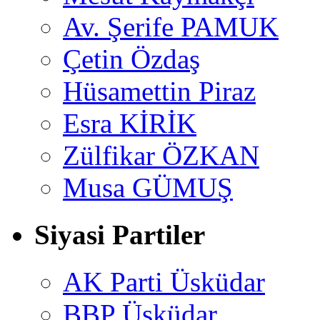
Av. Şerife PAMUK
Çetin Özdaş
Hüsamettin Piraz
Esra KİRİK
Zülfikar ÖZKAN
Musa GÜMUŞ
Siyasi Partiler
AK Parti Üsküdar
BBP Üsküdar