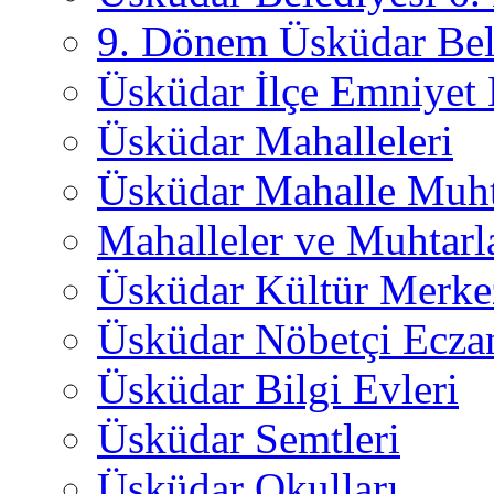
9. Dönem Üsküdar Bel
Üsküdar İlçe Emniyet
Üsküdar Mahalleleri
Üsküdar Mahalle Muht
Mahalleler ve Muhtarl
Üsküdar Kültür Merkez
Üsküdar Nöbetçi Ecza
Üsküdar Bilgi Evleri
Üsküdar Semtleri
Üsküdar Okulları