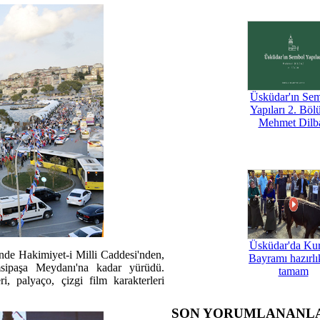
Üsküdar'ın Se
Yapıları 2. Böl
Mehmet Dilb
Üsküdar'da Ku
nde Hakimiyet-i Milli Caddesi'nden,
Bayramı hazırlık
emsipaşa Meydanı'na kadar yürüdü.
tamam
ri, palyaço, çizgi film karakterleri
SON YORUMLANANL