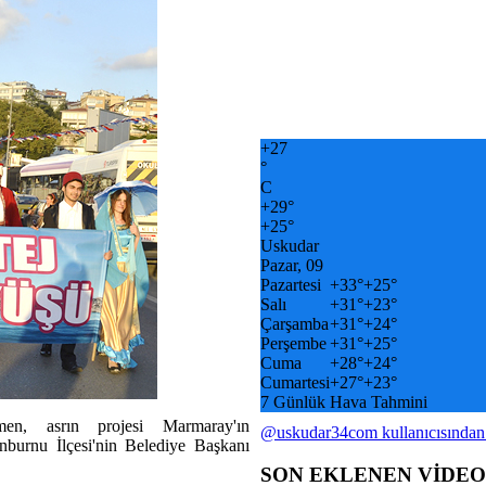
+
27
°
C
+
29°
+
25°
Uskudar
Pazar, 09
Pazartesi
+
33°
+
25°
Salı
+
31°
+
23°
Çarşamba
+
31°
+
24°
Perşembe
+
31°
+
25°
Cuma
+
28°
+
24°
Cumartesi
+
27°
+
23°
7 Günlük Hava Tahmini
en, asrın projesi Marmaray'ın
@uskudar34com kullanıcısından
burnu İlçesi'nin Belediye Başkanı
SON EKLENEN VİDE