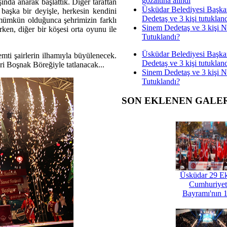
gözaltına alındı
nda anarak başlattık. Diğer taraftan
Üsküdar Belediyesi Başka
 başka bir deyişle, herkesin kendini
Dedetaş ve 3 kişi tutuklan
 mümkün olduğunca şehrimizin farklı
Sinem Dedetaş ve 3 kişi 
ırken, diğer bir köşesi orta oyunu ile
Tutuklandı?
Üsküdar Belediyesi Başka
semti şairlerin ilhamıyla büyülenecek.
Dedetaş ve 3 kişi tutuklan
eri Boşnak Böreğiyle tatlanacak...
Sinem Dedetaş ve 3 kişi 
Tutuklandı?
SON EKLENEN GALE
Üsküdar 29 E
Cumhuriyet
Bayramı'nın 1