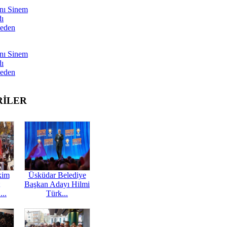
nı Sinem
dı
Neden
nı Sinem
dı
Neden
RİLER
kim
Üsküdar Belediye
Başkan Adayı Hilmi
...
Türk...