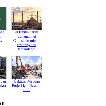
mbol
400 yıllık tarihi
üm -
Sultanahmet
az
Camisi'nin minare
restorasyonu
tamamlandı
rban
Üsküdar Meydan
ları
Projesi için ilk adım
atıldı
AR