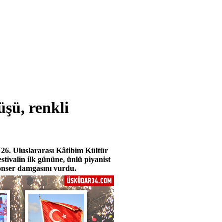
şü, renkli
 26. Uluslararası Kâtibim Kültür
stivalin ilk gününe, ünlü piyanist
onser damgasını vurdu.