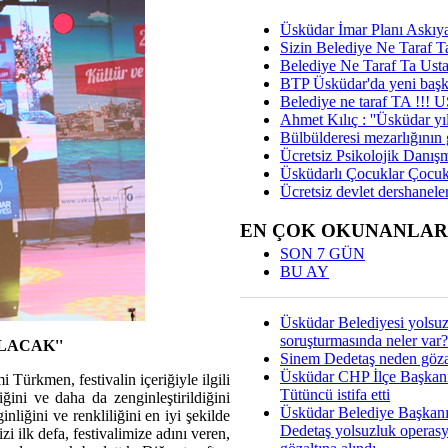
Üsküdar İmar Planı Askıya
Sizin Belediye Ne Taraf Ta
Belediye Ne Taraf Ta Ust
BTP Üsküdar'da yeni başka
Belediye ne taraf TA !!!
Ahmet Kılıç : ''Üsküdar yıl
Bülbülderesi mezarlığının gi
Ücretsiz Psikolojik Danış
Üsküdarlı Çocuklar Çocuk
Ücretsiz devlet dershaneler
EN ÇOK OKUNANLAR
SON 7 GÜN
BU AY
Üsküdar Belediyesi yolsu
soruşturmasında neler var?
LACAK''
Sinem Dedetaş neden gözal
Üsküdar CHP İlçe Başkan
ürkmen, festivalin içeriğiyle ilgili
Tütüncü istifa etti
iğini ve daha da zenginleştirildiğini
Üsküdar Belediye Başkan
nliğini ve renkliliğini en iyi şekilde
Dedetaş yolsuzluk operas
zi ilk defa, festivalimize adını veren,