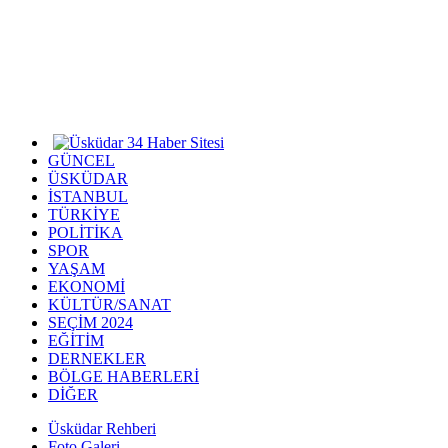
GÜNCEL
ÜSKÜDAR
İSTANBUL
TÜRKİYE
POLİTİKA
SPOR
YAŞAM
EKONOMİ
KÜLTÜR/SANAT
SEÇİM 2024
EĞİTİM
DERNEKLER
BÖLGE HABERLERİ
DİĞER
Üsküdar Rehberi
Foto Galeri