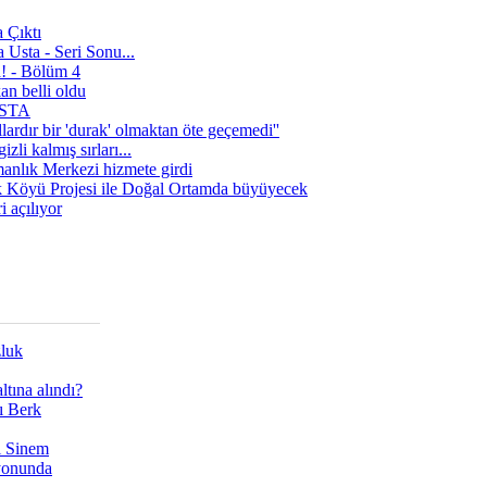
 Çıktı
 Usta - Seri Sonu...
a! - Bölüm 4
n belli oldu
 USTA
lardır bir 'durak' olmaktan öte geçemedi''
zli kalmış sırları...
manlık Merkezi hizmete girdi
 Köyü Projesi ile Doğal Ortamda büyüyecek
i açılıyor
zluk
tına alındı?
ı Berk
ı Sinem
yonunda