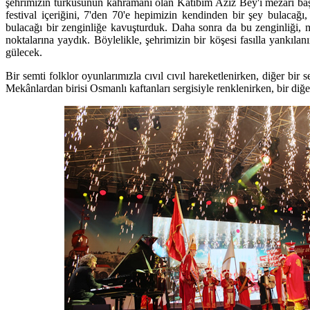
şehrimizin türküsünün kahramanı olan Kâtibim Aziz Bey'i mezarı başı
festival içeriğini, 7'den 70'e hepimizin kendinden bir şey bulacağı,
bulacağı bir zenginliğe kavuşturduk. Daha sonra da bu zenginliği,
noktalarına yaydık. Böylelikle, şehrimizin bir köşesi fasılla yankılan
gülecek.
Bir semti folklor oyunlarımızla cıvıl cıvıl hareketlenirken, diğer bir 
Mekânlardan birisi Osmanlı kaftanları sergisiyle renklenirken, bir diğ