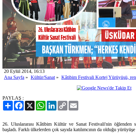
20 Eylül 2014, 16:13
Ana Sayfa
»
Kültür/Sanat
»
Kâtibim Festivali Kortej Yürüyüşü, ren
PAYLAŞ :
Paylaş
Facebook
X
WhatsApp
LinkedIn
Copy
Email
Link
26. Uluslararası Kâtibim Kültür ve Sanat Festivali'nin öğlenden 
başladı. Farklı ülkelerden çok sayıda katılımcının da olduğu yürüyüşe b