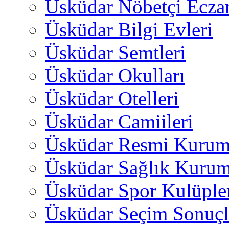
Üsküdar Nöbetçi Ecza
Üsküdar Bilgi Evleri
Üsküdar Semtleri
Üsküdar Okulları
Üsküdar Otelleri
Üsküdar Camiileri
Üsküdar Resmi Kurum
Üsküdar Sağlık Kurum
Üsküdar Spor Kulüple
Üsküdar Seçim Sonuçl