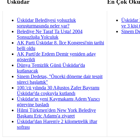
Üsküdar
En Çok Oku
Üsküdar Belediyesi yolsuzluk
Üsküdar 
soruşturmasında neler var?
ve 3 kişi 
Belediye Ne Taraf Ta Usta! 2004
Sinem De
Sonsuzluğa Yolculuk
AK Parti Üsküdar 8. İlçe Kongresi'nin tarihi
belli oldu
AK Parti'de Erdem Demir yeniden aday
gösterildi
Dünya Temizlik Günü Üsküdar'da
kutlanacak
Sinem Dedetaş, ''Önceki döneme dair tespit
süreci başlattık''
100.'cü yılında 30 Ağustos Zafer Bayramı
Üsküdar'da coşkuyla kutlandı
Üsküdar'ın yeni Kaymakamı Adem Yazıcı
görevine başladı
Hilmi Türkmen'den New York Belediye
Başkanı Eric Adams'a ziyaret
Üsküdar'dan Harem'e 2 kilometrelik iftar
sofrası