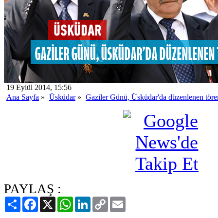
19 Eylül 2014, 15:56
Ana Sayfa
»
Üsküdar
»
Gaziler Günü, Üsküdar'da düzenlenen tören
PAYLAŞ :
Paylaş
Facebook
X
WhatsApp
LinkedIn
Copy
Email
Link