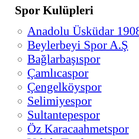
Spor Kulüpleri
Anadolu Üsküdar 190
Beylerbeyi Spor A.Ş
Bağlarbaşıspor
Çamlıcaspor
Çengelköyspor
Selimiyespor
Sultantepespor
Öz Karacaahmetspor