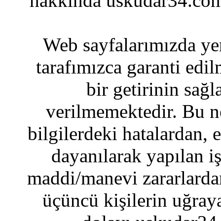
hakkında uskudar34.com
Web sayfalarımızda yer
tarafımızca garanti edil
bir getirinin sağ
verilmemektedir. Bu n
bilgilerdeki hatalardan, 
dayanılarak yapılan i
maddi/manevi zararlardan
üçüncü kişilerin uğraya