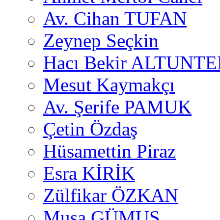
Av. Cihan TUFAN
Zeynep Seçkin
Hacı Bekir ALTUNTE
Mesut Kaymakçı
Av. Şerife PAMUK
Çetin Özdaş
Hüsamettin Piraz
Esra KİRİK
Zülfikar ÖZKAN
Musa GÜMUŞ