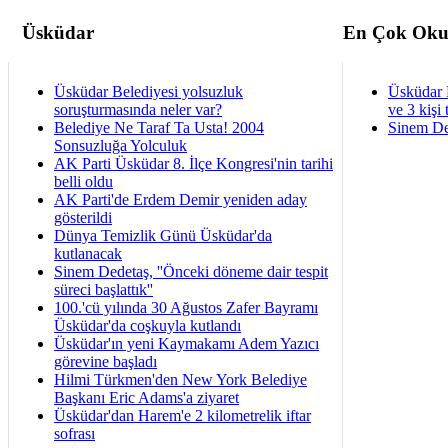
Üsküdar
En Çok Oku
Üsküdar Belediyesi yolsuzluk
Üsküdar 
soruşturmasında neler var?
ve 3 kişi 
Belediye Ne Taraf Ta Usta! 2004
Sinem De
Sonsuzluğa Yolculuk
AK Parti Üsküdar 8. İlçe Kongresi'nin tarihi
belli oldu
AK Parti'de Erdem Demir yeniden aday
gösterildi
Dünya Temizlik Günü Üsküdar'da
kutlanacak
Sinem Dedetaş, ''Önceki döneme dair tespit
süreci başlattık''
100.'cü yılında 30 Ağustos Zafer Bayramı
Üsküdar'da coşkuyla kutlandı
Üsküdar'ın yeni Kaymakamı Adem Yazıcı
görevine başladı
Hilmi Türkmen'den New York Belediye
Başkanı Eric Adams'a ziyaret
Üsküdar'dan Harem'e 2 kilometrelik iftar
sofrası