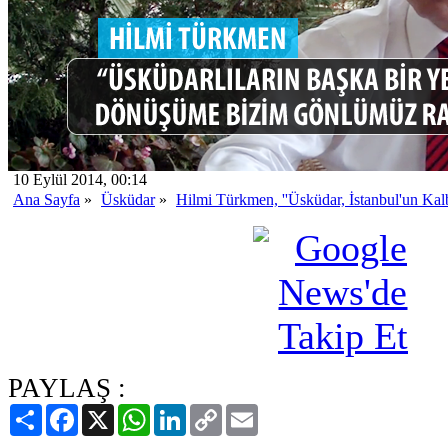
10 Eylül 2014, 00:14
Ana Sayfa
»
Üsküdar
»
Hilmi Türkmen, ''Üsküdar, İstanbul'un Kalb
PAYLAŞ :
Paylaş
Facebook
X
WhatsApp
LinkedIn
Copy
Email
Link