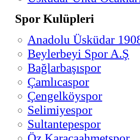
Spor Kulüpleri
Anadolu Üsküdar 190
Beylerbeyi Spor A.Ş
Bağlarbaşıspor
Çamlıcaspor
Çengelköyspor
Selimiyespor
Sultantepespor
Öz Karacaahmetspor