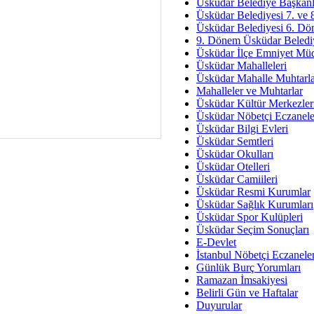
Av. Ş
Üsküdar Belediye Başkanl
Üsküdar Belediyesi 7. ve
İmar Sorunlarının Genel Ç
Üsküdar Belediyesi 6. Dö
9. Dönem Üsküdar Belediy
Çet
Üsküdar İlçe Emniyet Mü
Arakan Ner
Üsküdar Mahalleleri
Üsküdar Mahalle Muhtarla
Hüsam
Mahalleler ve Muhtarlar
Bayramın Mü
Üsküdar Kültür Merkezler
Üsküdar Nöbetçi Eczanele
Es
Üsküdar Bilgi Evleri
Ruhsal Yön
Üsküdar Semtleri
Üsküdar Okulları
Zülf
Üsküdar Otelleri
Üsküdar Kar
Üsküdar Camiileri
Üsküdar Resmi Kurumlar
Mus
Üsküdar Sağlık Kurumları
Üsküdar Spor Kulüpleri
Üsküdar Seçim Sonuçları
E-Devlet
İstanbul Nöbetçi Eczanele
Günlük Burç Yorumları
Ramazan İmsakiyesi
Belirli Gün ve Haftalar
Duyurular