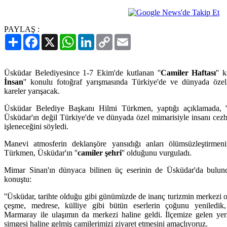
PAYLAŞ :
Paylaş
Facebook
X
WhatsApp
LinkedIn
Copy
Email
Link
Üsküdar Belediyesince 1-7 Ekim'de kutlanan ''
Camiler Haftası
'' 
İnsan
'' konulu fotoğraf yarışmasında Türkiye'de ve dünyada öze
kareler yarışacak.
Üsküdar Belediye Başkanı Hilmi Türkmen, yaptığı açıklamada, ''
Üsküdar'ın değil Türkiye'de ve dünyada özel mimarisiyle insanı cez
işleneceğini söyledi.
Manevi atmosferin deklanşöre yansıdığı anları ölümsüzleştirme
Türkmen, Üsküdar'ın ''
camiler şehri
'' olduğunu vurguladı.
Mimar Sinan'ın dünyaca bilinen üç eserinin de Üsküdar'da bulu
konuştu:
''Üsküdar, tarihte olduğu gibi günümüzde de inanç turizmin merkezi o
çeşme, medrese, külliye gibi bütün eserlerin çoğunu yeniledik,
Marmaray ile ulaşımın da merkezi haline geldi. İlçemize gelen yerl
simgesi haline gelmiş camilerimizi ziyaret etmesini amaçlıyoruz.