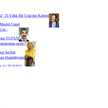
Biz buyuz...
 SOYSEVİNÇ
a” 35 Yıllık Bir Usta'nın Kalemi
Mertol Canel
Göç ;
ihan TUFAN
tioksidan nedir?
ep Seçkin
an Hainliğiymiş
kir ALTUNTEL
adde Bağımlılığı
t Kaymakçı
 Bir Süre De Olsa Burdayız
aş ŞENEL
ti Kalmadı Üstadım!
ı