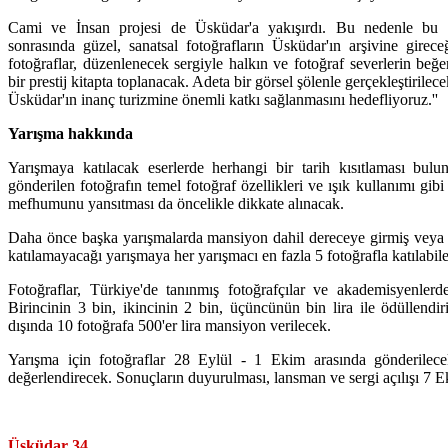
Cami ve İnsan projesi de Üsküdar'a yakışırdı. Bu nedenle bu 
sonrasında güzel, sanatsal fotoğrafların Üsküdar'ın arşivine girec
fotoğraflar, düzenlenecek sergiyle halkın ve fotoğraf severlerin beğe
bir prestij kitapta toplanacak. Adeta bir görsel şölenle gerçekleştirilec
Üsküdar'ın inanç turizmine önemli katkı sağlanmasını hedefliyoruz.''
Yarışma hakkında
Yarışmaya katılacak eserlerde herhangi bir tarih kısıtlaması bulu
gönderilen fotoğrafın temel fotoğraf özellikleri ve ışık kullanımı gibi
mefhumunu yansıtması da öncelikle dikkate alınacak.
Daha önce başka yarışmalarda mansiyon dahil dereceye girmiş veya ti
katılamayacağı yarışmaya her yarışmacı en fazla 5 fotoğrafla katılabil
Fotoğraflar, Türkiye'de tanınmış fotoğrafçılar ve akademisyenlerde
Birincinin 3 bin, ikincinin 2 bin, üçüncünün bin lira ile ödüllendir
dışında 10 fotoğrafa 500'er lira mansiyon verilecek.
Yarışma için fotoğraflar 28 Eylül - 1 Ekim arasında gönderilece
değerlendirecek. Sonuçların duyurulması, lansman ve sergi açılışı 7 E
Üsküdar 34