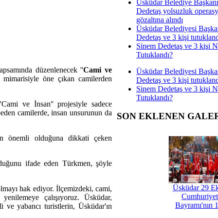
Üsküdar Belediye Başkan
Dedetaş yolsuzluk operas
gözaltına alındı
Üsküdar Belediyesi Başka
Dedetaş ve 3 kişi tutuklan
Sinem Dedetaş ve 3 kişi 
Tutuklandı?
kapsamında düzenlenecek ''
Cami ve
Üsküdar Belediyesi Başka
l mimarisiyle öne çıkan camilerden
Dedetaş ve 3 kişi tutuklan
Sinem Dedetaş ve 3 kişi 
Tutuklandı?
Cami ve İnsan'' projesiyle sadece
beden camilerde, insan unsurunun da
SON EKLENEN GALE
nin önemli olduğuna dikkati çeken
nduğunu ifade eden Türkmen, şöyle
Üsküdar 29 E
lmayı hak ediyor. İlçemizdeki, cami,
Cumhuriyet
 yenilemeye çalışıyoruz. Üsküdar,
Bayramı'nın 1
i ve yabancı turistlerin, Üsküdar'ın