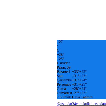
+
27
°
C
+
28°
+
25°
Uskudar
Pazar, 09
Pazartesi
+
33°
+
25°
Salı
+
31°
+
23°
Çarşamba
+
31°
+
24°
Perşembe
+
31°
+
25°
Cuma
+
28°
+
24°
Cumartesi
+
27°
+
23°
7 Günlük Hava Tahmini
@uskudar34com kullanıcısından