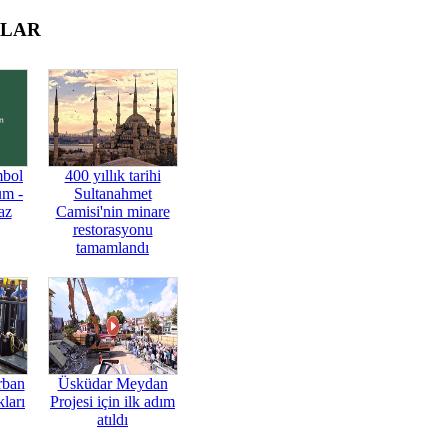
OLAR
mbol
400 yıllık tarihi
üm -
Sultanahmet
az
Camisi'nin minare
restorasyonu
tamamlandı
rban
Üsküdar Meydan
ları
Projesi için ilk adım
atıldı