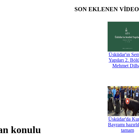
SON EKLENEN VİDE
Üsküdar'ın Se
Yapıları 2. Böl
Mehmet Dilb
Üsküdar'da Ku
Bayramı hazırlık
an konulu
tamam