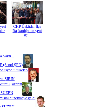
yesi
CHP Üsküdar İlçe
mler
Başkanlığı'nın yeni
ilç...
a Vakti...
 (Şenol ŞEN)
oalisyonlu ülkeler?
ent ŞİRİN
Müftü Çözer!!!
i SÜZEN
misini düzeltmeye geldi
a SÜZEN