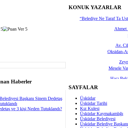
İşte 
KONUK YAZARLAR
Yalçın
“Belediye Ne Taraf Ta Ust
Ahmet 
Av. C
Oksidan-An
Zeyn
Mesele Vat
Hacı Be
nan Haberler
Okullarda M
SAYFALAR
Mesu
Üsküdar
Belediyesi Başkanı Sinem Dedetaş
Dünya Fani, Ama Kısa
Üsküdar Tarihi
tutuklandı
Kız Kulesi
detaş ve 3 kişi Neden Tutuklandı?
Sav
Üsküdar Kaymakamlığı
Hukukun Adale
Üsküdar Belediyesi
Üsküdar Belediye Başkan