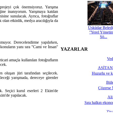
projeyi çok önemsiyoruz. Yarışma
eğine inanıyorum. Yarışmaya katılan
nisine sunulacak. Ayrıca, fotoğraflar
ek olan etkinlik, medya aracılığıyla da
Üsküdar Beledi
''Yerel Yöneti
Şö...
nmuyor. Derecelendirme yapılırken,
 konuların yanı sıra ''Cami ve İnsan''
YAZARLAR
Ved
cari amaçla kullanılan fotoğrafların
ecek.
ASİTANE
n oluşan jüri tarafından seçilecek.
Huzurlu ve k
ileceği yarışmada, dereceye girenler
Bül
Çözerse 
k. Seçici kurul eserleri 2 Ekim'de
kim'de yapılacak.
Al
Sıra halkın ekono
Ziy