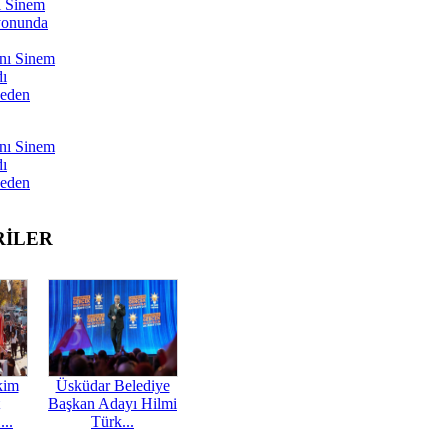
ı Sinem
yonunda
nı Sinem
dı
Neden
nı Sinem
dı
Neden
RİLER
kim
Üsküdar Belediye
Başkan Adayı Hilmi
...
Türk...