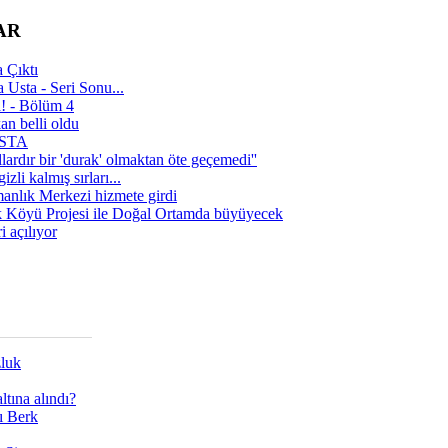
AR
 Çıktı
 Usta - Seri Sonu...
a! - Bölüm 4
n belli oldu
 USTA
lardır bir 'durak' olmaktan öte geçemedi''
zli kalmış sırları...
manlık Merkezi hizmete girdi
 Köyü Projesi ile Doğal Ortamda büyüyecek
i açılıyor
zluk
tına alındı?
ı Berk