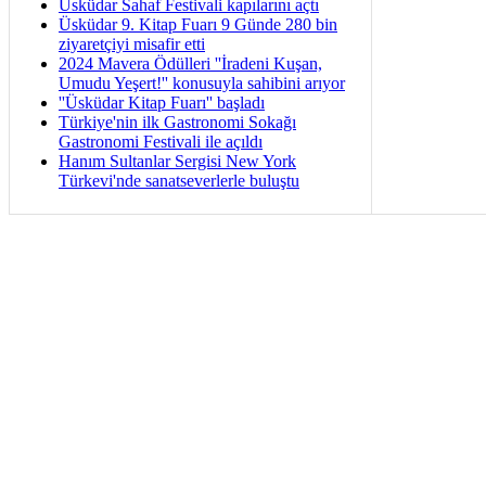
Üsküdar Sahaf Festivali kapılarını açtı
Üsküdar 9. Kitap Fuarı 9 Günde 280 bin
ziyaretçiyi misafir etti
2024 Mavera Ödülleri ''İradeni Kuşan,
Umudu Yeşert!'' konusuyla sahibini arıyor
''Üsküdar Kitap Fuarı'' başladı
Türkiye'nin ilk Gastronomi Sokağı
Gastronomi Festivali ile açıldı
Hanım Sultanlar Sergisi New York
Türkevi'nde sanatseverlerle buluştu