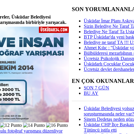
SON YORUMLANANL
reler, Üsküdar Belediyesi
Üsküdar İmar Planı Askıya
arışmasında birbiriyle yarışacak.
Sizin Belediye Ne Taraf Ta
Belediye Ne Taraf Ta Ust
BTP Üsküdar'da yeni başka
Belediye ne taraf TA !!!
Ahmet Kılıç : ''Üsküdar yıl
Bülbülderesi mezarlığının gi
Ücretsiz Psikolojik Danış
Üsküdarlı Çocuklar Çocuk
Ücretsiz devlet dershaneler
EN ÇOK OKUNANLAR
SON 7 GÜN
BU AY
Üsküdar Belediyesi yolsu
soruşturmasında neler var?
Sinem Dedetaş neden gözal
Üsküdar CHP İlçe Başkan
Tütüncü istifa etti
lu fotoğraf yarışması düzenliyor