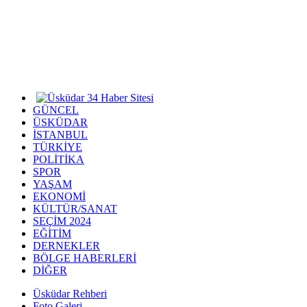
GÜNCEL
ÜSKÜDAR
İSTANBUL
TÜRKİYE
POLİTİKA
SPOR
YAŞAM
EKONOMİ
KÜLTÜR/SANAT
SEÇİM 2024
EĞİTİM
DERNEKLER
BÖLGE HABERLERİ
DİĞER
Üsküdar Rehberi
Foto Galeri