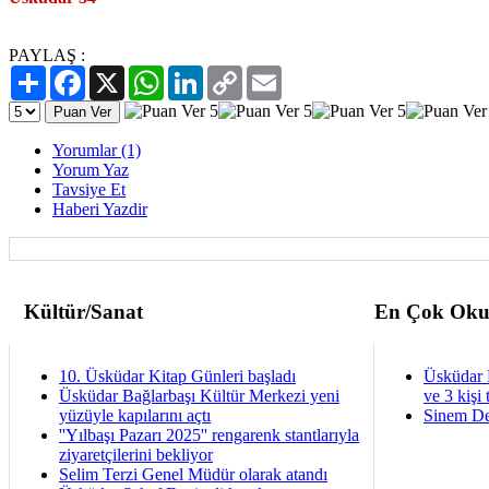
PAYLAŞ :
Paylaş
Facebook
X
WhatsApp
LinkedIn
Copy
Email
Link
Yorumlar (1)
Yorum Yaz
Tavsiye Et
Haberi Yazdir
Kültür/Sanat
En Çok Oku
10. Üsküdar Kitap Günleri başladı
Üsküdar 
Üsküdar Bağlarbaşı Kültür Merkezi yeni
ve 3 kişi 
yüzüyle kapılarını açtı
Sinem De
''Yılbaşı Pazarı 2025'' rengarenk stantlarıyla
ziyaretçilerini bekliyor
Selim Terzi Genel Müdür olarak atandı