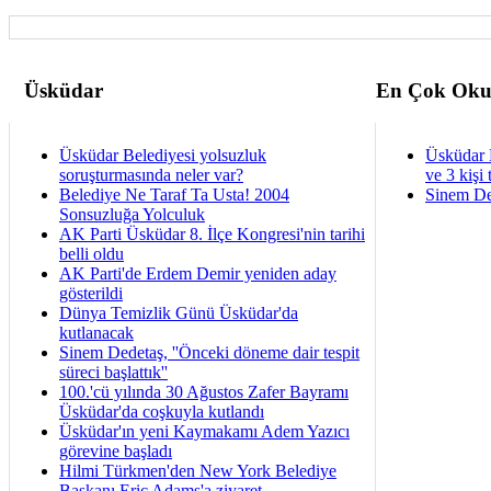
Üsküdar
En Çok Oku
Üsküdar Belediyesi yolsuzluk
Üsküdar 
soruşturmasında neler var?
ve 3 kişi 
Belediye Ne Taraf Ta Usta! 2004
Sinem De
Sonsuzluğa Yolculuk
AK Parti Üsküdar 8. İlçe Kongresi'nin tarihi
belli oldu
AK Parti'de Erdem Demir yeniden aday
gösterildi
Dünya Temizlik Günü Üsküdar'da
kutlanacak
Sinem Dedetaş, ''Önceki döneme dair tespit
süreci başlattık''
100.'cü yılında 30 Ağustos Zafer Bayramı
Üsküdar'da coşkuyla kutlandı
Üsküdar'ın yeni Kaymakamı Adem Yazıcı
görevine başladı
Hilmi Türkmen'den New York Belediye
Başkanı Eric Adams'a ziyaret