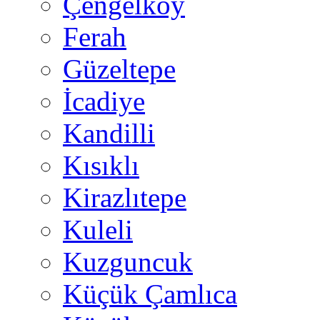
Çengelköy
Ferah
Güzeltepe
İcadiye
Kandilli
Kısıklı
Kirazlıtepe
Kuleli
Kuzguncuk
Küçük Çamlıca