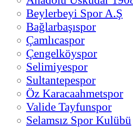
Beylerbeyi Spor A.Ş
Bağlarbaşıspor
Çamlıcaspor
Çengelköyspor
Selimiyespor
Sultantepespor
Öz Karacaahmetspor
Valide Tayfunspor
Selamsız Spor Kulübü