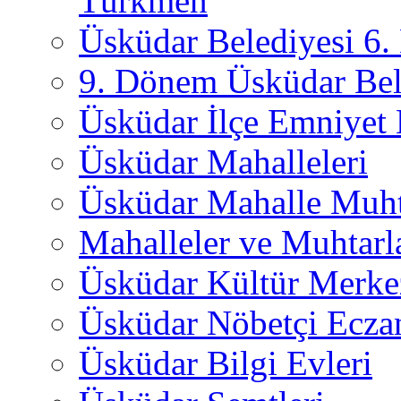
Türkmen
Üsküdar Belediyesi 6
9. Dönem Üsküdar Bel
Üsküdar İlçe Emniyet
Üsküdar Mahalleleri
Üsküdar Mahalle Muht
Mahalleler ve Muhtarl
Üsküdar Kültür Merkez
Üsküdar Nöbetçi Ecza
Üsküdar Bilgi Evleri