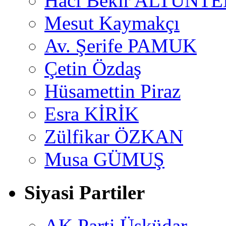
Hacı Bekir ALTUNTE
Mesut Kaymakçı
Av. Şerife PAMUK
Çetin Özdaş
Hüsamettin Piraz
Esra KİRİK
Zülfikar ÖZKAN
Musa GÜMUŞ
Siyasi Partiler
AK Parti Üsküdar