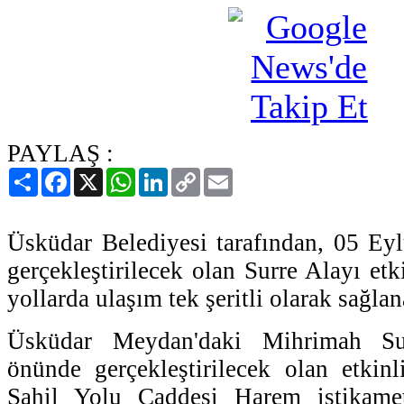
PAYLAŞ :
Paylaş
Facebook
X
WhatsApp
LinkedIn
Copy
Email
Link
Üsküdar Belediyesi tarafından, 05 E
gerçekleştirilecek olan Surre Alayı etk
yollarda ulaşım tek şeritli olarak sağla
Üsküdar Meydan'daki Mihrimah Su
önünde gerçekleştirilecek olan etkin
Sahil Yolu Caddesi Harem istikamet