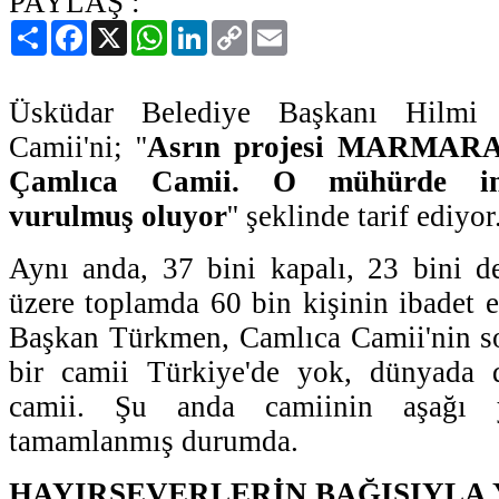
PAYLAŞ :
Paylaş
Facebook
X
WhatsApp
LinkedIn
Copy
Email
Link
Üsküdar Belediye Başkanı Hilmi
Camii'ni; ''
Asrın projesi MARMARA
Çamlıca Camii. O mühürde inş
vurulmuş oluyor
'' şeklinde tarif ediyor
Aynı anda, 37 bini kapalı, 23 bini d
üzere toplamda 60 bin kişinin ibadet e
Başkan Türkmen, Camlıca Camii'nin s
bir camii Türkiye'de yok, dünyada 
camii. Şu anda camiinin aşağı 
tamamlanmış durumda.
HAYIRSEVERLERİN BAĞIŞIYLA 