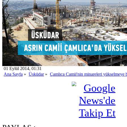
01 Eylül 2014, 01:31
Ana Sayfa
»
Üsküdar
»
Çamlıca Camii'nin minareleri yükselmeye b