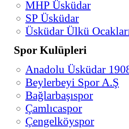
MHP Üsküdar
SP Üsküdar
Üsküdar Ülkü Ocaklar
Spor Kulüpleri
Anadolu Üsküdar 190
Beylerbeyi Spor A.Ş
Bağlarbaşıspor
Çamlıcaspor
Çengelköyspor