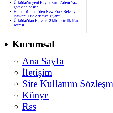
Üsküdar'ın yeni Kaymakamı Adem Yazıcı
görevine başladı
Hilmi Türkmen'den New York Belediye
Başkanı Eric Adams'a ziyaret
Üsküdar'dan Harem'e 2 kilometrelik iftar
sofrası
Kurumsal
Ana Sayfa
İletişim
Site Kullanım Sözleşm
Künye
Rss