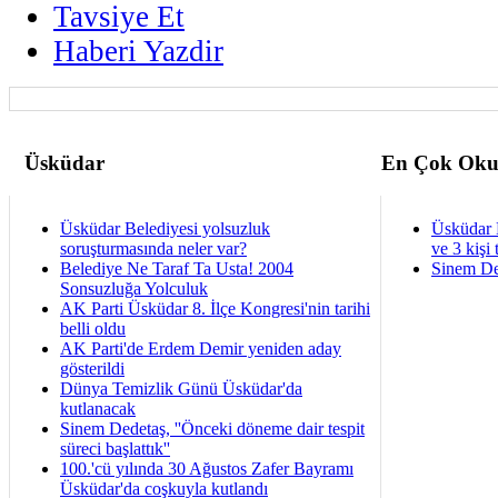
Tavsiye Et
Haberi Yazdir
Üsküdar
En Çok Oku
Üsküdar Belediyesi yolsuzluk
Üsküdar 
soruşturmasında neler var?
ve 3 kişi 
Belediye Ne Taraf Ta Usta! 2004
Sinem De
Sonsuzluğa Yolculuk
AK Parti Üsküdar 8. İlçe Kongresi'nin tarihi
belli oldu
AK Parti'de Erdem Demir yeniden aday
gösterildi
Dünya Temizlik Günü Üsküdar'da
kutlanacak
Sinem Dedetaş, ''Önceki döneme dair tespit
süreci başlattık''
100.'cü yılında 30 Ağustos Zafer Bayramı
Üsküdar'da coşkuyla kutlandı