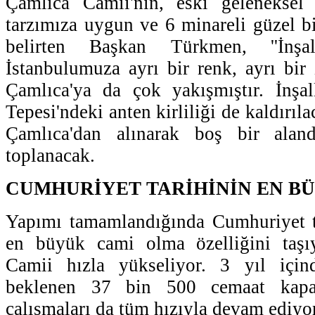
Çamlıca Camii'nin, eski geleneksel
tarzımıza uygun ve 6 minareli güzel bi
belirten Başkan Türkmen, ''İnşal
İstanbulumuza ayrı bir renk, ayrı bir 
Çamlıca'ya da çok yakışmıştır. İnş
Tepesi'ndeki anten kirliliği de kaldırıl
Çamlıca'dan alınarak boş bir aland
toplanacak.
CUMHURİYET TARİHİNİN EN B
Yapımı tamamlandığında Cumhuriyet ta
en büyük cami olma özelliğini taşı
Camii hızla yükseliyor. 3 yıl için
beklenen 37 bin 500 cemaat kapas
çalışmaları da tüm hızıyla devam ediyor