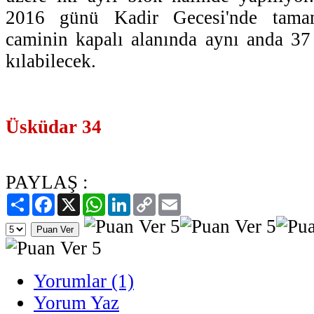
2016 günü Kadir Gecesi'nde tamam
caminin kapalı alanında aynı anda 37
kılabilecek.
Üsküdar 34
PAYLAŞ :
Paylaş
Facebook
X
WhatsApp
LinkedIn
Copy
Email
Link
Yorumlar (1)
Yorum Yaz