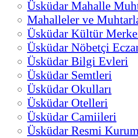
Üsküdar Mahalle Muht
Mahalleler ve Muhtarl
Üsküdar Kültür Merkez
Üsküdar Nöbetçi Ecza
Üsküdar Bilgi Evleri
Üsküdar Semtleri
Üsküdar Okulları
Üsküdar Otelleri
Üsküdar Camiileri
Üsküdar Resmi Kurum