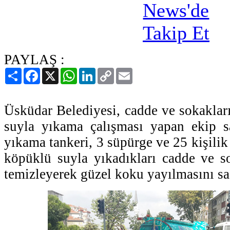
PAYLAŞ :
Paylaş
Facebook
X
WhatsApp
LinkedIn
Copy
Email
Link
Üsküdar Belediyesi, cadde ve sokaklar
suyla yıkama çalışması yapan ekip sa
yıkama tankeri, 3 süpürge ve 25 kişilik 
köpüklü suyla yıkadıkları cadde ve s
temizleyerek güzel koku yayılmasını sağ