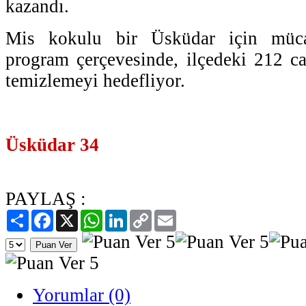
kazandı.
Mis kokulu bir Üsküdar için müca
program çerçevesinde, ilçedeki 212 c
temizlemeyi hedefliyor.
Üsküdar 34
PAYLAŞ :
Paylaş
Facebook
X
WhatsApp
LinkedIn
Copy
Email
Link
Yorumlar (0)