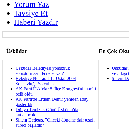
Yorum Yaz
Tavsiye Et
Haberi Yazdir
Üsküdar
En Çok Oku
Üsküdar Belediyesi yolsuzluk
Üsküdar 
soruşturmasında neler var?
ve 3 kişi 
Belediye Ne Taraf Ta Usta! 2004
Sinem De
Sonsuzluğa Yolculuk
AK Parti Üsküdar 8. İlçe Kongresi'nin tarihi
belli oldu
AK Parti'de Erdem Demir yeniden aday
gösterildi
Dünya Temizlik Günü Üsküdar'da
kutlanacak
Sinem Dedetaş, ''Önceki döneme dair tespit
süreci başlattık''