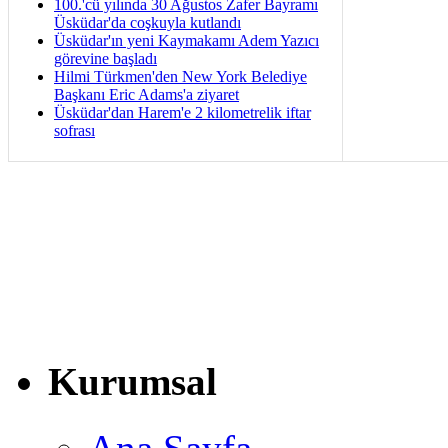
100.'cü yılında 30 Ağustos Zafer Bayramı
Üsküdar'da coşkuyla kutlandı
Üsküdar'ın yeni Kaymakamı Adem Yazıcı
görevine başladı
Hilmi Türkmen'den New York Belediye
Başkanı Eric Adams'a ziyaret
Üsküdar'dan Harem'e 2 kilometrelik iftar
sofrası
Kurumsal