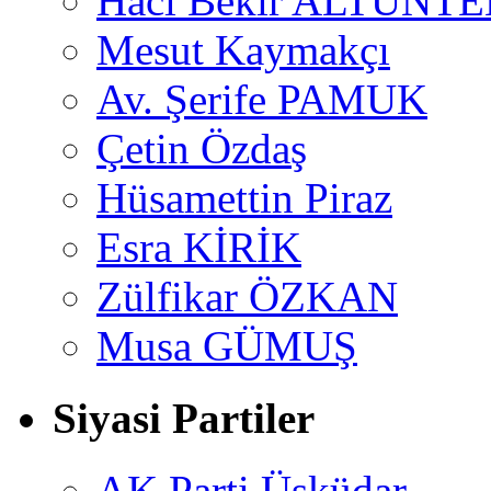
Hacı Bekir ALTUNTE
Mesut Kaymakçı
Av. Şerife PAMUK
Çetin Özdaş
Hüsamettin Piraz
Esra KİRİK
Zülfikar ÖZKAN
Musa GÜMUŞ
Siyasi Partiler
AK Parti Üsküdar