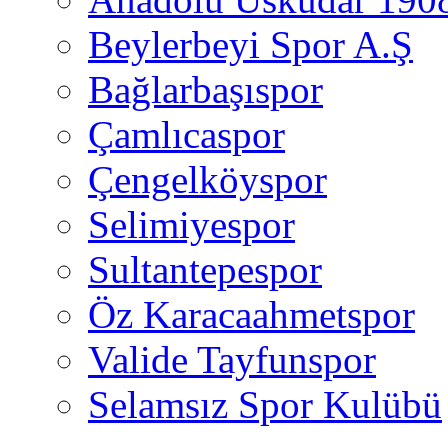
Beylerbeyi Spor A.Ş
Bağlarbaşıspor
Çamlıcaspor
Çengelköyspor
Selimiyespor
Sultantepespor
Öz Karacaahmetspor
Valide Tayfunspor
Selamsız Spor Kulübü