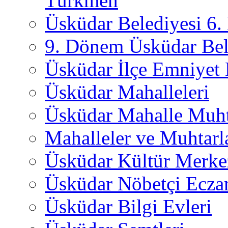
Türkmen
Üsküdar Belediyesi 6
9. Dönem Üsküdar Bel
Üsküdar İlçe Emniyet
Üsküdar Mahalleleri
Üsküdar Mahalle Muht
Mahalleler ve Muhtarl
Üsküdar Kültür Merkez
Üsküdar Nöbetçi Ecza
Üsküdar Bilgi Evleri