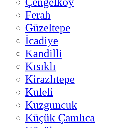
Çengelköy
Ferah
Güzeltepe
İcadiye
Kandilli
Kısıklı
Kirazlıtepe
Kuleli
Kuzguncuk
Küçük Çamlıca