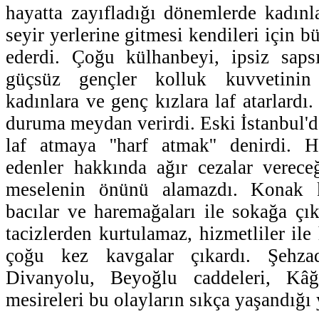
hayatta zayıfladığı dönemlerde kadınl
seyir yerlerine gitmesi kendileri için bü
ederdi. Çoğu külhanbeyi, ipsiz sapsı
güçsüz gençler kolluk kuvvetinin
kadınlara ve genç kızlara laf atarlardı.
duruma meydan verirdi. Eski İstanbul'd
laf atmaya ''harf atmak'' denirdi.
edenler hakkında ağır cezalar vereceğ
meselenin önünü alamazdı. Konak k
bacılar ve haremağaları ile sokağa ç
tacizlerden kurtulamaz, hizmetliler ile 
çoğu kez kavgalar çıkardı. Şehza
Divanyolu, Beyoğlu caddeleri, Kâ
mesireleri bu olayların sıkça yaşandığı 