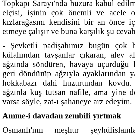
Topkapı Sarayı'nda huzura kabul edil
elçisi, işinin çok önemli ve acele 
kızlarağasını kendisini bir an önce iç
etmeye çalışır ve buna karşılık şu cevabı
- Şevketli padişahımız bugün çok h
külahından tavşanlar çıkaran, alev a
ağzında söndüren, havaya uçurduğu 
geri döndürüp ağzıyla ayaklarından y
hokkabazı dahi huzurundan kovdu. 
ağzınla kuş tutsan nafile, ama yine 
varsa söyle, zat-ı şahaneye arz edeyim.
Amme-i davadan zembili yırtmak
Osmanlı'nın meşhur şeyhülislamlar