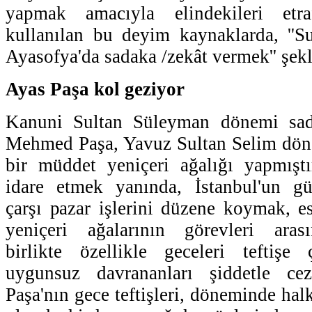
yapmak amacıyla elindekileri etra
kullanılan bu deyim kaynaklarda, ''Su
Ayasofya'da sadaka /zekât vermek'' şek
Ayas Paşa kol geziyor
Kanuni Sultan Süleyman dönemi sad
Mehmed Paşa, Yavuz Sultan Selim dön
bir müddet yeniçeri ağalığı yapmıştı
idare etmek yanında, İstanbul'un gü
çarşı pazar işlerini düzene koymak, es
yeniçeri ağalarının görevleri aras
birlikte özellikle geceleri teftişe 
uygunsuz davrananları şiddetle ceza
Paşa'nın gece teftişleri, döneminde ha