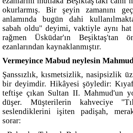
ezanlarını mutlaka Beşiktaş'taki cami 
okurlarmış. Bir şeyin zamanını ge
anlamında bugün dahi kullanılmakta
sabah oldu'' deyimi, vaktiyle aynı hat
rağmen Üsküdar'ın Beşiktaş'tan 
ezanlarından kaynaklanmıştır.
Vermeyince Mabud neylesin Mahmu
Şanssızlık, kısmetsizlik, nasipsizlik ü
bir deyimdir. Hikâyesi şöyledir: Kıyaf
teftişe çıkan Sultan II. Mahmud'un y
düşer. Müşterilerin kahveciye ''T
seslendiklerini işiten padişah, mer
sorar: