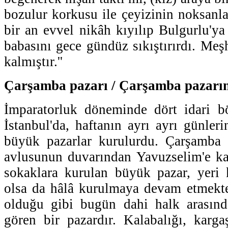
bozulur korkusu ile çeyizinin noksanl
bir an evvel nikâh kıyılıp Bulgurlu'ya
babasını gece gündüz sıkıştırırdı. Meş
kalmıştır.''
Çarşamba pazarı / Çarşamba pazarı
İmparatorluk döneminde dört idari b
İstanbul'da, haftanın ayrı ayrı günleri
büyük pazarlar kurulurdu. Çarşamba 
avlusunun duvarından Yavuzselim'e ka
sokaklara kurulan büyük pazar, yeri 
olsa da hâlâ kurulmaya devam etmekte
olduğu gibi bugün dahi halk arasın
gören bir pazardır. Kalabalığı, karga