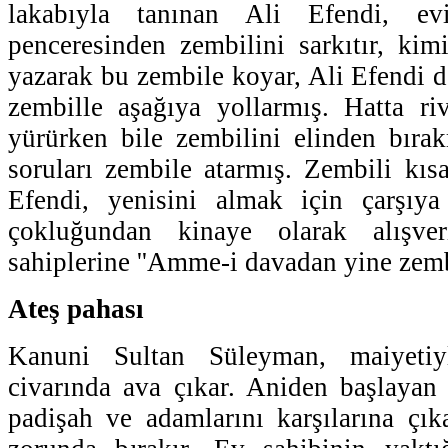
lakabıyla tanınan Ali Efendi, ev
penceresinden zembilini sarkıtır, kim
yazarak bu zembile koyar, Ali Efendi d
zembille aşağıya yollarmış. Hatta ri
yürürken bile zembilini elinden bıra
soruları zembile atarmış. Zembili kıs
Efendi, yenisini almak için çarşıya 
çokluğundan kinaye olarak alışve
sahiplerine ''Amme-i davadan yine zembil
Ateş pahası
Kanuni Sultan Süleyman, maiyetiyl
civarında ava çıkar. Aniden başlayan 
padişah ve adamlarını karşılarına çı