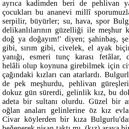
ayrıca kadimden beri de pehlivan ya
çocukları bu ananevi millî sporumuzla
serpilir, büyürler; su, hava, spor Bulg
delikanlılarının güzelliği ile meşhur 
doğ ya doğayım!' diyen; şahinbaş, şe
gibi, sırım gibi, civelek, el ayak biçi
yanığı, esmeri tunç karası fetâlar, d
helâli olup koynuna girebilmek için ci
çağındaki kızları can atarlardı. Bulgu
de pek meşhurdu, pehlivan güreşleri 
dokuz gün sürerdi, gelinlik kız, bu 
adeta bir sultanı olurdu. Güzel bir a
oğlan anaları gelinlerine öz kız evl
Civar köylerden bir kıza Bulgurlu'da
beğenerek nişan taktı mı, (kız) araya bi