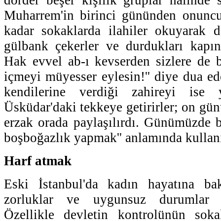
Muharrem'in birinci gününden onunc
kadar sokaklarda ilahiler okuyarak d
gülbank çekerler ve durdukları kapın
Hak evvel ab-ı kevserden sizlere de 
içmeyi müyesser eylesin!'' diye dua ed
kendilerine verdiği zahireyi ise y
Üsküdar'daki tekkeye getirirler; on gü
erzak orada paylaşılırdı. Günümüzde b
boşboğazlık yapmak'' anlamında kullan
Harf atmak
Eski İstanbul'da kadın hayatına ba
zorluklar ve uygunsuz durumlar 
Özellikle devletin kontrolünün sok