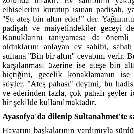
zorunda bırakır. Ev sahibinin yaktığ
elbiselerini kurutup ısınan padişah, y
''Şu ateş bin altın eder!'' der. Yağmu
padişah ve maiyetindekiler geceyi de
Konuklarını tanıyamasa da önemli 
olduklarını anlayan ev sahibi, saba
sultana ''Bin bir altın'' cevabını verir. 
karşılanması üzerine ise ateşe bin alt
biçtiğini, gecelik konaklamanın ise
söyler. ''Ateş pahası'' deyimi, bu had
ve ederinden fazla, çok pahalı şeyler 
bir şekilde kullanılmaktadır.
Ayasofya'da dilenip Sultanahmet'te 
Hayatını başkalarının yardımıyla sürdü