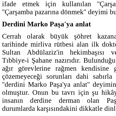
ifade etmek için kullanılan ''Çarş
''Çarşamba pazarına dönmek'' deyimi b
Derdini Marko Paşa'ya anlat
Cerrah olarak büyük şöhret kazan
tarihinde mirliva rütbesi alan ilk dok
Sultan Abdülaziz'in hekimbaşısı 
Tıbbiye-i Şahane nazırıdır. Bulunduğ
ağır görevlerine rağmen kendisine g
çözemeyeceği sorunları dahi sabırla 
''derdini Marko Paşa'ya anlat'' deyim
olmuştur. Onun bu tavrı için şu hikây
insanın derdine derman olan Paşa
durumlarda karşısındakini dikkatle dinl