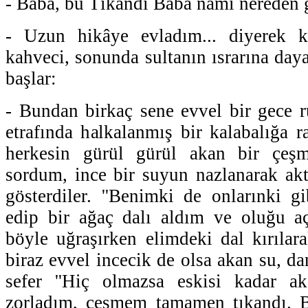
- Baba, bu Tıkandı Baba namı nereden 
- Uzun hikâye evladım... diyerek 
kahveci, sonunda sultanın ısrarına da
başlar:
- Bundan birkaç sene evvel bir gece 
etrafında halkalanmış bir kalabalığa 
herkesin gürül gürül akan bir çeşm
sordum, ince bir suyun nazlanarak ak
gösterdiler. ''Benimki de onlarınki gi
edip bir ağaç dalı aldım ve oluğu a
böyle uğraşırken elimdeki dal kırılar
biraz evvel incecik de olsa akan su, d
sefer ''Hiç olmazsa eskisi kadar ak
zorladım, çeşmem tamamen tıkandı. 