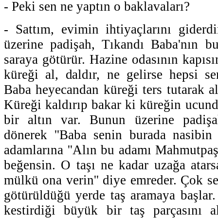
- Peki sen ne yaptın o baklavaları?
- Sattım, evimin ihtiyaçlarını gider
üzerine padişah, Tıkandı Baba'nın b
saraya götürür. Hazine odasının kapısın
küreği al, daldır, ne gelirse hepsi se
Baba heyecandan küreği ters tutarak alt
Küreği kaldırıp bakar ki küreğin ucun
bir altın var. Bunun üzerine padiş
dönerek ''Baba senin burada nasibin 
adamlarına ''Alın bu adamı Mahmutpaşa
beğensin. O taşı ne kadar uzağa atar
mülkü ona verin'' diye emreder. Çok s
götürüldüğü yerde taş aramaya başlar
kestirdiği büyük bir taş parçasını a