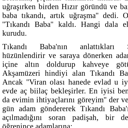
uğraşırken birden Hızır göründü ve ban
baba tıkandı, artık uğraşma'' dedi
''Tıkandı Baba'' kaldı. Hangi dala e
kurudu.
Tıkandı Baba'nın anlattıkları
hüzünlendirir ve saraya dönerken ada
içine altın doldurup kahveye götü
Akşamüzeri hindiyi alan Tıkandı Ba
Ancak ''Viran olası hanede evlad u i
evde aç biilaç bekleşirler. En iyisi b
da evimin ihtiyaçlarını göreyim'' der ve
gün adam göndererek Tıkandı Baba'n
açılmadığını soran padişah, bir de
öğrenince adamlarına: