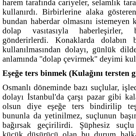
harem tarafında cariyeler, selamlık tara
kullanırdı. Birbirlerine alaka göstere
bundan haberdar olmasını istemeyen k
dolap vasıtasıyla haberleşirler, b
gönderirlerdi. Konaklarda dolabın 
kullanılmasından dolayı, günlük dild
anlamında ''dolap çevirmek'' deyimi kul
Eşeğe ters binmek (Kulağını tersten 
Osmanlı döneminde bazı suçlular, işled
dolayı İstanbul'da çarşı pazar gibi kal
olsun diye eşeğe ters bindirilip teş
bununla da yetinilmez, suçlunun başı
bağırsak geçirilirdi. Şüphesiz suçl
küçük düşürücü olan bu durum halka