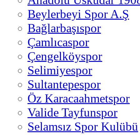
Beylerbeyi Spor A.Ş
Bağlarbaşıspor
Çamlıcaspor
Çengelköyspor
Selimiyespor
Sultantepespor
Öz Karacaahmetspor
Valide Tayfunspor
Selamsız Spor Kulübü