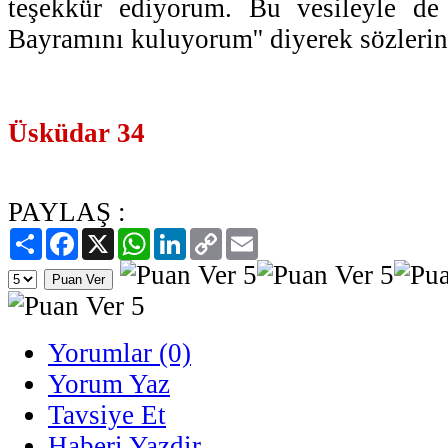
teşekkür ediyorum. Bu vesileyle de
Bayramını kuluyorum'' diyerek sözlerin
Üsküdar 34
PAYLAŞ :
Paylaş
Facebook
X
WhatsApp
LinkedIn
Copy
Email
Link
Yorumlar (0)
Yorum Yaz
Tavsiye Et
Haberi Yazdir