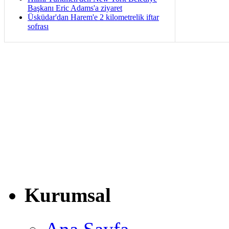
Başkanı Eric Adams'a ziyaret
Üsküdar'dan Harem'e 2 kilometrelik iftar
sofrası
Kurumsal