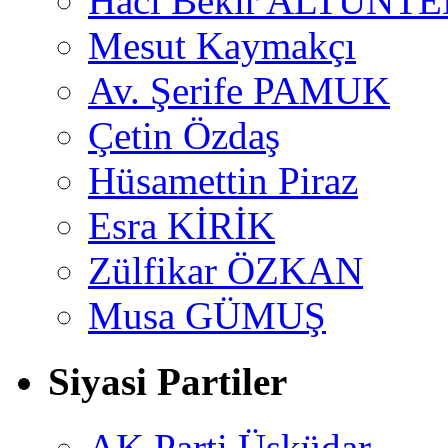
Hacı Bekir ALTUNTE
Mesut Kaymakçı
Av. Şerife PAMUK
Çetin Özdaş
Hüsamettin Piraz
Esra KİRİK
Zülfikar ÖZKAN
Musa GÜMUŞ
Siyasi Partiler
AK Parti Üsküdar