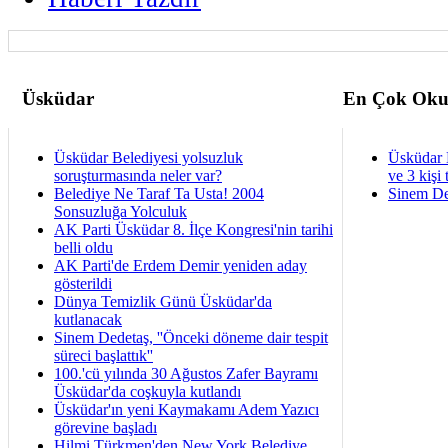
Üsküdar
En Çok Oku
Üsküdar Belediyesi yolsuzluk
Üsküdar 
soruşturmasında neler var?
ve 3 kişi 
Belediye Ne Taraf Ta Usta! 2004
Sinem De
Sonsuzluğa Yolculuk
AK Parti Üsküdar 8. İlçe Kongresi'nin tarihi
belli oldu
AK Parti'de Erdem Demir yeniden aday
gösterildi
Dünya Temizlik Günü Üsküdar'da
kutlanacak
Sinem Dedetaş, ''Önceki döneme dair tespit
süreci başlattık''
100.'cü yılında 30 Ağustos Zafer Bayramı
Üsküdar'da coşkuyla kutlandı
Üsküdar'ın yeni Kaymakamı Adem Yazıcı
görevine başladı
Hilmi Türkmen'den New York Belediye