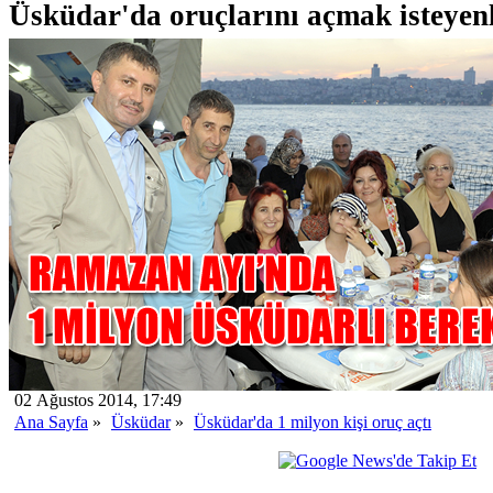
Üsküdar'da oruçlarını açmak isteyenle
02 Ağustos 2014, 17:49
Ana Sayfa
»
Üsküdar
»
Üsküdar'da 1 milyon kişi oruç açtı