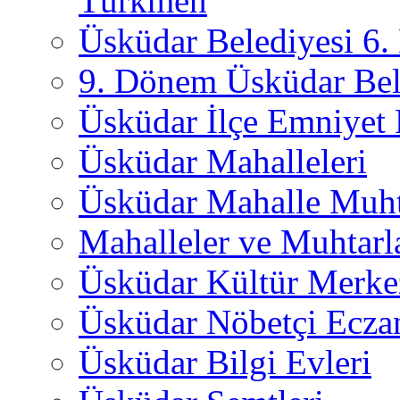
Türkmen
Üsküdar Belediyesi 6
9. Dönem Üsküdar Bel
Üsküdar İlçe Emniyet
Üsküdar Mahalleleri
Üsküdar Mahalle Muht
Mahalleler ve Muhtarl
Üsküdar Kültür Merkez
Üsküdar Nöbetçi Ecza
Üsküdar Bilgi Evleri