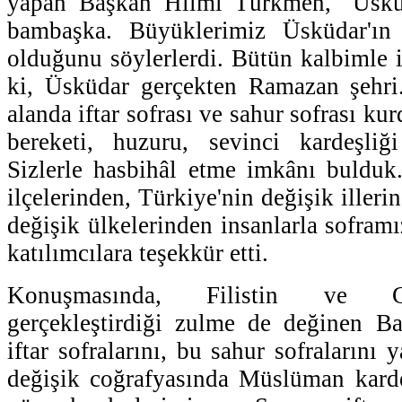
yapan Başkan Hilmi Türkmen, ''Üskü
bambaşka. Büyüklerimiz Üsküdar'ın
olduğunu söylerlerdi. Bütün kalbimle
ki, Üsküdar gerçekten Ramazan şehri
alanda iftar sofrası ve sahur sofrası ku
bereketi, huzuru, sevinci kardeşliği
Sizlerle hasbihâl etme imkânı bulduk.
ilçelerinden, Türkiye'nin değişik illeri
değişik ülkelerinden insanlarla soframız
katılımcılara teşekkür etti.
Konuşmasında, Filistin ve Gaz
gerçekleştirdiği zulme de değinen B
iftar sofralarını, bu sahur sofraların
değişik coğrafyasında Müslüman karde