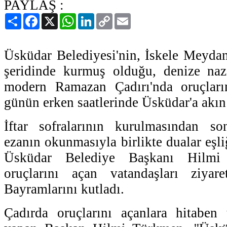
PAYLAŞ :
Paylaş
Facebook
X
WhatsApp
LinkedIn
Copy
Email
Link
Üsküdar Belediyesi'nin, İskele Meydan
şeridinde kurmuş olduğu, denize naz
modern Ramazan Çadırı'nda oruçları
günün erken saatlerinde Üsküdar'a akın 
İftar sofralarının kurulmasından son
ezanın okunmasıyla birlikte dualar eşliğ
Üsküdar Belediye Başkanı Hilmi
oruçlarını açan vatandaşları ziya
Bayramlarını kutladı.
Çadırda oruçlarını açanlara hitaben