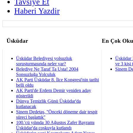
Tavsiye Et
Haberi Yazdir
Üsküdar
En Çok Oku
Üsküdar Belediyesi yolsuzluk
Üsküdar 
soruşturmasında neler var?
ve 3 kişi 
Belediye Ne Taraf Ta Usta! 2004
Sinem De
Sonsuzluğa Yolculuk
AK Parti Üsküdar 8. İlçe Kongresi'nin tarihi
belli oldu
AK Parti'de Erdem Demir yeniden aday
gösterildi
Dünya Temizlik Günü Üsküdar'da
kutlanacak
Sinem Dedetaş, ''Önceki döneme dair tespit
süreci başlattık''
100.'cü yılında 30 Ağustos Zafer Bayramı
Üsküdar'da coşkuyla kutlandı