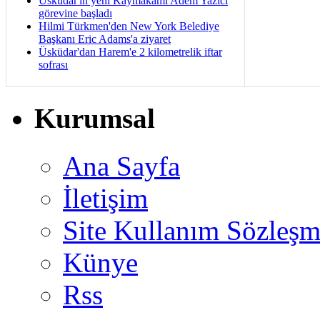
Üsküdar'ın yeni Kaymakamı Adem Yazıcı
görevine başladı
Hilmi Türkmen'den New York Belediye
Başkanı Eric Adams'a ziyaret
Üsküdar'dan Harem'e 2 kilometrelik iftar
sofrası
Kurumsal
Ana Sayfa
İletişim
Site Kullanım Sözleşm
Künye
Rss