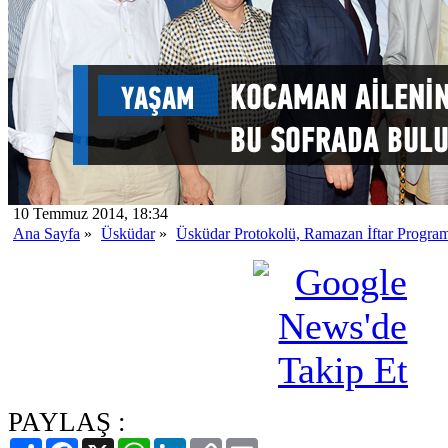
10 Temmuz 2014, 18:34
Ana Sayfa
»
Üsküdar
»
Üsküdar Protokolü, Ramazan İftar Programı
PAYLAŞ :
Paylaş
Facebook
X
WhatsApp
LinkedIn
Copy
Email