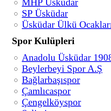
MHP Üsküdar
SP Üsküdar
Üsküdar Ülkü Ocaklar
Spor Kulüpleri
Anadolu Üsküdar 190
Beylerbeyi Spor A.Ş
Bağlarbaşıspor
Çamlıcaspor
Çengelköyspor