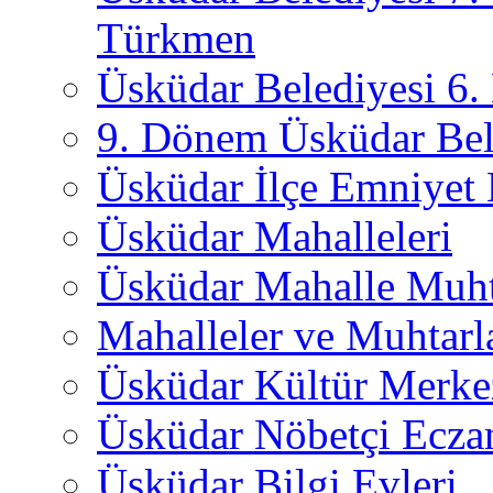
Türkmen
Üsküdar Belediyesi 6
9. Dönem Üsküdar Bel
Üsküdar İlçe Emniyet
Üsküdar Mahalleleri
Üsküdar Mahalle Muht
Mahalleler ve Muhtarl
Üsküdar Kültür Merkez
Üsküdar Nöbetçi Ecza
Üsküdar Bilgi Evleri