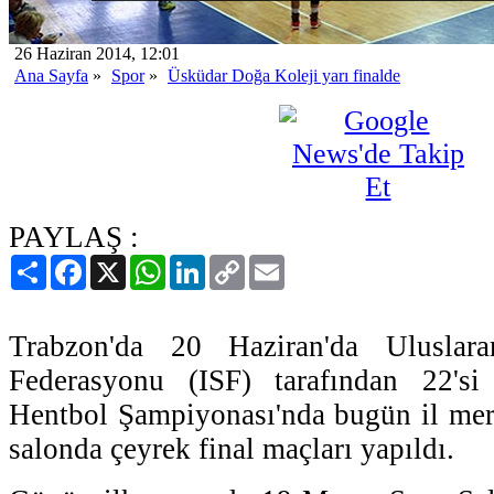
26 Haziran 2014, 12:01
Ana Sayfa
»
Spor
»
Üsküdar Doğa Koleji yarı finalde
PAYLAŞ :
Paylaş
Facebook
X
WhatsApp
LinkedIn
Copy
Email
Link
Trabzon'da 20 Haziran'da Uluslara
Federasyonu (ISF) tarafından 22's
Hentbol Şampiyonası'nda bugün il merk
salonda çeyrek final maçları yapıldı.