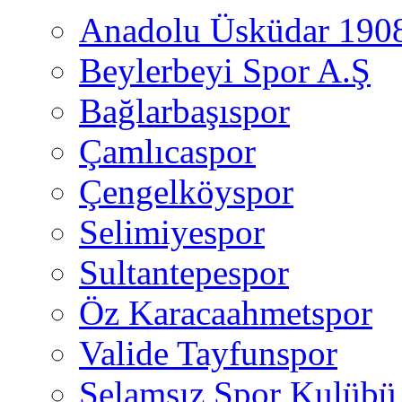
Anadolu Üsküdar 190
Beylerbeyi Spor A.Ş
Bağlarbaşıspor
Çamlıcaspor
Çengelköyspor
Selimiyespor
Sultantepespor
Öz Karacaahmetspor
Valide Tayfunspor
Selamsız Spor Kulübü