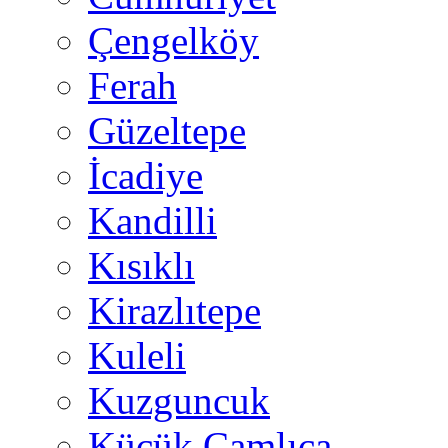
Çengelköy
Ferah
Güzeltepe
İcadiye
Kandilli
Kısıklı
Kirazlıtepe
Kuleli
Kuzguncuk
Küçük Çamlıca