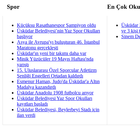
Spor
En Çok Oku
Küçüksu Rasathanespor Şampiyon oldu
Üsküdar 
Üsküdar Belediyesi’nin Yaz Spor Okulları
ve 3 kişi 
başlıyor
Sinem De
Asya ile Avrupa'yı buluşturan 46. İstanbul
Maratonu gerçekleşti
Üsküdar'ın yeni bir takımı daha var
Minik Yüzücüler 19 Mayıs Haftası'nda
yarıştı
15. Uluslararası Özel Sporcular Atletizm
Şenliği Engelleri Ortadan kaldırdı
Esmenur Haman, Judo'da Üsküdar'a Altın
Madalya kazandırdı
Üsküdar Anadolu 1908 futbolcu arıyor
Üsküdar Belediyesi Yaz Spor Okulları
kayıtları başladı
Üsküdar Belediyesi, Beylerbeyi Stadı için
ilan verdi