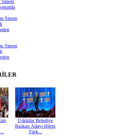
ı Sinem
yonunda
nı Sinem
dı
Neden
nı Sinem
dı
Neden
RİLER
kim
Üsküdar Belediye
Başkan Adayı Hilmi
...
Türk...