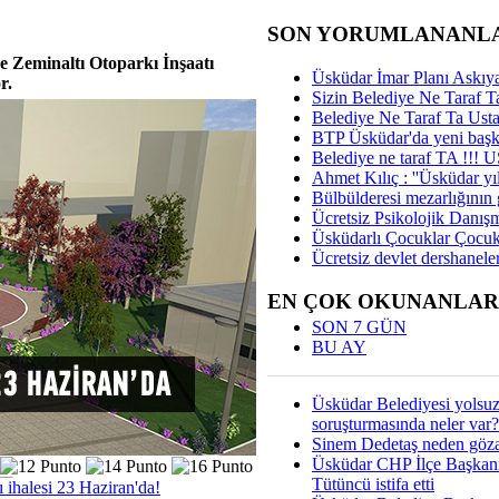
SON YORUMLANANL
 Zeminaltı Otoparkı İnşaatı
Üsküdar İmar Planı Askıya
r.
Sizin Belediye Ne Taraf Ta
Belediye Ne Taraf Ta Ust
BTP Üsküdar'da yeni başka
Belediye ne taraf TA !!!
Ahmet Kılıç : ''Üsküdar yıl
Bülbülderesi mezarlığının gi
Ücretsiz Psikolojik Danış
Üsküdarlı Çocuklar Çocuk
Ücretsiz devlet dershaneler
EN ÇOK OKUNANLAR
SON 7 GÜN
BU AY
Üsküdar Belediyesi yolsu
soruşturmasında neler var?
Sinem Dedetaş neden gözal
Üsküdar CHP İlçe Başkan
Tütüncü istifa etti
ihalesi 23 Haziran'da!