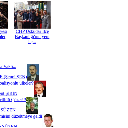
yesi
CHP Üsküdar İlçe
mler
Başkanlığı'nın yeni
ilç...
a Vakti...
 (Şenol ŞEN)
oalisyonlu ülkeler?
ent ŞİRİN
Müftü Çözer!!!
i SÜZEN
misini düzeltmeye geldi
a SÜZEN