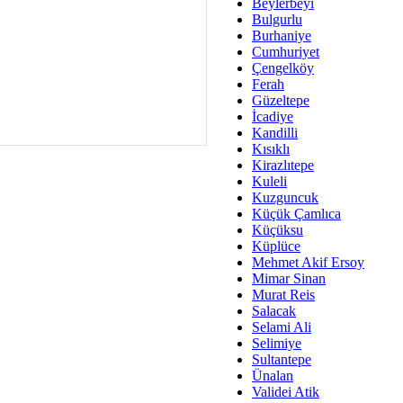
Av. Ş
Beylerbeyi
Bulgurlu
İmar Sorunlarının Genel Ç
Burhaniye
Cumhuriyet
Çet
Çengelköy
Arakan Ner
Ferah
Güzeltepe
Hüsam
İcadiye
Bayramın Mü
Kandilli
Kısıklı
Es
Kirazlıtepe
Ruhsal Yön
Kuleli
Kuzguncuk
Zülf
Küçük Çamlıca
Üsküdar Kar
Küçüksu
Küplüce
Mus
Mehmet Akif Ersoy
Mimar Sinan
Murat Reis
Salacak
Selami Ali
Selimiye
Sultantepe
Ünalan
Validei Atik