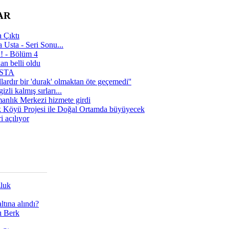
AR
 Çıktı
 Usta - Seri Sonu...
a! - Bölüm 4
n belli oldu
 USTA
lardır bir 'durak' olmaktan öte geçemedi''
zli kalmış sırları...
manlık Merkezi hizmete girdi
 Köyü Projesi ile Doğal Ortamda büyüyecek
i açılıyor
zluk
tına alındı?
ı Berk