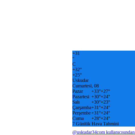
+
31
°
C
+
32°
+
25°
Uskudar
Cumartesi, 08
Pazar
+
33°
+
27°
Pazartesi
+
30°
+
24°
Salı
+
30°
+
23°
Çarşamba
+
31°
+
24°
Perşembe
+
31°
+
24°
Cuma
+
28°
+
24°
7 Günlük Hava Tahmini
@uskudar34com kullanıcısından