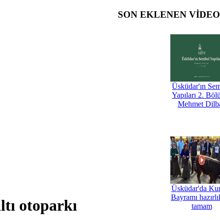
SON EKLENEN VİDE
Üsküdar'ın Se
Yapıları 2. Böl
Mehmet Dilb
Üsküdar'da Ku
Bayramı hazırlık
tı otoparkı
tamam