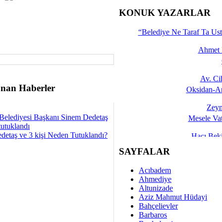
İşte 
KONUK YAZARLAR
Yalçın
“Belediye Ne Taraf Ta Ust
Ahmet 
Av. C
nan Haberler
Oksidan-An
Zeyn
Belediyesi Başkanı Sinem Dedetaş
Mesele Vat
tutuklandı
detaş ve 3 kişi Neden Tutuklandı?
Hacı Be
Okullarda M
SAYFALAR
Mesu
Acıbadem
Dünya Fani, Ama Kısa
Ahmediye
Altunizade
Sav
Aziz Mahmut Hüdayi
Hukukun Adale
Bahçelievler
Barbaros