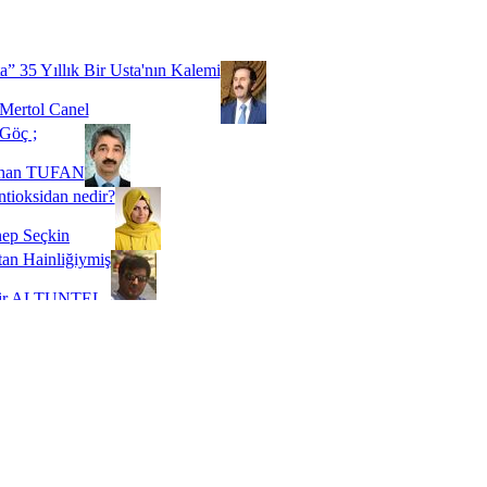
Biz buyuz...
 SOYSEVİNÇ
a” 35 Yıllık Bir Usta'nın Kalemi
Mertol Canel
Göç ;
ihan TUFAN
tioksidan nedir?
ep Seçkin
an Hainliğiymiş
kir ALTUNTEL
adde Bağımlılığı
t Kaymakçı
 Bir Süre De Olsa Burdayız
aş ŞENEL
ti Kalmadı Üstadım!