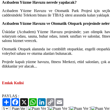
Acıbadem Yüzme Havuzu nerede yapılacak?
Acıbadem Yüzme Havuzu ve Otomatik Park Projesi için seçil
caddesindeki Telekom binası ile TİBAŞ sitesi arasında kalan yaklaşık 
Acıbadem Yüzme Havuzu ve Otomatik Otopark projesinde neler
Üsküdar (Acıbadem) Yüzme Havuzu projesinde; yarı olimpik havu
solaryum odası, sauna, buhar odası, ismek sınıfları ve salonlar, fitne
salonu hizmet verecek.
Otomatik Otopark alanında ise combilift otoparklar, engelli otoparkl
voleybol sahası ve oturma alanları bulunacak.
Projede kapalı yüzme havuzu, fitness Merkezi, etüd salonları, çok am
dükkanlar yer alacak...
Emlak Kulisi
PAYLAŞ :
Paylaş
Facebook
X
WhatsApp
LinkedIn
Copy
Email
Link