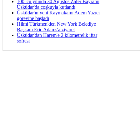
100.'cü yılında 30 Ağustos Zafer Bayramı
Üsküdar'da coşkuyla kutlandı
Üsküdar'ın yeni Kaymakamı Adem Yazıcı
görevine başladı
Hilmi Türkmen'den New York Belediye
Başkanı Eric Adams'a ziyaret
Üsküdar'dan Harem'e 2 kilometrelik iftar
sofrası