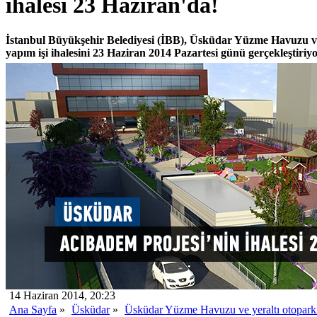
ihalesi 23 Haziran'da!
İstanbul Büyükşehir Belediyesi (İBB), Üsküdar Yüzme Havuzu ve
yapım işi ihalesini 23 Haziran 2014 Pazartesi günü gerçekleştiriyo
14 Haziran 2014, 20:23
Ana Sayfa
»
Üsküdar
»
Üsküdar Yüzme Havuzu ve yeraltı otoparkı 