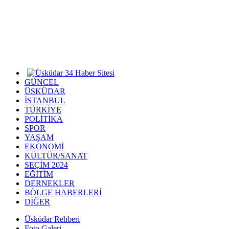
GÜNCEL
ÜSKÜDAR
İSTANBUL
TÜRKİYE
POLİTİKA
SPOR
YAŞAM
EKONOMİ
KÜLTÜR/SANAT
SEÇİM 2024
EĞİTİM
DERNEKLER
BÖLGE HABERLERİ
DİĞER
Üsküdar Rehberi
Foto Galeri