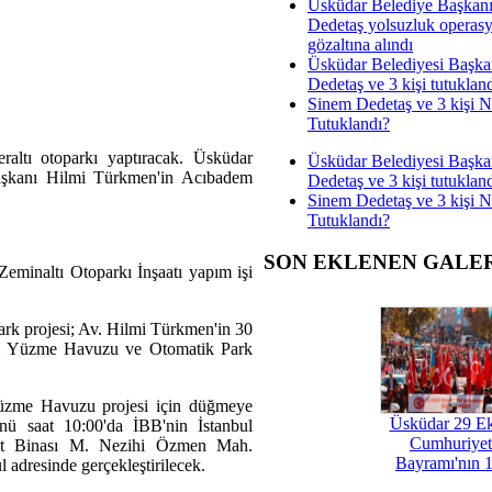
Üsküdar Belediye Başkan
Dedetaş yolsuzluk operas
gözaltına alındı
Üsküdar Belediyesi Başka
Dedetaş ve 3 kişi tutuklan
Sinem Dedetaş ve 3 kişi 
Tutuklandı?
altı otoparkı yaptıracak. Üsküdar
Üsküdar Belediyesi Başka
aşkanı Hilmi Türkmen'in Acıbadem
Dedetaş ve 3 kişi tutuklan
Sinem Dedetaş ve 3 kişi 
Tutuklandı?
SON EKLENEN GALE
minaltı Otoparkı İnşaatı yapım işi
rk projesi; Av. Hilmi Türkmen'in 30
dem Yüzme Havuzu ve Otomatik Park
üzme Havuzu projesi için düğmeye
Üsküdar 29 E
ünü saat 10:00'da İBB'nin İstanbul
Cumhuriyet
met Binası M. Nezihi Özmen Mah.
Bayramı'nın 1
 adresinde gerçekleştirilecek.