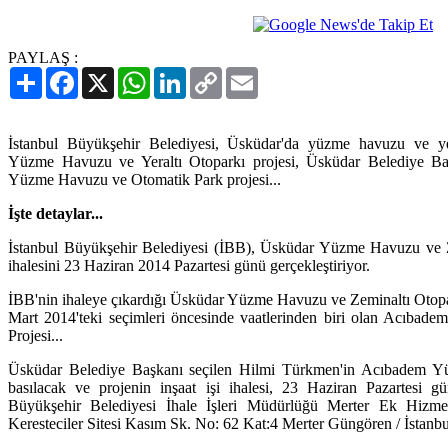
PAYLAŞ :
Paylaş
Facebook
X
WhatsApp
LinkedIn
Copy
Email
Link
İstanbul Büyükşehir Belediyesi, Üsküdar'da yüzme havuzu ve yer
Yüzme Havuzu ve Yeraltı Otoparkı projesi, Üsküdar Belediye B
Yüzme Havuzu ve Otomatik Park projesi...
İşte detaylar...
İstanbul Büyükşehir Belediyesi (İBB), Üsküdar Yüzme Havuzu ve Ze
ihalesini 23 Haziran 2014 Pazartesi günü gerçekleştiriyor.
İBB'nin ihaleye çıkardığı Üsküdar Yüzme Havuzu ve Zeminaltı Otopa
Mart 2014'teki seçimleri öncesinde vaatlerinden biri olan Acıba
Projesi...
Üsküdar Belediye Başkanı seçilen Hilmi Türkmen'in Acıbadem Y
basılacak ve projenin inşaat işi ihalesi, 23 Haziran Pazartesi g
Büyükşehir Belediyesi İhale İşleri Müdürlüğü Merter Ek Hiz
Keresteciler Sitesi Kasım Sk. No: 62 Kat:4 Merter Güngören / İstanbul