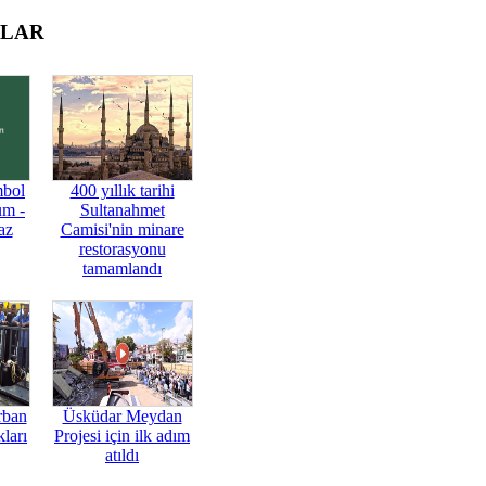
OLAR
mbol
400 yıllık tarihi
üm -
Sultanahmet
az
Camisi'nin minare
restorasyonu
tamamlandı
rban
Üsküdar Meydan
ları
Projesi için ilk adım
atıldı