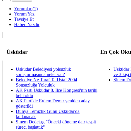
Yorumlar (1)
Yorum Yaz
Tavsiye Et
Haberi Yazdir
Üsküdar
En Çok Oku
Üsküdar Belediyesi yolsuzluk
Üsküdar 
soruşturmasında neler var?
ve 3 kişi 
Belediye Ne Taraf Ta Usta! 2004
Sinem De
Sonsuzluğa Yolculuk
AK Parti Üsküdar 8. İlçe Kongresi'nin tarihi
belli oldu
AK Parti'de Erdem Demir yeniden aday
gösterildi
Dünya Temizlik Günü Üsküdar'da
kutlanacak
Sinem Dedetaş, ''Önceki döneme dair tespit
süreci başlattık''