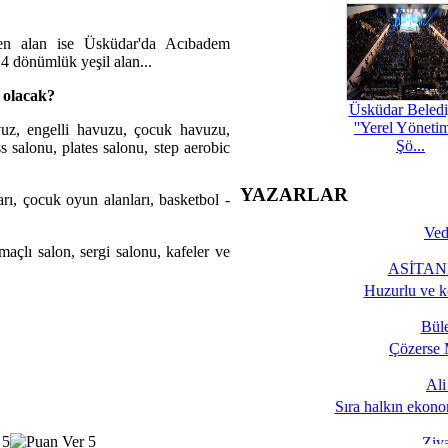
en alan ise Üsküdar'da Acıbadem
4 dönümlük yeşil alan...
 olacak?
Üsküdar Beledi
''Yerel Yöneti
z, engelli havuzu, çocuk havuzu,
Şö...
ss salonu, plates salonu, step aerobic
YAZARLAR
arı, çocuk oyun alanları, basketbol -
Ved
açlı salon, sergi salonu, kafeler ve
ASİTANE
Huzurlu ve k
Bül
Çözerse 
Al
Sıra halkın ekono
Ziy