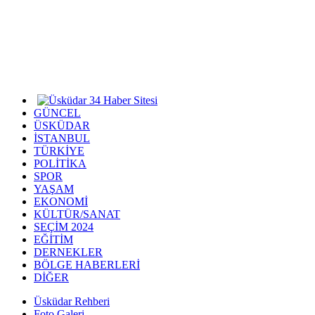
GÜNCEL
ÜSKÜDAR
İSTANBUL
TÜRKİYE
POLİTİKA
SPOR
YAŞAM
EKONOMİ
KÜLTÜR/SANAT
SEÇİM 2024
EĞİTİM
DERNEKLER
BÖLGE HABERLERİ
DİĞER
Üsküdar Rehberi
Foto Galeri