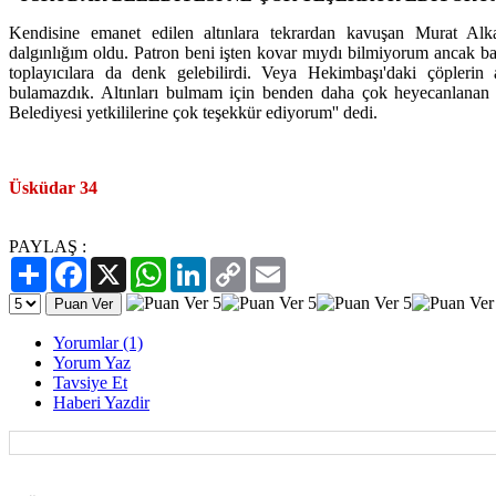
Kendisine emanet edilen altınlara tekrardan kavuşan Murat Alk
dalgınlığım oldu. Patron beni işten kovar mıydı bilmiyorum ancak ba
toplayıcılara da denk gelebilirdi. Veya Hekimbaşı'daki çöplerin a
bulamazdık. Altınları bulmam için benden daha çok heyecanlana
Belediyesi yetkililerine çok teşekkür ediyorum'' dedi.
Üsküdar 34
PAYLAŞ :
Paylaş
Facebook
X
WhatsApp
LinkedIn
Copy
Email
Link
Yorumlar (1)
Yorum Yaz
Tavsiye Et
Haberi Yazdir