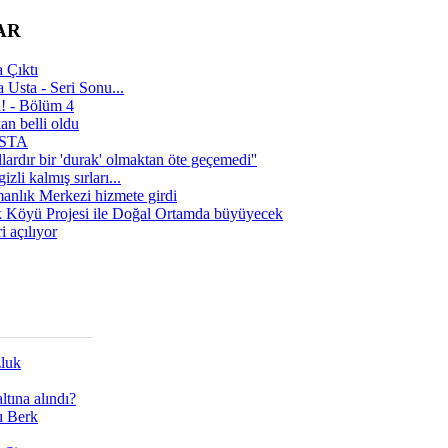
AR
 Çıktı
 Usta - Seri Sonu...
a! - Bölüm 4
n belli oldu
 USTA
lardır bir 'durak' olmaktan öte geçemedi''
zli kalmış sırları...
manlık Merkezi hizmete girdi
 Köyü Projesi ile Doğal Ortamda büyüyecek
i açılıyor
zluk
tına alındı?
ı Berk