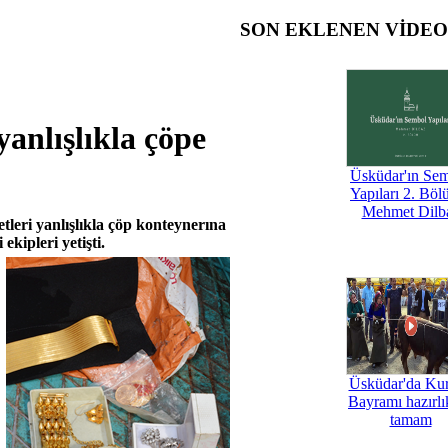
SON EKLENEN VİDE
yanlışlıkla çöpe
Üsküdar'ın Se
Yapıları 2. Böl
Mehmet Dilb
tleri yanlışlıkla çöp konteynerına
kipleri yetişti.
Üsküdar'da Ku
Bayramı hazırlık
tamam