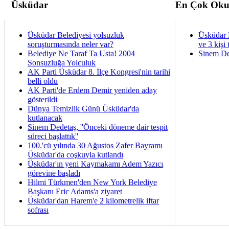
Üsküdar
En Çok Oku
Üsküdar Belediyesi yolsuzluk
Üsküdar 
soruşturmasında neler var?
ve 3 kişi 
Belediye Ne Taraf Ta Usta! 2004
Sinem De
Sonsuzluğa Yolculuk
AK Parti Üsküdar 8. İlçe Kongresi'nin tarihi
belli oldu
AK Parti'de Erdem Demir yeniden aday
gösterildi
Dünya Temizlik Günü Üsküdar'da
kutlanacak
Sinem Dedetaş, ''Önceki döneme dair tespit
süreci başlattık''
100.'cü yılında 30 Ağustos Zafer Bayramı
Üsküdar'da coşkuyla kutlandı
Üsküdar'ın yeni Kaymakamı Adem Yazıcı
görevine başladı
Hilmi Türkmen'den New York Belediye
Başkanı Eric Adams'a ziyaret
Üsküdar'dan Harem'e 2 kilometrelik iftar
sofrası