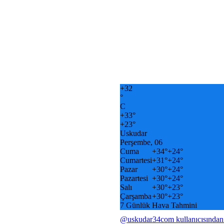
+
32
°
C
+
33°
+
23°
Uskudar
Perşembe, 06
Cuma
+
34°
+
24°
Cumartesi
+
31°
+
24°
Pazar
+
30°
+
24°
Pazartesi
+
30°
+
24°
Salı
+
30°
+
23°
Çarşamba
+
30°
+
23°
7 Günlük Hava Tahmini
@uskudar34com kullanıcısından