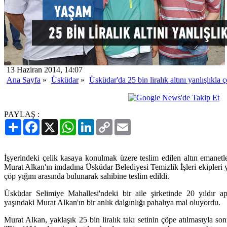
13 Haziran 2014, 14:07
Ana Sayfa
»
Üsküdar
»
Üsküdar'da 25 bin liralık altını yanlışlıkla ç
PAYLAŞ :
Paylaş
Facebook
X
WhatsApp
LinkedIn
Copy
Email
Link
İşyerindeki çelik kasaya konulmak üzere teslim edilen altın emanetle
Murat Alkan'ın imdadına Üsküdar Belediyesi Temizlik İşleri ekipleri yeti
çöp yığını arasında bulunarak sahibine teslim edildi.
Üsküdar Selimiye Mahallesi'ndeki bir aile şirketinde 20 yıldır ap
yaşındaki Murat Alkan'ın bir anlık dalgınlığı pahalıya mal oluyordu.
Murat Alkan, yaklaşık 25 bin liralık takı setinin çöpe atılmasıyla son