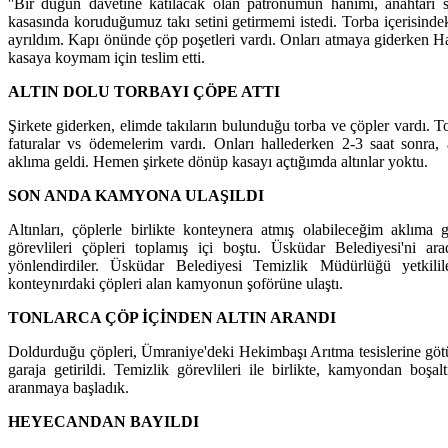
''Bir düğün davetine katılacak olan patronumun hanımı, anahtarı s
kasasında koruduğumuz takı setini getirmemi istedi. Torba içerisindeki
ayrıldım. Kapı önünde çöp poşetleri vardı. Onları atmaya giderken Ha
kasaya koymam için teslim etti.
ALTIN DOLU TORBAYI ÇÖPE ATTI
Şirkete giderken, elimde takıların bulunduğu torba ve çöpler vardı. T
faturalar vs ödemelerim vardı. Onları hallederken 2-3 saat sonra,
aklıma geldi. Hemen şirkete dönüp kasayı açtığımda altınlar yoktu.
SON ANDA KAMYONA ULAŞILDI
Altınları, çöplerle birlikte konteynera atmış olabileceğim aklıma
görevlileri çöpleri toplamış içi boştu. Üsküdar Belediyesi'ni ara
yönlendirdiler. Üsküdar Belediyesi Temizlik Müdürlüğü yetkilile
konteynırdaki çöpleri alan kamyonun şoförüne ulaştı.
TONLARCA ÇÖP İÇİNDEN ALTIN ARANDI
Doldurduğu çöpleri, Ümraniye'deki Hekimbaşı Arıtma tesislerine göt
garaja getirildi. Temizlik görevlileri ile birlikte, kamyondan boşalt
aranmaya başladık.
HEYECANDAN BAYILDI