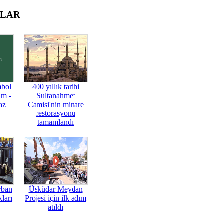
OLAR
mbol
400 yıllık tarihi
üm -
Sultanahmet
az
Camisi'nin minare
restorasyonu
tamamlandı
rban
Üsküdar Meydan
ları
Projesi için ilk adım
atıldı