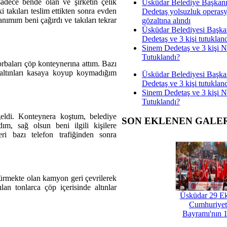
adece bende olan ve şirketin çelik
Üsküdar Belediye Başkan
 takıları teslim ettikten sonra evden
Dedetaş yolsuzluk operas
nımım beni çağırdı ve takıları tekrar
gözaltına alındı
Üsküdar Belediyesi Başka
Dedetaş ve 3 kişi tutuklan
Sinem Dedetaş ve 3 kişi 
Tutuklandı?
orbaları çöp konteynerına attım. Bazı
 altınları kasaya koyup koymadığım
Üsküdar Belediyesi Başka
Dedetaş ve 3 kişi tutuklan
Sinem Dedetaş ve 3 kişi 
Tutuklandı?
 geldi. Konteynera koştum, belediye
SON EKLENEN GALE
dım, sağ olsun beni ilgili kişilere
ri bazı telefon trafiğinden sonra
ürmekte olan kamyon geri çevrilerek
ılan tonlarca çöp içerisinde altınlar
Üsküdar 29 E
Cumhuriyet
Bayramı'nın 1