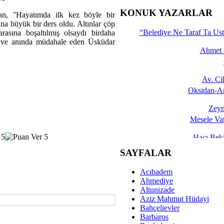
İşte 
KONUK YAZARLAR
an, ''Hayatımda ilk kez böyle bir
na büyük bir ders oldu. Altınlar çöp
Yalçın
“Belediye Ne Taraf Ta Ust
rasına boşaltılmış olsaydı birdaha
n ve anında müdahale eden Üsküdar
Ahmet 
Av. C
Oksidan-An
Zeyn
Mesele Vat
Hacı Be
Okullarda M
SAYFALAR
Mesu
Acıbadem
Dünya Fani, Ama Kısa
Ahmediye
Altunizade
Sav
Aziz Mahmut Hüdayi
Hukukun Adale
Bahçelievler
Barbaros