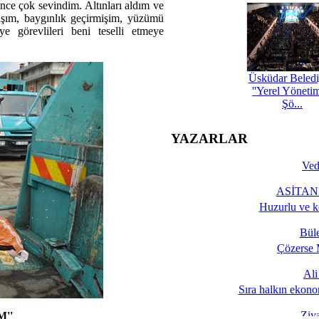
nce çok sevindim. Altınları aldım ve
ışım, baygınlık geçirmişim, yüzümü
e görevlileri beni teselli etmeye
Üsküdar Beledi
''Yerel Yöneti
Şö...
YAZARLAR
Ved
ASİTANE
Huzurlu ve k
Bül
Çözerse 
Al
Sıra halkın ekono
Ziy
''