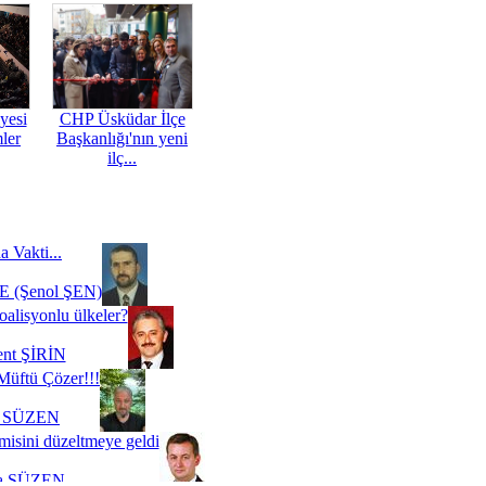
yesi
CHP Üsküdar İlçe
mler
Başkanlığı'nın yeni
ilç...
a Vakti...
 (Şenol ŞEN)
oalisyonlu ülkeler?
ent ŞİRİN
Müftü Çözer!!!
i SÜZEN
misini düzeltmeye geldi
a SÜZEN