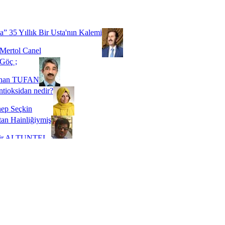
Biz buyuz...
 SOYSEVİNÇ
a” 35 Yıllık Bir Usta'nın Kalemi
Mertol Canel
Göç ;
ihan TUFAN
tioksidan nedir?
ep Seçkin
an Hainliğiymiş
kir ALTUNTEL
adde Bağımlılığı
t Kaymakçı
 Bir Süre De Olsa Burdayız
aş ŞENEL
ti Kalmadı Üstadım!