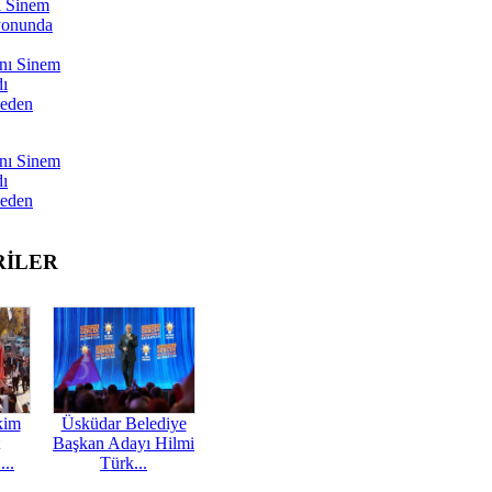
ı Sinem
yonunda
nı Sinem
dı
Neden
nı Sinem
dı
Neden
RİLER
kim
Üsküdar Belediye
Başkan Adayı Hilmi
...
Türk...