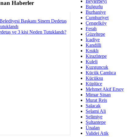
Av. Ş
Beylerbeyi
nan Haberler
Bulgurlu
İmar Sorunlarının Genel Ç
Burhaniye
Cumhuriyet
Çet
Belediyesi Başkanı Sinem Dedetaş
Çengelköy
Arakan Ner
tutuklandı
Ferah
detaş ve 3 kişi Neden Tutuklandı?
Güzeltepe
Hüsam
İcadiye
Bayramın Mü
Kandilli
Kısıklı
Es
Kirazlıtepe
Ruhsal Yön
Kuleli
Kuzguncuk
Zülf
Küçük Çamlıca
Üsküdar Kar
Küçüksu
Küplüce
Mus
Mehmet Akif Ersoy
Mimar Sinan
Murat Reis
Salacak
Selami Ali
Selimiye
Sultantepe
Ünalan
Validei Atik