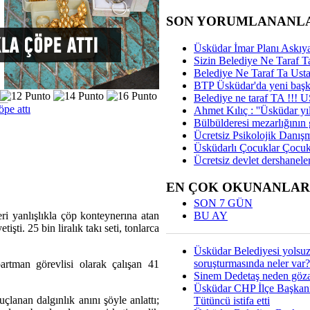
SON YORUMLANANL
Üsküdar İmar Planı Askıya
Sizin Belediye Ne Taraf Ta
Belediye Ne Taraf Ta Ust
BTP Üsküdar'da yeni başka
Belediye ne taraf TA !!!
öpe attı
Ahmet Kılıç : ''Üsküdar yıl
Bülbülderesi mezarlığının gi
Ücretsiz Psikolojik Danış
Üsküdarlı Çocuklar Çocuk
Ücretsiz devlet dershaneler
EN ÇOK OKUNANLAR
SON 7 GÜN
BU AY
ri yanlışlıkla çöp konteynerına atan
şti. 25 bin liralık takı seti, tonlarca
Üsküdar Belediyesi yolsu
soruşturmasında neler var?
artman görevlisi olarak çalışan 41
Sinem Dedetaş neden gözal
Üsküdar CHP İlçe Başkan
uçlanan dalgınlık anını şöyle anlattı;
Tütüncü istifa etti