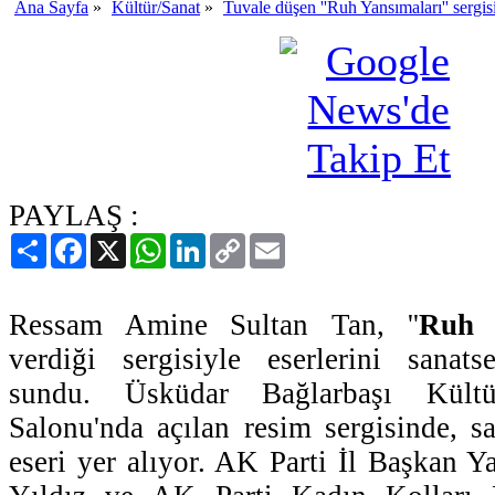
Ana Sayfa
»
Kültür/Sanat
»
Tuvale düşen ''Ruh Yansımaları'' sergis
PAYLAŞ :
Paylaş
Facebook
X
WhatsApp
LinkedIn
Copy
Email
Link
Ressam Amine Sultan Tan, ''
Ruh 
verdiği sergisiyle eserlerini sanats
sundu. Üsküdar Bağlarbaşı Kült
Salonu'nda açılan resim sergisinde, sa
eseri yer alıyor. AK Parti İl Başkan Y