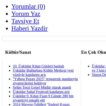
Yorumlar (0)
Yorum Yaz
Tavsiye Et
Haberi Yazdir
Kültür/Sanat
En Çok Oku
10. Üsküdar Kitap Günleri başladı
Üsküdar 
Üsküdar Bağlarbaşı Kültür Merkezi yeni
ve 3 kişi 
yüzüyle kapılarını açtı
Sinem De
''Yılbaşı Pazarı 2025'' rengarenk stantlarıyla
ziyaretçilerini bekliyor
Selim Terzi Genel Müdür olarak atandı
Üsküdar Sahaf Festivali kapılarını açtı
Üsküdar 9. Kitap Fuarı 9 Günde 280 bin
ziyaretçiyi misafir etti
2024 Mavera Ödülleri ''İradeni Kuşan,