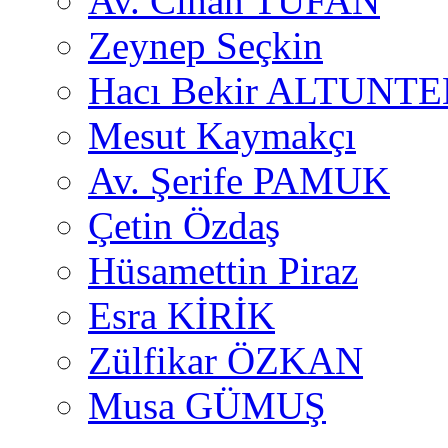
Av. Cihan TUFAN
Zeynep Seçkin
Hacı Bekir ALTUNTE
Mesut Kaymakçı
Av. Şerife PAMUK
Çetin Özdaş
Hüsamettin Piraz
Esra KİRİK
Zülfikar ÖZKAN
Musa GÜMUŞ