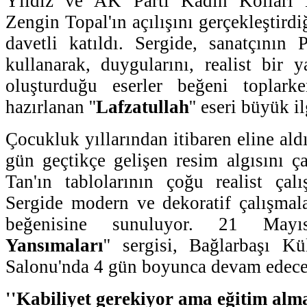
Yıldız ve AK Parti Kadın Kolları
Zengin Topal'ın açılışını gerçekleştirdi
davetli katıldı. Sergide, sanatçının 
kullanarak, duygularını, realist bir y
oluşturduğu eserler beğeni toplark
hazırlanan ''
Lafzatullah
'' eseri büyük i
Çocukluk yıllarından itibaren eline aldığ
gün geçtikçe gelişen resim algısını ça
Tan'ın tablolarının çoğu realist çal
Sergide modern ve dekoratif çalışmala
beğenisine sunuluyor. 21 Mayıs
Yansımaları
'' sergisi, Bağlarbaşı K
Salonu'nda 4 gün boyunca devam edece
''Kabiliyet gerekiyor ama eğitim alm