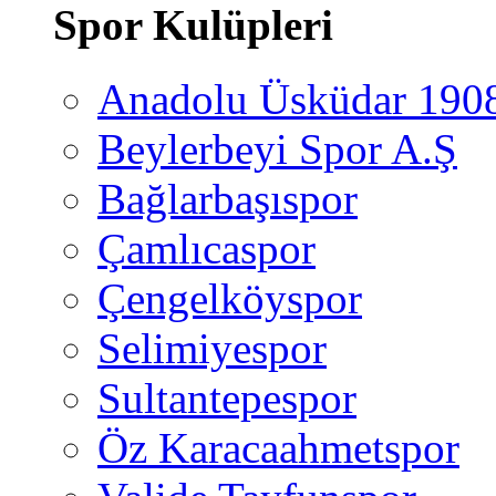
Spor Kulüpleri
Anadolu Üsküdar 190
Beylerbeyi Spor A.Ş
Bağlarbaşıspor
Çamlıcaspor
Çengelköyspor
Selimiyespor
Sultantepespor
Öz Karacaahmetspor