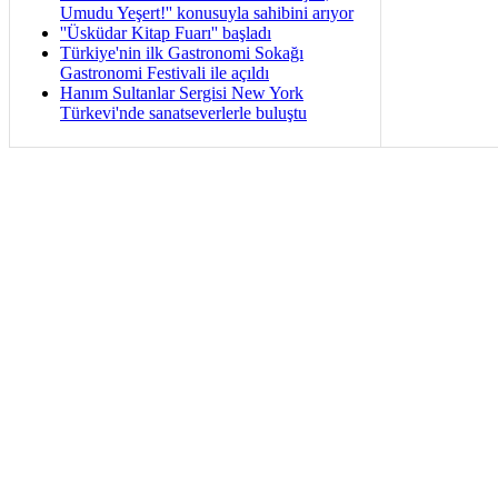
Umudu Yeşert!'' konusuyla sahibini arıyor
''Üsküdar Kitap Fuarı'' başladı
Türkiye'nin ilk Gastronomi Sokağı
Gastronomi Festivali ile açıldı
Hanım Sultanlar Sergisi New York
Türkevi'nde sanatseverlerle buluştu