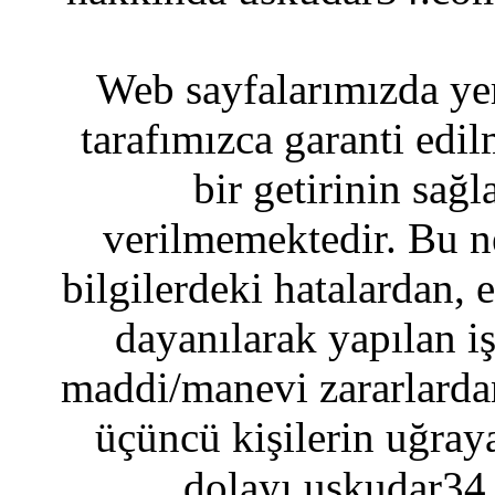
Web sayfalarımızda yer
tarafımızca garanti edil
bir getirinin sağ
verilmemektedir. Bu n
bilgilerdeki hatalardan, 
dayanılarak yapılan i
maddi/manevi zararlardan
üçüncü kişilerin uğraya
dolayı uskudar34