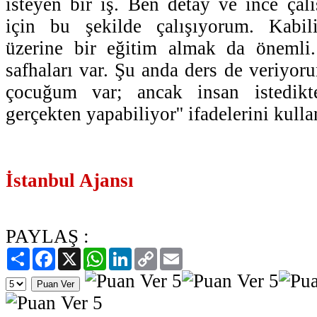
isteyen bir iş. Ben detay ve ince ça
için bu şekilde çalışıyorum. Kabil
üzerine bir eğitim almak da önemli
safhaları var. Şu anda ders de veriyo
çocuğum var; ancak insan istedikt
gerçekten yapabiliyor'' ifadelerini kulla
İstanbul Ajansı
PAYLAŞ :
Paylaş
Facebook
X
WhatsApp
LinkedIn
Copy
Email
Link