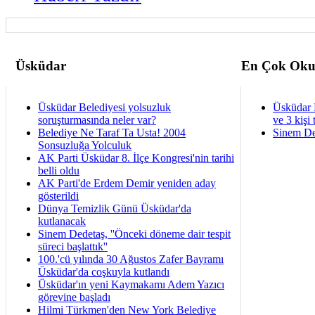
Üsküdar
En Çok Oku
Üsküdar Belediyesi yolsuzluk
Üsküdar 
soruşturmasında neler var?
ve 3 kişi 
Belediye Ne Taraf Ta Usta! 2004
Sinem De
Sonsuzluğa Yolculuk
AK Parti Üsküdar 8. İlçe Kongresi'nin tarihi
belli oldu
AK Parti'de Erdem Demir yeniden aday
gösterildi
Dünya Temizlik Günü Üsküdar'da
kutlanacak
Sinem Dedetaş, ''Önceki döneme dair tespit
süreci başlattık''
100.'cü yılında 30 Ağustos Zafer Bayramı
Üsküdar'da coşkuyla kutlandı
Üsküdar'ın yeni Kaymakamı Adem Yazıcı
görevine başladı
Hilmi Türkmen'den New York Belediye