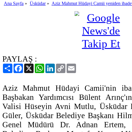
Ana Sayfa
»
Üsküdar
»
Aziz Mahmut Hüdayi Camii yeniden ibadet
PAYLAŞ :
Paylaş
Facebook
X
WhatsApp
LinkedIn
Copy
Email
Link
Aziz Mahmut Hüdayi Camii'nin ibade
Başbakan Yardımcısı Bülent Arınç'ın
Valisi Hüseyin Avni Mutlu, Üsküdar
Güler, Üsküdar Belediye Başkanı Hilm
Genel Müdürü Dr. Adnan Ertem, 