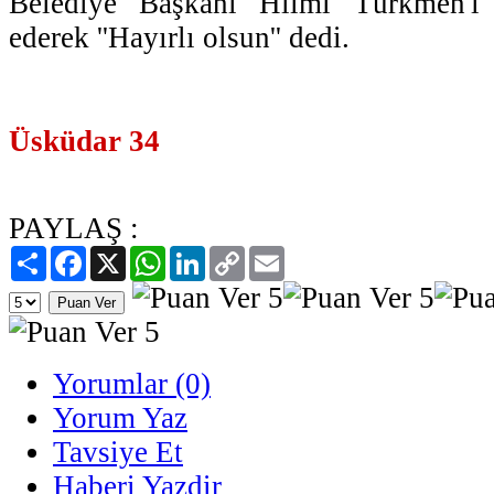
Belediye Başkanı Hilmi Türkmen'i
ederek ''Hayırlı olsun'' dedi.
Üsküdar 34
PAYLAŞ :
Paylaş
Facebook
X
WhatsApp
LinkedIn
Copy
Email
Link
Yorumlar (0)
Yorum Yaz
Tavsiye Et
Haberi Yazdir