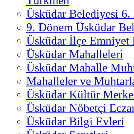
Türkmen
Üsküdar Belediyesi 6
9. Dönem Üsküdar Bel
Üsküdar İlçe Emniyet
Üsküdar Mahalleleri
Üsküdar Mahalle Muht
Mahalleler ve Muhtarl
Üsküdar Kültür Merkez
Üsküdar Nöbetçi Ecza
Üsküdar Bilgi Evleri