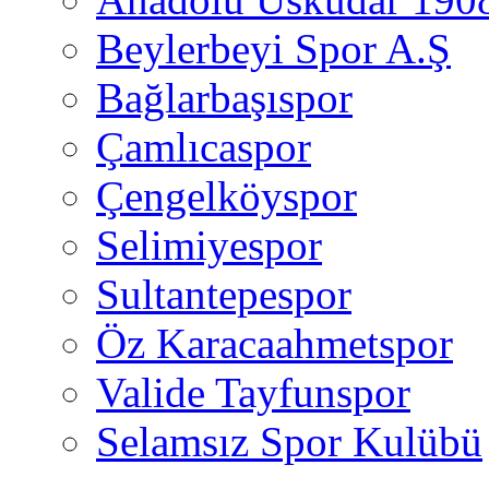
Beylerbeyi Spor A.Ş
Bağlarbaşıspor
Çamlıcaspor
Çengelköyspor
Selimiyespor
Sultantepespor
Öz Karacaahmetspor
Valide Tayfunspor
Selamsız Spor Kulübü