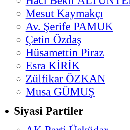
Hacı Bekir ALTUNTE
Mesut Kaymakçı
Av. Şerife PAMUK
Çetin Özdaş
Hüsamettin Piraz
Esra KİRİK
Zülfikar ÖZKAN
Musa GÜMUŞ
Siyasi Partiler
AK Parti Üsküdar