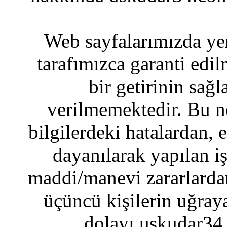
Web sayfalarımızda yer
tarafımızca garanti edil
bir getirinin sağ
verilmemektedir. Bu n
bilgilerdeki hatalardan, 
dayanılarak yapılan i
maddi/manevi zararlardan
üçüncü kişilerin uğraya
dolayı uskudar34