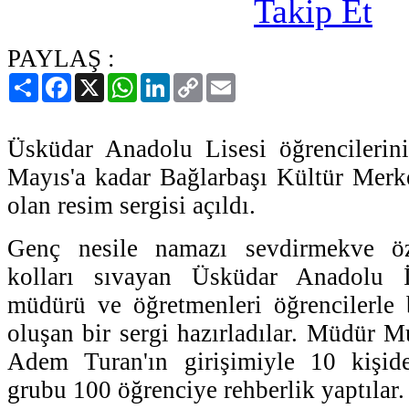
PAYLAŞ :
Paylaş
Facebook
X
WhatsApp
LinkedIn
Copy
Email
Link
Üsküdar Anadolu Lisesi öğrencilerini
Mayıs'a kadar Bağlarbaşı Kültür Merke
olan resim sergisi açıldı.
Genç nesile namazı sevdirmekve ö
kolları sıvayan Üsküdar Anadolu 
müdürü ve öğretmenleri öğrencilerle 
oluşan bir sergi hazırladılar. Müdür M
Adem Turan'ın girişimiyle 10 kişid
grubu 100 öğrenciye rehberlik yaptılar.