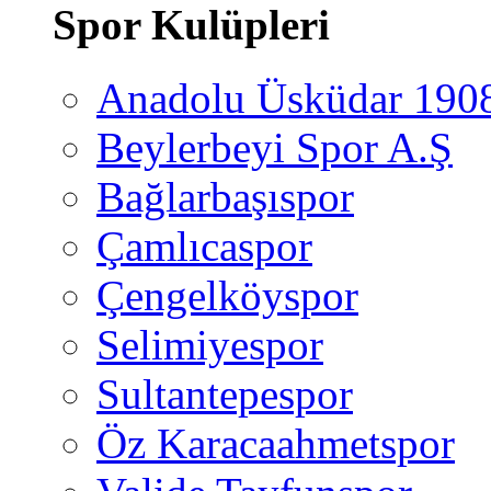
Spor Kulüpleri
Anadolu Üsküdar 190
Beylerbeyi Spor A.Ş
Bağlarbaşıspor
Çamlıcaspor
Çengelköyspor
Selimiyespor
Sultantepespor
Öz Karacaahmetspor