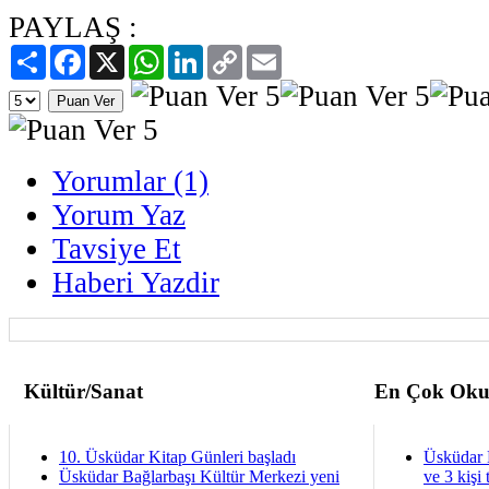
PAYLAŞ :
Paylaş
Facebook
X
WhatsApp
LinkedIn
Copy
Email
Link
Yorumlar (1)
Yorum Yaz
Tavsiye Et
Haberi Yazdir
Kültür/Sanat
En Çok Oku
10. Üsküdar Kitap Günleri başladı
Üsküdar 
Üsküdar Bağlarbaşı Kültür Merkezi yeni
ve 3 kişi 