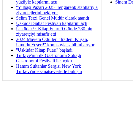
yüzüyle kapılarını açtı
Sinem De
''Yılbaşı Pazarı 2025'' rengarenk stantlarıyla
ziyaretçilerini bekliyor
Selim Terzi Genel Müdür olarak atandı
Üsküdar Sahaf Festivali kapılarını açtı
Üsküdar 9. Kitap Fuarı 9 Günde 280 bin
ziyaretçiyi misafir etti
2024 Mavera Ödülleri ''İradeni Kuşan,
Umudu Yeşert!'' konusuyla sahibini arıyor
''Üsküdar Kitap Fuarı'' başladı
Türkiye'nin ilk Gastronomi Sokağı
Gastronomi Festivali ile açıldı
Hanım Sultanlar Sergisi New York
Türkevi'nde sanatseverlerle buluştu