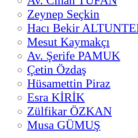
Av. Cihan TUFAN
Zeynep Seçkin
Hacı Bekir ALTUNTE
Mesut Kaymakçı
Av. Şerife PAMUK
Çetin Özdaş
Hüsamettin Piraz
Esra KİRİK
Zülfikar ÖZKAN
Musa GÜMUŞ