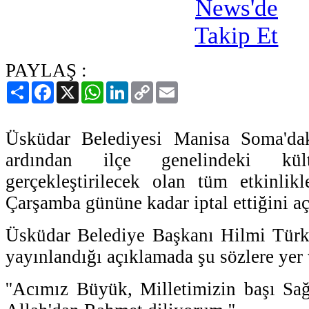
PAYLAŞ :
Paylaş
Facebook
X
WhatsApp
LinkedIn
Copy
Email
Link
Üsküdar Belediyesi Manisa Soma'dak
ardından ilçe genelindeki kült
gerçekleştirilecek olan tüm etkinli
Çarşamba gününe kadar iptal ettiğini aç
Üsküdar Belediye Başkanı Hilmi Türk
yayınlandığı açıklamada şu sözlere yer 
''Acımız Büyük, Milletimizin başı Sağ