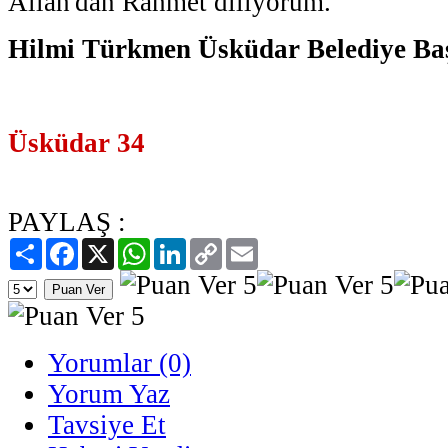
Allah'dan Rahmet diliyorum.''
Hilmi Türkmen Üsküdar Belediye Ba
Üsküdar 34
PAYLAŞ :
Paylaş
Facebook
X
WhatsApp
LinkedIn
Copy
Email
Link
Yorumlar (0)
Yorum Yaz
Tavsiye Et