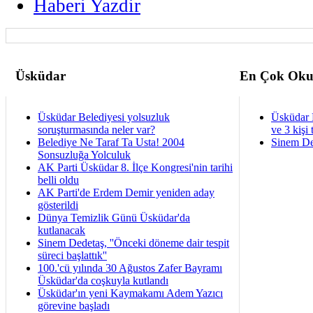
Haberi Yazdir
Üsküdar
En Çok Oku
Üsküdar Belediyesi yolsuzluk
Üsküdar 
soruşturmasında neler var?
ve 3 kişi 
Belediye Ne Taraf Ta Usta! 2004
Sinem De
Sonsuzluğa Yolculuk
AK Parti Üsküdar 8. İlçe Kongresi'nin tarihi
belli oldu
AK Parti'de Erdem Demir yeniden aday
gösterildi
Dünya Temizlik Günü Üsküdar'da
kutlanacak
Sinem Dedetaş, ''Önceki döneme dair tespit
süreci başlattık''
100.'cü yılında 30 Ağustos Zafer Bayramı
Üsküdar'da coşkuyla kutlandı
Üsküdar'ın yeni Kaymakamı Adem Yazıcı
görevine başladı