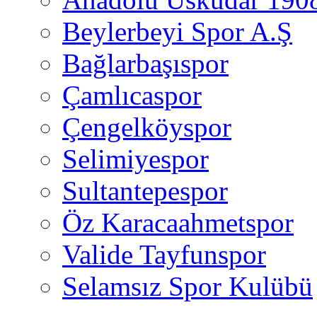
Beylerbeyi Spor A.Ş
Bağlarbaşıspor
Çamlıcaspor
Çengelköyspor
Selimiyespor
Sultantepespor
Öz Karacaahmetspor
Valide Tayfunspor
Selamsız Spor Kulübü