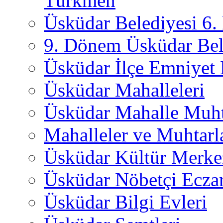
Türkmen
Üsküdar Belediyesi 6
9. Dönem Üsküdar Bel
Üsküdar İlçe Emniyet
Üsküdar Mahalleleri
Üsküdar Mahalle Muht
Mahalleler ve Muhtarl
Üsküdar Kültür Merkez
Üsküdar Nöbetçi Ecza
Üsküdar Bilgi Evleri