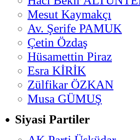
Hacı Bekir ALTUNTE
Mesut Kaymakçı
Av. Şerife PAMUK
Çetin Özdaş
Hüsamettin Piraz
Esra KİRİK
Zülfikar ÖZKAN
Musa GÜMUŞ
Siyasi Partiler
AK Parti Üsküdar