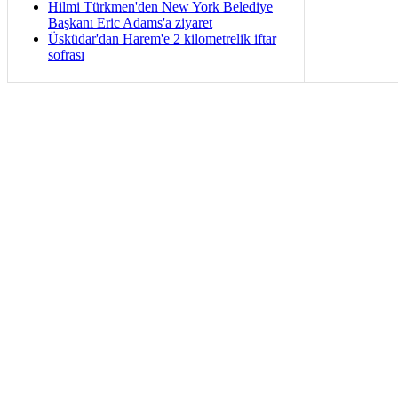
Hilmi Türkmen'den New York Belediye
Başkanı Eric Adams'a ziyaret
Üsküdar'dan Harem'e 2 kilometrelik iftar
sofrası