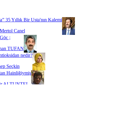
Biz buyuz...
 SOYSEVİNÇ
a” 35 Yıllık Bir Usta'nın Kalemi
Mertol Canel
Göç ;
ihan TUFAN
tioksidan nedir?
ep Seçkin
an Hainliğiymiş
kir ALTUNTEL
adde Bağımlılığı
t Kaymakçı
 Bir Süre De Olsa Burdayız
aş ŞENEL
ti Kalmadı Üstadım!