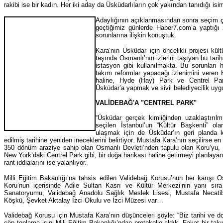
rakibi ise bir kadın. Her iki aday da Üsküdarlıların çok yakından tanıdığı isim
Adaylığının açıklanmasından sonra seçim ç
geçtiğimiz günlerde Haber7.com’a yaptığı z
sorunlarına ilişkin konuştuk.
Kara’nın Üsküdar için öncelikli projesi kül
taşında Osmanlı’nın izlerini taşıyan bu tari
istasyon gibi kullanılmakta. Bu sorunları h
takım reformlar yapacağı izlenimini veren 
haline, Hyde (Hay) Park ve Centrel Par
Üsküdar’a yapmak ve sivil belediyecilik uy
VALİDEBAĞ'A "CENTREL PARK"
“Üsküdar gerçek kimliğinden uzaklaştırıl
seçilen İstanbul’un “Kültür Başkenti” ol
ulaşmak için de Üsküdar’ın geri planda 
edilmiş tarihine yeniden ineceklerini belirtiyor. Mustafa Kara’nın seçilirse 
350 dönüm araziye sahip olan Osmanlı Devleti’nden tapulu olan Koru’yu,
New York’daki Centrel Park gibi, bir doğa harikası haline getirmeyi planlayan
rant iddialarını ise yalanlıyor.
Milli Eğitim Bakanlığı’na tahsis edilen Validebağ Korusu’nun her karışı 
Koru’nun içerisinde Adile Sultan Kasrı ve Kültür Merkezi’nin yanı sı
Sanatoryumu, Validebağ Anadolu Sağlık Meslek Lisesi, Mustafa Necat
Köşkü, Şevket Aktalay İzci Okulu ve İzci Müzesi var…
Validebağ Korusu için Mustafa Kara’nın düşünceleri şöyle: “Biz tarihi ve d
çöp toplama işini Mili Eğitim Bakanlığı’ndan protokolle aldık. Fakat bir ta