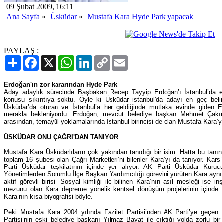
09 Şubat 2009, 16:11
Ana Sayfa
»
Üsküdar
»
Mustafa Kara Hyde Park yapacak
PAYLAŞ :
Paylaş
Facebook
X
WhatsApp
LinkedIn
Copy
Email
Link
Erdoğan'ın zor kararından Hyde Park
Aday adaylık sürecinde Başbakan Recep Tayyip Erdoğan’ı İstanbul’da 
konusu sıkıntıya soktu. Öyle ki Üsküdar istanbul'da adayı en geç belir
Üsküdar’da oturan ve İstanbul’a her geldiğinde mutlaka evinde giden E
merakla bekleniyordu. Erdoğan, mevcut belediye başkan Mehmet Çakır 
arasından, temayül yoklamalarında İstanbul birincisi de olan Mustafa Kara’yı
ÜSKÜDAR ONU ÇAĞRI'DAN TANIYOR
Mustafa Kara Üsküdarlıların çok yakından tanıdığı bir isim. Hatta bu tanınır
toplam 16 şubesi olan Çağrı Marketleri’ni bilenler Kara’yı da tanıyor. Kar
Parti Üsküdar teşkilatının içinde yer alıyor. AK Parti Üsküdar Kuru
Yönetimlerden Sorumlu İlçe Başkan Yardımcılığı görevini yürüten Kara aynı
aktif görevli birisi. Sosyal kimliği ile bilinen Kara’nın asıl mesleği ise i
mezunu olan Kara depreme yönelik kentsel dönüşüm projelerinin içinde
Kara’nın kısa biyografisi böyle.
Peki Mustafa Kara 2004 yılında Fazilet Partisi’nden AK Parti’ye geçen 
Partisi’nin eski belediye başkanı Yılmaz Bayat ile çıktığı yolda zorlu bi