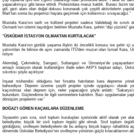
yapacakmışız gibi lanse ettirdi. Protestolara maruz kaldık. Burası bizim tar
göl, gezi alanı olan doğal dokusu korunarak çok çeşitli aktivitelerin yapıla
Mart’tan sonra bu projemizi hayata geçirmek için kollarımızı sıvayacağız.”
Mustafa Kara’nın tarih ve kültürel projeleri sadece Validebağ ile sınırlı de
Osmanlı’nın izlerini taşıdığını belirten Mustafa Kara, şehrin “dişi yüzünü” g
"ÜSKÜDAR İSTASYON OLMAKTAN KURTULACAK"
Mustafa Kara’nın günlük yaşama ilişkin iki öncelikli konusu ise şehir iç
yatırımları ile bilinse de aynı zamanda İTÜ'den muzun olan İsmail Kara, Ü
istiyor.
Alemdağ, Çekmeköy, Sarıgazi, Sultangazi ve Ümraniye’de yaşayanları
amaçlı istasyon olarak kullandığını ifade eden AKP’li başkan adayı, Üsküd
sıkıntısı şöyle açıklıyor:
İnşaat mühendisi olduğunu her fırsatta hatırlatan kara depreme yöne
bahsediyor. Deprem üzerine çeşitli projeler içinde uygulayıcı olarak yer
kaçınılmaz olan deprem için, neler yapacağını şöyle anlattı: “Sakarya
bulundum. Güçlendirme ile ilgili seminerlere katıldım. Bazı uygulamalar ya
dönüşüm projelerim var.”
BOĞAZ'I GÖREN KAÇAKLARA DÜZENLEME
Siyasetin yanı sıra, sivil toplum kuruluşları içerisinde aktif olarak yer a
belediyeler, büyük bir sivil toplum örgütü gibi olmalı. Sivil toplum örgüt
gördüğünü, sivilleşen belediyelerin de bu anlayış birçok kapıyı rahatlıkla 
dönemde Üsküdar Belediyesi’nin sivilleşme yönünün güçlü kılacaklarının alt