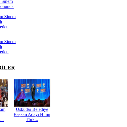
ı Sinem
yonunda
nı Sinem
dı
Neden
nı Sinem
dı
Neden
RİLER
kim
Üsküdar Belediye
Başkan Adayı Hilmi
...
Türk...