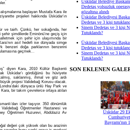
Üsküdar Belediye Başkan
ler.
Dedetaş yolsuzluk operas
gözaltına alındı
alışmalarına başlayan Mustafa Kara ile
iyarette projeleri hakkında Üsküdar’ın
Üsküdar Belediyesi Başka
Dedetaş ve 3 kişi tutuklan
Sinem Dedetaş ve 3 kişi 
tür ve tairh. Çünkü, her sokağında, her
Tutuklandı?
hi şehir şimdilerde Eminönü’ne geçiş için
alletmek için şehir için ulaşımında bir
Üsküdar Belediyesi Başka
Kara’nın asıl hedefi ise dünyada simge
k benzeri doğa parklarının benzerini
Dedetaş ve 3 kişi tutuklan
gulamasına geçmek...
Sinem Dedetaş ve 3 kişi 
Tutuklandı?
SON EKLENEN GALE
mış” diyen Kara, 2010 Kültür Başkenti
arak Üsküdar’ı gördüğünü bu hüviyete
kalmış, saklanmış, ihmal ve göz ardı
en büyük projesi Validebağ Korusu olacak.
 Londra’daki dünyaca ünlü Hay Park ve
 Kara, bir takım çevrelerce ortaya atılan
Osmanlı’dan izler taşıyor. 350 dönümlük
ra Validebağ Öğretmenler Hastanesi ve
Üsküdar 29 E
ibey Öğretmen Huzurevi, Abdülaziz Av
Cumhuriyet
Bayramı'nın 1
oğal değeri çok yüksek olan bu arazinin
kım çevreler bunu sanki oraya iş merkezi