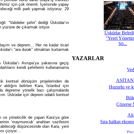
ihimiz için çok önemli. İçerisinde yapay
bileceği milli park yapmak istiyoruz. 29
ğil. “Valideler şehri” dediği Üsküdar’ın
ün yüzüne de çıkarmak istiyor.
Üsküdar Beledi
''Yerel Yöneti
Şö...
i ulaşım ve deprem… Her ne kadar ticari
sküdar’ı “ara durak” olmaktan kurtarmak
YAZARLAR
n Üsküdar’ı Avrupa’ya yakasına geçiş
arlıların kendi şehirlerini kullanamama
Ved
ASİTANE
lik kentsel dönüşüm projelerinden de
 aldığını belirten Kara, İstanbul için
Huzurlu ve k
’da depreme yönelik bazı çalışmalarda
ptım. Üsküdar için deprem odaklı kentsel
Bül
Çözerse 
Al
lan ve yöneticilik de yapan Kara’ya göre
Sıra halkın ekono
lerinin ‘maymuncuk’ anahtarı vazifesini
açabileceği düşüncesinde olan Kara, yeni
ını çiziyor…
Ziy