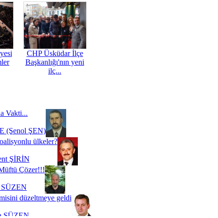
yesi
CHP Üsküdar İlçe
mler
Başkanlığı'nın yeni
ilç...
a Vakti...
 (Şenol ŞEN)
oalisyonlu ülkeler?
ent ŞİRİN
Müftü Çözer!!!
i SÜZEN
misini düzeltmeye geldi
a SÜZEN