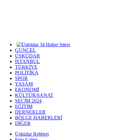
GÜNCEL
ÜSKÜDAR
İSTANBUL
TÜRKİYE
POLİTİKA
SPOR
YAŞAM
EKONOMİ
KÜLTÜR/SANAT
SEÇİM 2024
EĞİTİM
DERNEKLER
BÖLGE HABERLERİ
DİĞER
Üsküdar Rehberi
Foto Galeri