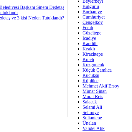
Av. Ş
Beylerbeyi
Bulgurlu
İmar Sorunlarının Genel Ç
Belediyesi Başkanı Sinem Dedetaş
Burhaniye
tutuklandı
Cumhuriyet
Çet
detaş ve 3 kişi Neden Tutuklandı?
Çengelköy
Arakan Ner
Ferah
Güzeltepe
Hüsam
İcadiye
Bayramın Mü
Kandilli
Kısıklı
Es
Kirazlıtepe
Ruhsal Yön
Kuleli
Kuzguncuk
Zülf
Küçük Çamlıca
Üsküdar Kar
Küçüksu
Küplüce
Mus
Mehmet Akif Ersoy
Mimar Sinan
Murat Reis
Salacak
Selami Ali
Selimiye
Sultantepe
Ünalan
Validei Atik