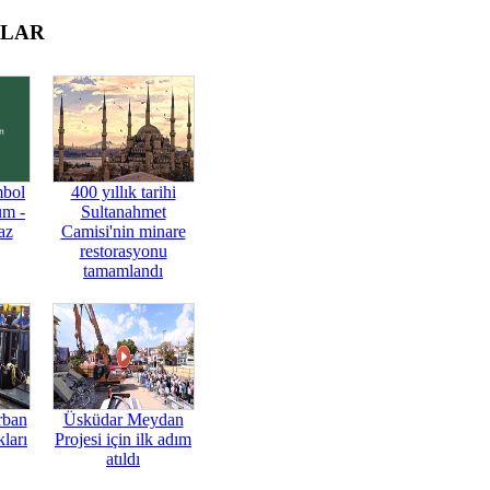
OLAR
mbol
400 yıllık tarihi
üm -
Sultanahmet
az
Camisi'nin minare
restorasyonu
tamamlandı
rban
Üsküdar Meydan
ları
Projesi için ilk adım
atıldı