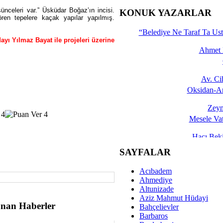
İşte 
şünceleri var.” Üsküdar Boğaz’ın incisi.
KONUK YAZARLAR
ren tepelere kaçak yapılar yapılmış.
Yalçın
“Belediye Ne Taraf Ta Ust
yı Yılmaz Bayat ile projeleri üzerine
Ahmet 
Av. C
Oksidan-An
Zeyn
Mesele Vat
Hacı Be
Okullarda M
SAYFALAR
Mesu
Acıbadem
Dünya Fani, Ama Kısa
Ahmediye
Altunizade
Sav
Aziz Mahmut Hüdayi
nan Haberler
Hukukun Adale
Bahçelievler
Barbaros