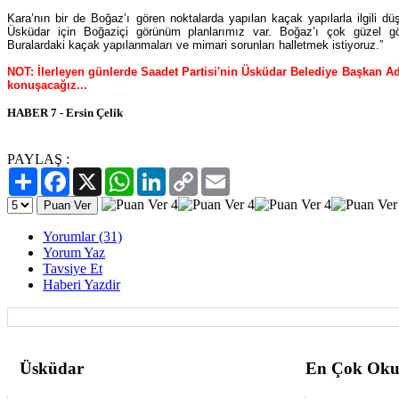
Kara’nın bir de Boğaz’ı gören noktalarda yapılan kaçak yapılarla ilgili dü
Üsküdar için Boğaziçi görünüm planlarımız var. Boğaz’ı çok güzel gö
Buralardaki kaçak yapılanmaları ve mimari sorunları halletmek istiyoruz.”
NOT: İlerleyen günlerde Saadet Partisi'nin Üsküdar Belediye Başkan Ada
konuşacağız...
HABER 7 - Ersin Çelik
PAYLAŞ :
Paylaş
Facebook
X
WhatsApp
LinkedIn
Copy
Email
Link
Yorumlar (31)
Yorum Yaz
Tavsiye Et
Haberi Yazdir
Üsküdar
En Çok Oku