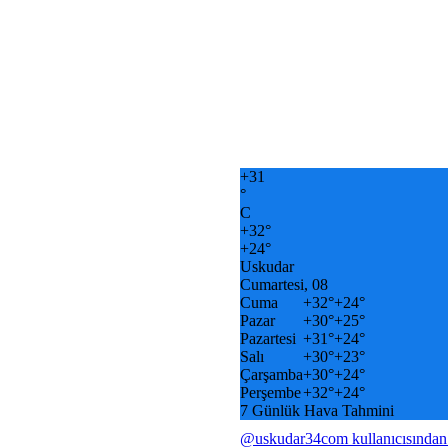
+
31
°
C
+
32°
+
24°
Uskudar
Cumartesi, 08
Cuma
+
32°
+
24°
Pazar
+
30°
+
25°
Pazartesi
+
31°
+
24°
Salı
+
30°
+
23°
Çarşamba
+
30°
+
24°
Perşembe
+
32°
+
24°
7 Günlük Hava Tahmini
@uskudar34com kullanıcısından