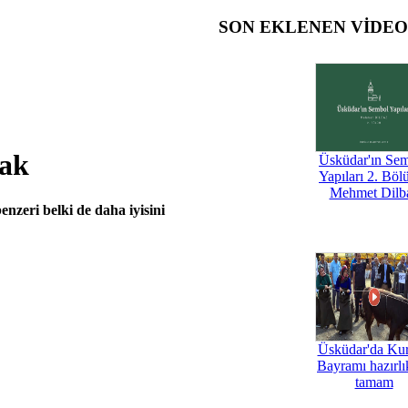
SON EKLENEN VİDE
cak
Üsküdar'ın Se
Yapıları 2. Böl
Mehmet Dilb
nzeri belki de daha iyisini
Üsküdar'da Ku
Bayramı hazırlık
tamam