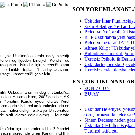
SON YORUMLANANL
Üsküdar İmar Planı Askıya
Sizin Belediye Ne Taraf Ta
Belediye Ne Taraf Ta Ust
BTP Üsküdar'da yeni başka
Belediye ne taraf TA !!!
Ahmet Kılıç : ''Üsküdar yıl
Bülbülderesi mezarlığının gi
en çok Üsküdar’da kimin aday olacağı
Ücretsiz Psikolojik Danış
lenen üç ilçeden birisiydi. Kendisi de
Üsküdarlı Çocuklar Çocuk
rdoğan’ın Üsküdar için vereceği karar
ile birlikte toplam 11 aday adayının
Ücretsiz devlet dershaneler
 seçti ikamet ettiği şehir için…
EN ÇOK OKUNANLAR
SON 7 GÜN
lık Üsküdar’la sınırlı değil. İstanbul’da
BU AY
s’lı olan Mustafa Kara, 2002’den beri AK
cu Yönetim Kurulu üyesi olarak Yerel
 zamanda sivil toplum kuruluşlarında da
Üsküdar Belediyesi yolsu
nşaat mühendisliği. Sakarya Üniversitesi
soruşturmasında neler var?
 de aktif olarak görev almış… Mustafa
Sinem Dedetaş neden gözal
Üsküdar CHP İlçe Başkan
Üsküdar için ne kadar iddialı? Saadet
Tütüncü istifa etti
r seçim sürecinde giren Kara’nın CHP’li