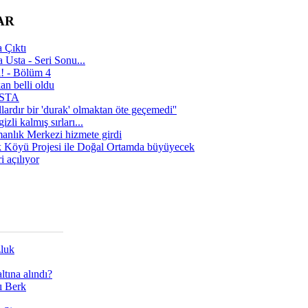
AR
 Çıktı
 Usta - Seri Sonu...
a! - Bölüm 4
n belli oldu
 USTA
lardır bir 'durak' olmaktan öte geçemedi''
zli kalmış sırları...
manlık Merkezi hizmete girdi
 Köyü Projesi ile Doğal Ortamda büyüyecek
i açılıyor
zluk
tına alındı?
ı Berk