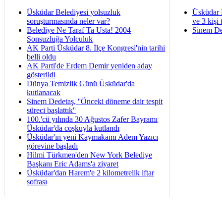
Üsküdar Belediyesi yolsuzluk
Üsküdar 
soruşturmasında neler var?
ve 3 kişi 
Belediye Ne Taraf Ta Usta! 2004
Sinem De
Sonsuzluğa Yolculuk
AK Parti Üsküdar 8. İlçe Kongresi'nin tarihi
belli oldu
AK Parti'de Erdem Demir yeniden aday
gösterildi
Dünya Temizlik Günü Üsküdar'da
kutlanacak
Sinem Dedetaş, ''Önceki döneme dair tespit
süreci başlattık''
100.'cü yılında 30 Ağustos Zafer Bayramı
Üsküdar'da coşkuyla kutlandı
Üsküdar'ın yeni Kaymakamı Adem Yazıcı
görevine başladı
Hilmi Türkmen'den New York Belediye
Başkanı Eric Adams'a ziyaret
Üsküdar'dan Harem'e 2 kilometrelik iftar
sofrası