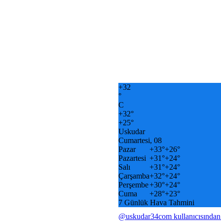
+
32
°
C
+
32°
+
25°
Uskudar
Cumartesi, 08
Pazar
+
33°
+
26°
Pazartesi
+
31°
+
24°
Salı
+
31°
+
24°
Çarşamba
+
32°
+
24°
Perşembe
+
30°
+
24°
Cuma
+
28°
+
23°
7 Günlük Hava Tahmini
@uskudar34com kullanıcısından