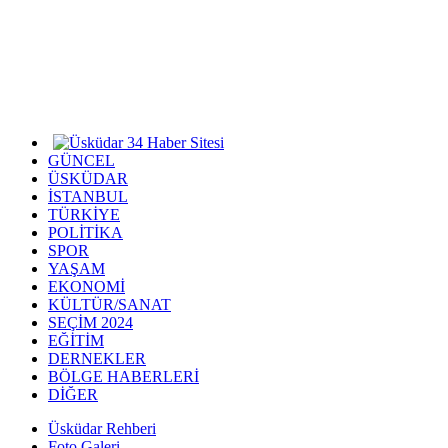
GÜNCEL
ÜSKÜDAR
İSTANBUL
TÜRKİYE
POLİTİKA
SPOR
YAŞAM
EKONOMİ
KÜLTÜR/SANAT
SEÇİM 2024
EĞİTİM
DERNEKLER
BÖLGE HABERLERİ
DİĞER
Üsküdar Rehberi
Foto Galeri