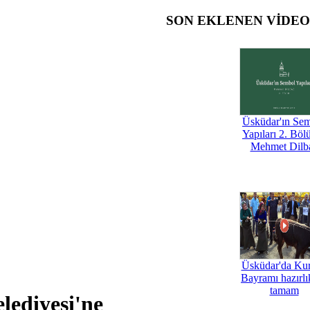
SON EKLENEN VİDE
Üsküdar'ın Se
Yapıları 2. Böl
Mehmet Dilb
Üsküdar'da Ku
Bayramı hazırlık
tamam
lediyesi'ne