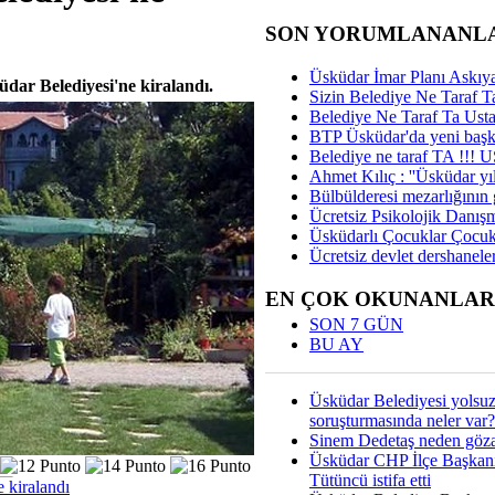
SON YORUMLANANL
Üsküdar İmar Planı Askıya
üdar Belediyesi'ne kiralandı.
Sizin Belediye Ne Taraf Ta
Belediye Ne Taraf Ta Ust
BTP Üsküdar'da yeni başka
Belediye ne taraf TA !!!
Ahmet Kılıç : ''Üsküdar yıl
Bülbülderesi mezarlığının gi
Ücretsiz Psikolojik Danış
Üsküdarlı Çocuklar Çocuk
Ücretsiz devlet dershaneler
EN ÇOK OKUNANLAR
SON 7 GÜN
BU AY
Üsküdar Belediyesi yolsu
soruşturmasında neler var?
Sinem Dedetaş neden gözal
Üsküdar CHP İlçe Başkan
Tütüncü istifa etti
 kiralandı