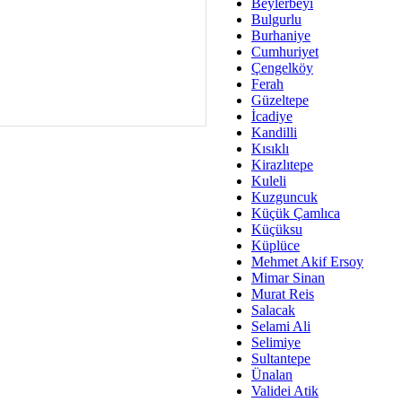
Av. Ş
Beylerbeyi
Bulgurlu
İmar Sorunlarının Genel Ç
Burhaniye
Cumhuriyet
Çet
Çengelköy
Arakan Ner
Ferah
Güzeltepe
Hüsam
İcadiye
Bayramın Mü
Kandilli
Kısıklı
Es
Kirazlıtepe
Ruhsal Yön
Kuleli
Kuzguncuk
Zülf
Küçük Çamlıca
Üsküdar Kar
Küçüksu
Küplüce
Mus
Mehmet Akif Ersoy
Mimar Sinan
Murat Reis
Salacak
Selami Ali
Selimiye
Sultantepe
Ünalan
Validei Atik