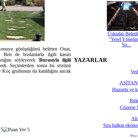
Üsküdar Beledi
''Yerel Yöneti
Şö...
nuyu görüştüğünü belirten Onat,
. Ben de bostanlarla ilgili kararı
YAZARLAR
tığını söyleyerek '
Burasıyla ilgili
dedi. Seçimlerden sonra bu sözünü
ye Koç grubunun da katıldığını ancak
Ved
ASİTANE
Huzurlu ve k
Bül
Çözerse 
Al
Sıra halkın ekono
Ziy