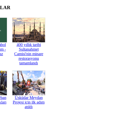
OLAR
mbol
400 yıllık tarihi
üm -
Sultanahmet
az
Camisi'nin minare
restorasyonu
tamamlandı
rban
Üsküdar Meydan
ları
Projesi için ilk adım
atıldı