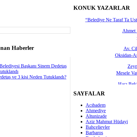
İşte 
KONUK YAZARLAR
Yalçın
“Belediye Ne Taraf Ta Ust
Ahmet 
nan Haberler
Av. C
Oksidan-An
Belediyesi Başkanı Sinem Dedetaş
Zeyn
tutuklandı
Mesele Vat
detaş ve 3 kişi Neden Tutuklandı?
Hacı Be
Okullarda M
SAYFALAR
Mesu
Acıbadem
Dünya Fani, Ama Kısa
Ahmediye
Altunizade
Sav
Aziz Mahmut Hüdayi
Hukukun Adale
Bahçelievler
Barbaros