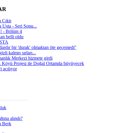
AR
 Çıktı
 Usta - Seri Sonu...
a! - Bölüm 4
n belli oldu
 USTA
lardır bir 'durak' olmaktan öte geçemedi''
zli kalmış sırları...
manlık Merkezi hizmete girdi
 Köyü Projesi ile Doğal Ortamda büyüyecek
i açılıyor
zluk
tına alındı?
ı Berk