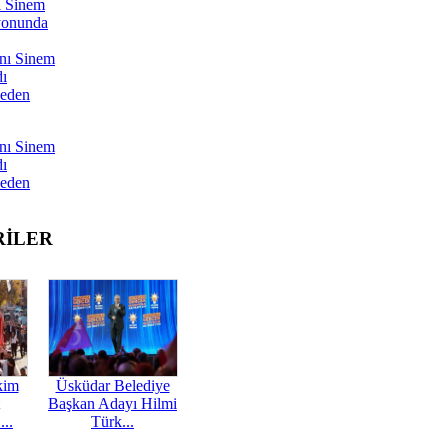
ı Sinem
yonunda
nı Sinem
dı
Neden
nı Sinem
dı
Neden
RİLER
kim
Üsküdar Belediye
Başkan Adayı Hilmi
...
Türk...