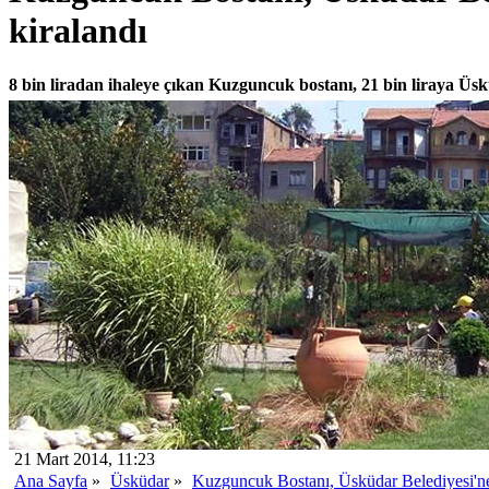
kiralandı
8 bin liradan ihaleye çıkan Kuzguncuk bostanı, 21 bin liraya Üsk
21 Mart 2014, 11:23
Ana Sayfa
»
Üsküdar
»
Kuzguncuk Bostanı, Üsküdar Belediyesi'ne