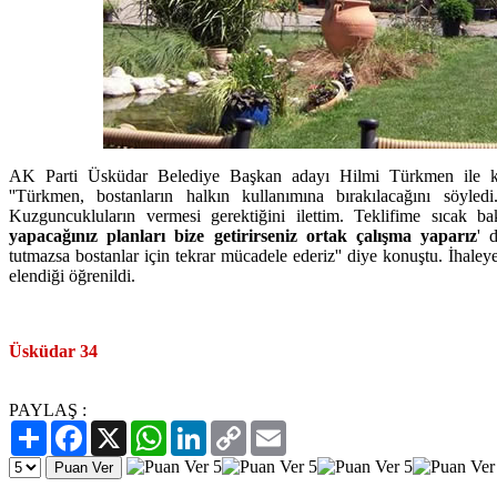
AK Parti Üsküdar Belediye Başkan adayı Hilmi Türkmen ile ko
''Türkmen, bostanların halkın kullanımına bırakılacağını söyledi
Kuzguncukluların vermesi gerektiğini ilettim. Teklifime sıcak bak
yapacağınız planları bize getirirseniz ortak çalışma yaparız
' 
tutmazsa bostanlar için tekrar mücadele ederiz'' diye konuştu. İhale
elendiği öğrenildi.
Üsküdar 34
PAYLAŞ :
Paylaş
Facebook
X
WhatsApp
LinkedIn
Copy
Email
Link