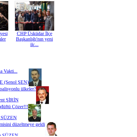
yesi
CHP Üsküdar İlçe
mler
Başkanlığı'nın yeni
ilç...
a Vakti...
 (Şenol ŞEN)
oalisyonlu ülkeler?
ent ŞİRİN
Müftü Çözer!!!
i SÜZEN
misini düzeltmeye geldi
a SÜZEN