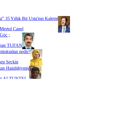
Biz buyuz...
 SOYSEVİNÇ
a” 35 Yıllık Bir Usta'nın Kalemi
Mertol Canel
Göç ;
ihan TUFAN
tioksidan nedir?
ep Seçkin
an Hainliğiymiş
kir ALTUNTEL
adde Bağımlılığı
t Kaymakçı
 Bir Süre De Olsa Burdayız
aş ŞENEL
ti Kalmadı Üstadım!