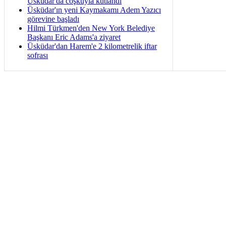
Üsküdar'da coşkuyla kutlandı
Üsküdar'ın yeni Kaymakamı Adem Yazıcı
görevine başladı
Hilmi Türkmen'den New York Belediye
Başkanı Eric Adams'a ziyaret
Üsküdar'dan Harem'e 2 kilometrelik iftar
sofrası