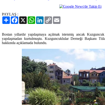
PAYLAŞ :
Paylaş
Facebook
X
WhatsApp
LinkedIn
Copy
Email
Link
Bostan yıllardır yapılaşmaya açılmak istenmiş ancak Kuzguncuk 
yapılaşmadan kurtulmuştu. Kuzguncuklular Derneği Başkanı Tülay
hakkında açıklamada bulundu.