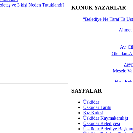
detaş ve 3 kişi Neden Tutuklandı?
İşte 
KONUK YAZARLAR
Yalçın
“Belediye Ne Taraf Ta Ust
Ahmet 
Av. C
Oksidan-An
Zeyn
Mesele Vat
Hacı Be
Okullarda M
SAYFALAR
Mesu
Üsküdar
Dünya Fani, Ama Kısa
Üsküdar Tarihi
Kız Kulesi
Sav
Üsküdar Kaymakamlığı
Hukukun Adale
Üsküdar Belediyesi
Üsküdar Belediye Başkan