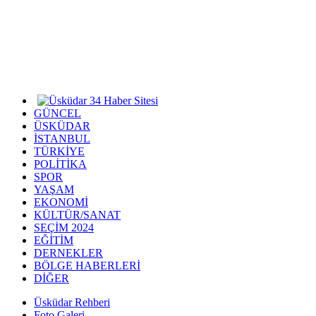
GÜNCEL
ÜSKÜDAR
İSTANBUL
TÜRKİYE
POLİTİKA
SPOR
YAŞAM
EKONOMİ
KÜLTÜR/SANAT
SEÇİM 2024
EĞİTİM
DERNEKLER
BÖLGE HABERLERİ
DİĞER
Üsküdar Rehberi
Foto Galeri