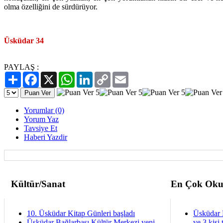
olma özelliğini de sürdürüyor.
Üsküdar 34
PAYLAŞ :
Paylaş
Facebook
X
WhatsApp
LinkedIn
Copy
Email
Link
Yorumlar (0)
Yorum Yaz
Tavsiye Et
Haberi Yazdir
Kültür/Sanat
En Çok Oku
10. Üsküdar Kitap Günleri başladı
Üsküdar 
Üsküdar Bağlarbaşı Kültür Merkezi yeni
ve 3 kişi 