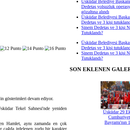
Üsküdar Belediye Başkan
Dedetaş yolsuzluk operas
gözaltına alındı
Üsküdar Belediyesi Başka
Dedetaş ve 3 kişi tutuklan
Sinem Dedetaş ve 3 kişi 
Tutuklandı?
Üsküdar Belediyesi Başka
Dedetaş ve 3 kişi tutuklan
Sinem Dedetaş ve 3 kişi 
Tutuklandı?
SON EKLENEN GALE
in gösterimleri devam ediyor.
 Üsküdar Tekel Sahnesi'nde yeniden
Üsküdar 29 E
Cumhuriyet
Bayramı'nın 1
elen Hamlet, aynı zamanda en çok
r çağda irdelenen zorlu bir karakter