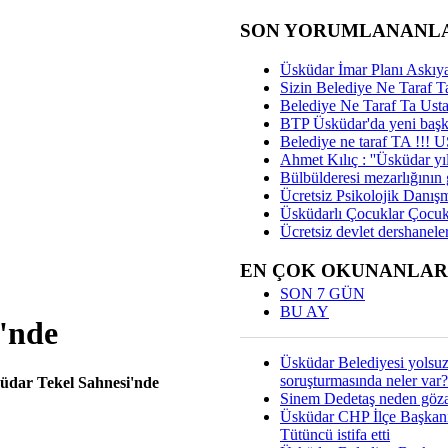
SON YORUMLANANL
Üsküdar İmar Planı Askıya
Sizin Belediye Ne Taraf Ta
Belediye Ne Taraf Ta Ust
BTP Üsküdar'da yeni başka
Belediye ne taraf TA !!!
Ahmet Kılıç : ''Üsküdar yıl
Bülbülderesi mezarlığının gi
Ücretsiz Psikolojik Danış
Üsküdarlı Çocuklar Çocuk
Ücretsiz devlet dershaneler
EN ÇOK OKUNANLAR
SON 7 GÜN
BU AY
'nde
Üsküdar Belediyesi yolsu
soruşturmasında neler var?
küdar Tekel Sahnesi'nde
Sinem Dedetaş neden gözal
Üsküdar CHP İlçe Başkan
Tütüncü istifa etti