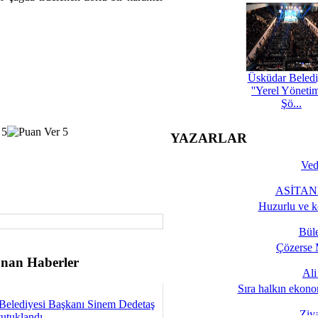
Üsküdar Beledi
''Yerel Yöneti
Şö...
YAZARLAR
Ved
ASİTANE
Huzurlu ve k
Bül
Çözerse 
nan Haberler
Al
Sıra halkın ekono
Belediyesi Başkanı Sinem Dedetaş
Ziy
tutuklandı