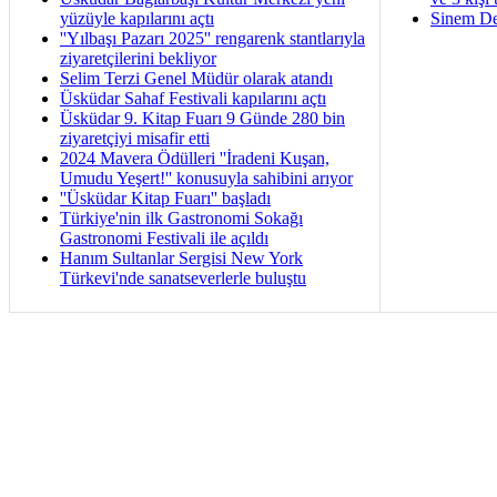
yüzüyle kapılarını açtı
Sinem De
''Yılbaşı Pazarı 2025'' rengarenk stantlarıyla
ziyaretçilerini bekliyor
Selim Terzi Genel Müdür olarak atandı
Üsküdar Sahaf Festivali kapılarını açtı
Üsküdar 9. Kitap Fuarı 9 Günde 280 bin
ziyaretçiyi misafir etti
2024 Mavera Ödülleri ''İradeni Kuşan,
Umudu Yeşert!'' konusuyla sahibini arıyor
''Üsküdar Kitap Fuarı'' başladı
Türkiye'nin ilk Gastronomi Sokağı
Gastronomi Festivali ile açıldı
Hanım Sultanlar Sergisi New York
Türkevi'nde sanatseverlerle buluştu