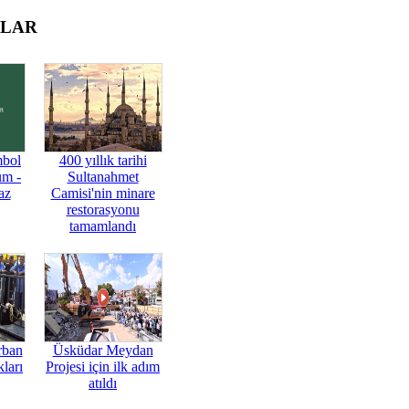
OLAR
mbol
400 yıllık tarihi
üm -
Sultanahmet
az
Camisi'nin minare
restorasyonu
tamamlandı
rban
Üsküdar Meydan
ları
Projesi için ilk adım
atıldı