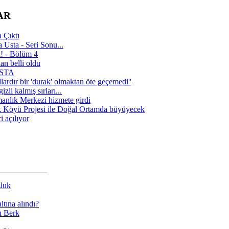
AR
 Çıktı
 Usta - Seri Sonu...
a! - Bölüm 4
n belli oldu
 USTA
lardır bir 'durak' olmaktan öte geçemedi''
zli kalmış sırları...
manlık Merkezi hizmete girdi
 Köyü Projesi ile Doğal Ortamda büyüyecek
i açılıyor
zluk
tına alındı?
ı Berk