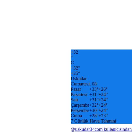
+
32
°
C
+
32°
+
25°
Uskudar
Cumartesi, 08
Pazar
+
33°
+
26°
Pazartesi
+
31°
+
24°
Salı
+
31°
+
24°
Çarşamba
+
32°
+
24°
Perşembe
+
30°
+
24°
Cuma
+
28°
+
23°
7 Günlük Hava Tahmini
@uskudar34com kullanıcısından