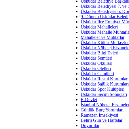
Av. Ş
Üsküdar Belediye Başkanl
Üsküdar Belediyesi 7. ve
İmar Sorunlarının Genel Ç
Üsküdar Belediyesi 6. Dö
9. Dönem Üsküdar Belediy
Çet
Üsküdar İlçe Emniyet Mü
Arakan Ner
Üsküdar Mahalleleri
Üsküdar Mahalle Muhtarla
Hüsam
Mahalleler ve Muhtarlar
Bayramın Mü
Üsküdar Kültür Merkezler
Üsküdar Nöbetçi Eczanele
Es
Üsküdar Bilgi Evleri
Ruhsal Yön
Üsküdar Semtleri
Üsküdar Okulları
Zülf
Üsküdar Otelleri
Üsküdar Kar
Üsküdar Camiileri
Üsküdar Resmi Kurumlar
Mus
Üsküdar Sağlık Kurumları
Üsküdar Spor Kulüpleri
Üsküdar Seçim Sonuçları
E-Devlet
İstanbul Nöbetçi Eczanele
Günlük Burç Yorumları
Ramazan İmsakiyesi
Belirli Gün ve Haftalar
Duyurular