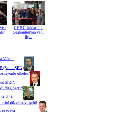
yesi
CHP Üsküdar İlçe
mler
Başkanlığı'nın yeni
ilç...
a Vakti...
 (Şenol ŞEN)
oalisyonlu ülkeler?
ent ŞİRİN
Müftü Çözer!!!
i SÜZEN
misini düzeltmeye geldi
a SÜZEN