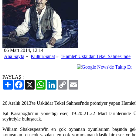
06 Mart 2014, 12:14
Ana Sayfa
»
Kültür/Sanat
»
'Hamlet' Üsküdar Tekel Sahnesi'nde
PAYLAŞ :
Paylaş
Facebook
X
WhatsApp
LinkedIn
Copy
Email
Link
26 Aralık 2013'te Üsküdar Tekel Sahnesi'nde prömiyer yapan Hamlet'
Işıl Kasapoğlu'nın yönettiği eser, 19-20-21-22 Mart tarihlerinde
seyirciyle buluşacak.
William Shakespeare'in en çok oynanan oyunlarının başında g
konuşulan, en çok yazılan, en çok yorumlanan klasik bir eser ve he