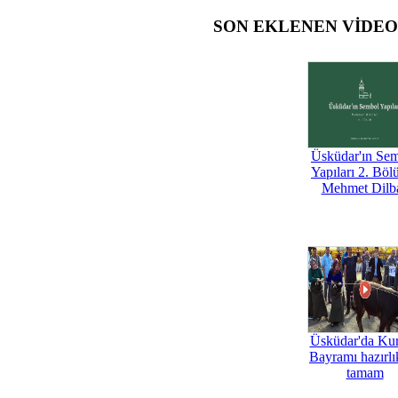
SON EKLENEN VİDE
Üsküdar'ın Se
Yapıları 2. Böl
Mehmet Dilb
Üsküdar'da Ku
Bayramı hazırlık
tamam