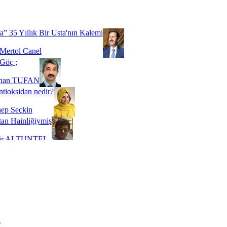
Biz buyuz...
 SOYSEVİNÇ
a” 35 Yıllık Bir Usta'nın Kalemi
Mertol Canel
Göç ;
ihan TUFAN
tioksidan nedir?
ep Seçkin
an Hainliğiymiş
kir ALTUNTEL
adde Bağımlılığı
t Kaymakçı
 Bir Süre De Olsa Burdayız
aş ŞENEL
ti Kalmadı Üstadım!
ı