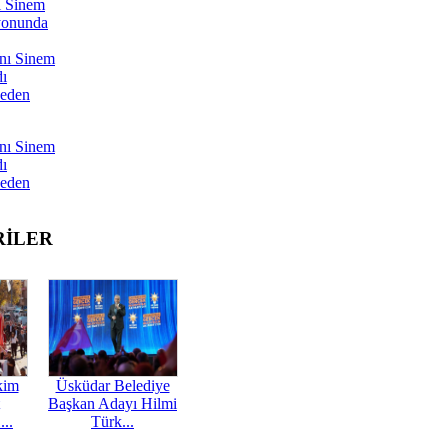
ı Sinem
yonunda
nı Sinem
dı
Neden
nı Sinem
dı
Neden
RİLER
kim
Üsküdar Belediye
Başkan Adayı Hilmi
...
Türk...