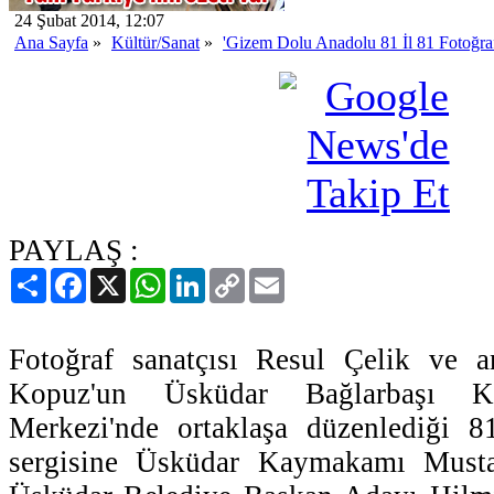
24 Şubat 2014, 12:07
Ana Sayfa
»
Kültür/Sanat
»
'Gizem Dolu Anadolu 81 İl 81 Fotoğraf'
PAYLAŞ :
Paylaş
Facebook
X
WhatsApp
LinkedIn
Copy
Email
Link
Fotoğraf sanatçısı Resul Çelik ve 
Kopuz'un Üsküdar Bağlarbaşı 
Merkezi'nde ortaklaşa düzenlediği 8
sergisine Üsküdar Kaymakamı Musta