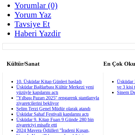
Yorumlar (0)
Yorum Yaz
Tavsiye Et
Haberi Yazdir
Kültür/Sanat
En Çok Oku
10. Üsküdar Kitap Günleri başladı
Üsküdar 
Üsküdar Bağlarbaşı Kültür Merkezi yeni
ve 3 kişi 
yüzüyle kapılarını açtı
Sinem De
''Yılbaşı Pazarı 2025'' rengarenk stantlarıyla
ziyaretçilerini bekliyor
Selim Terzi Genel Müdür olarak atandı
Üsküdar Sahaf Festivali kapılarını açtı
Üsküdar 9. Kitap Fuarı 9 Günde 280 bin
ziyaretçiyi misafir etti
2024 Mavera Ödülleri ''İradeni Kuşan,