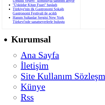
Umudu Yeşert!'' konusuyla sahibini arıyor
''Üsküdar Kitap Fuarı'' başladı
Türkiye'nin ilk Gastronomi Sokağı
Gastronomi Festivali ile açıldı
Hanım Sultanlar Sergisi New York
Türkevi'nde sanatseverlerle buluştu
Kurumsal
Ana Sayfa
İletişim
Site Kullanım Sözleşm
Künye
Rss