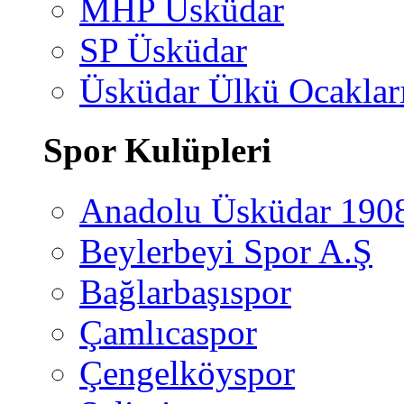
MHP Üsküdar
SP Üsküdar
Üsküdar Ülkü Ocaklar
Spor Kulüpleri
Anadolu Üsküdar 190
Beylerbeyi Spor A.Ş
Bağlarbaşıspor
Çamlıcaspor
Çengelköyspor