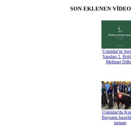
SON EKLENEN VİDE
Üsküdar'ın Se
Yapıları 2. Böl
Mehmet Dilb
Üsküdar'da Ku
Bayramı hazırlık
tamam