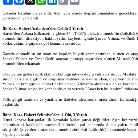
Link
Üsküdar kazaları ile sarsıldı. Aynı gün içinde değişik zamanlarda gerçekleşe
yerlerinden yaralandı.
İlk Kaza Haberi Acıbadem'den Geldi: 3 Yaralı
Harem'den Ankara istikametine giden 34 TT 3375 plakalı otomobilin sürücüsü 
otomobilinin direksiyon hakimiyetini kaybetti. İçinde Şanver Yılmaz ve Ömür 
korkuluklarına çarparak yol kenarına savruldu.
Kazada otomobilin ön tarafı ve kapıları büyük zarar görürken, sürücü ve araç 
Şanver Yılmaz ve Ömür Özdil araçtan çıkmayı başarırken, sürücü Mustafa Yıl
otomobilden çıkamadı.
Olay yerine gelen sağlık ekibleri koltuğu arkaya doğru yatırarak sürücü Mustafa Yı
sürücü Göztepe Eğitim ve Araştırma hastenesine kaldırılırken, olay yerinde in
Yılmaz' ın kimlğini ve ehliyetini bulamadı. Yılmaz'ın akrabası olan ve kazadan 
Sanver Yılmaz ise polise kendi ehliyetini vererek '' Aracı ben kullandım'' iddiası
Polis görgü tanıkları ve yaralıların ifadelerinden sonra, aracı kimin kullandığı
başlatıldı.
İkinci Kaza Haberi Selimiye'den; 1 Ölü, 3 Yaralı
İkinci kazaya karışanlar ilk kazadaki kadar şanslı değildiler. Aşırı hız y
hakimiyetini kaybeden otomobil sürücüsü, yol kenarında duran yolcu minibü
sıkıştırıldığı yerden kurtarılan otomobil sürücüsü kaldırıldığı hastanede haya
kişide yaralandı.