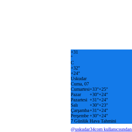
+
31
°
C
+
32°
+
24°
Uskudar
Cuma, 07
Cumartesi
+
33°
+
25°
Pazar
+
30°
+
24°
Pazartesi
+
31°
+
24°
Salı
+
30°
+
23°
Çarşamba
+
31°
+
24°
Perşembe
+
30°
+
24°
7 Günlük Hava Tahmini
@uskudar34com kullanıcısından