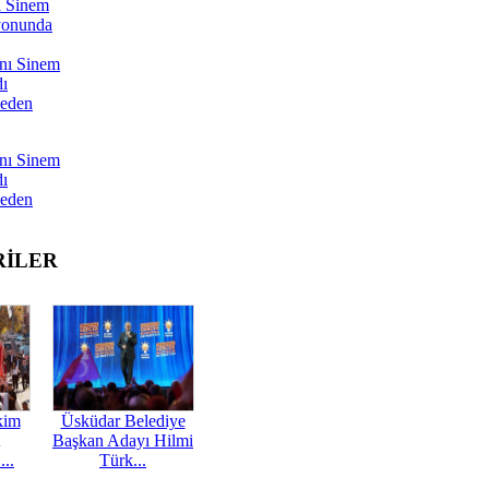
ı Sinem
yonunda
nı Sinem
dı
Neden
nı Sinem
dı
Neden
RİLER
kim
Üsküdar Belediye
Başkan Adayı Hilmi
...
Türk...