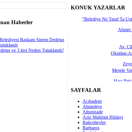
İşte 
KONUK YAZARLAR
Yalçın
“Belediye Ne Taraf Ta Ust
nan Haberler
Ahmet 
Belediyesi Başkanı Sinem Dedetaş
tutuklandı
Av. C
detaş ve 3 kişi Neden Tutuklandı?
Oksidan-An
Zeyn
Mesele Vat
Hacı Be
Okullarda M
SAYFALAR
Mesu
Acıbadem
Dünya Fani, Ama Kısa
Ahmediye
Altunizade
Sav
Aziz Mahmut Hüdayi
Hukukun Adale
Bahçelievler
Barbaros