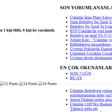
SON YORUMLANANL
Üsküdar İmar Planı Askıya
Sizin Belediye Ne Taraf Ta
Belediye Ne Taraf Ta Ust
 1 kişi öldü, 6 kişi ise yaralandı.
BTP Üsküdar'da yeni başka
Belediye ne taraf TA !!!
Ahmet Kılıç : ''Üsküdar yıl
Bülbülderesi mezarlığının gi
Ücretsiz Psikolojik Danış
Üsküdarlı Çocuklar Çocuk
Ücretsiz devlet dershaneler
EN ÇOK OKUNANLAR
SON 7 GÜN
BU AY
Üsküdar Belediyesi yolsu
soruşturmasında neler var?
Sinem Dedetaş neden gözal
Üsküdar CHP İlçe Başkan
Tütüncü istifa etti