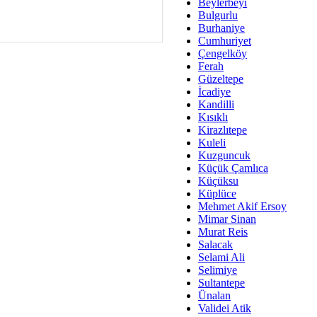
Av. Ş
Beylerbeyi
Bulgurlu
İmar Sorunlarının Genel Ç
Burhaniye
Cumhuriyet
Çet
Çengelköy
Arakan Ner
Ferah
Güzeltepe
Hüsam
İcadiye
Bayramın Mü
Kandilli
Kısıklı
Es
Kirazlıtepe
Ruhsal Yön
Kuleli
Kuzguncuk
Zülf
Küçük Çamlıca
Üsküdar Kar
Küçüksu
Küplüce
Mus
Mehmet Akif Ersoy
Mimar Sinan
Murat Reis
Salacak
Selami Ali
Selimiye
Sultantepe
Ünalan
Validei Atik