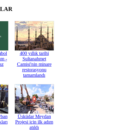
OLAR
mbol
400 yıllık tarihi
üm -
Sultanahmet
az
Camisi'nin minare
restorasyonu
tamamlandı
rban
Üsküdar Meydan
ları
Projesi için ilk adım
atıldı