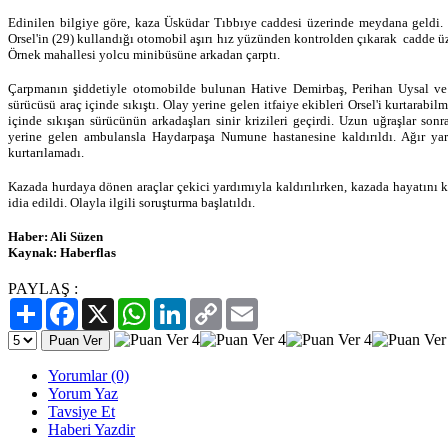
Edinilen bilgiye göre, kaza Üsküdar Tıbbıye caddesi üzerinde meydana geldi
Orsel'in (29) kullandığı otomobil aşırı hız yüzünden kontrolden çıkarak cadde 
Örnek mahallesi yolcu minibüsüne arkadan çarptı.
Çarpmanın şiddetiyle otomobilde bulunan Hative Demirbaş, Perihan Uysal ve 
sürücüsü araç içinde sıkıştı. Olay yerine gelen itfaiye ekibleri Orsel'i kurtarabil
içinde sıkışan sürücünün arkadaşları sinir krizileri geçirdi. Uzun uğraşlar sonr
yerine gelen ambulansla Haydarpaşa Numune hastanesine kaldırıldı. Ağır ya
kurtarılamadı.
Kazada hurdaya dönen araçlar çekici yardımıyla kaldırılırken, kazada hayatını
idia edildi. Olayla ilgili soruşturma başlatıldı.
Haber: Ali Süzen
Kaynak: Haberflas
PAYLAŞ :
Paylaş
Facebook
X
WhatsApp
LinkedIn
Copy
Email
Link
Yorumlar (0)
Yorum Yaz
Tavsiye Et
Haberi Yazdir