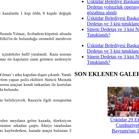
Üsküdar Belediye Başkan
Dedetaş yolsuzluk operas
gözaltına alındı
n kazalarda 1 kişi öldü, 6 kişide değişik
Üsküdar Belediyesi Başka
Dedetaş ve 3 kişi tutuklan
Sinem Dedetaş ve 3 kişi 
Mustafa Yılmaz, Acıbadem köprüsü altında
Tutuklandı?
Bilkil'in de bulunduğu otomobil merdiven
Üsküdar Belediyesi Başka
Dedetaş ve 3 kişi tutuklan
içindekiler hafif yaralandı. Kaza sonrası
Sinem Dedetaş ve 3 kişi 
maz ön kapıların zarar görmesi nedeniyle
Tutuklandı?
SON EKLENEN GALE
lmaz' ı arka kapıdan dışarı çıkardı. Yaralı
celem yapan polis ekibleri Sürücü Mustafa
sonra araçtan kendi imkanları ile kurtulan
nda bulundu.
nı belirleyecek. Kazayla ilgili soruşturma
Üsküdar 29 E
üzünden meydana gelen kazada, direksiyon
Cumhuriyet
süne arkadan çarptı. İtfaiye tarafından
tını kaybederken, kazada araçta bulunan 3
Bayramı'nın 1