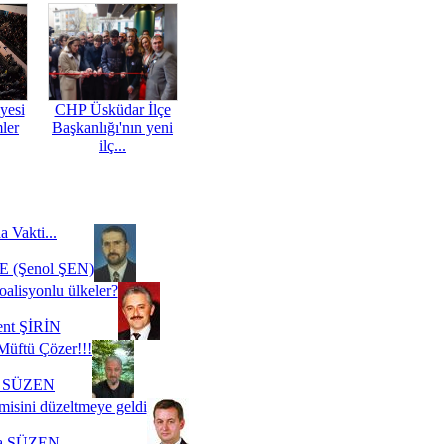
yesi
CHP Üsküdar İlçe
mler
Başkanlığı'nın yeni
ilç...
a Vakti...
 (Şenol ŞEN)
oalisyonlu ülkeler?
ent ŞİRİN
Müftü Çözer!!!
i SÜZEN
misini düzeltmeye geldi
a SÜZEN