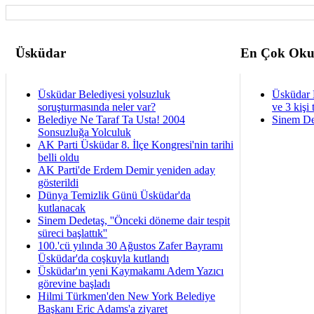
Üsküdar
En Çok Oku
Üsküdar Belediyesi yolsuzluk
Üsküdar 
soruşturmasında neler var?
ve 3 kişi 
Belediye Ne Taraf Ta Usta! 2004
Sinem De
Sonsuzluğa Yolculuk
AK Parti Üsküdar 8. İlçe Kongresi'nin tarihi
belli oldu
AK Parti'de Erdem Demir yeniden aday
gösterildi
Dünya Temizlik Günü Üsküdar'da
kutlanacak
Sinem Dedetaş, ''Önceki döneme dair tespit
süreci başlattık''
100.'cü yılında 30 Ağustos Zafer Bayramı
Üsküdar'da coşkuyla kutlandı
Üsküdar'ın yeni Kaymakamı Adem Yazıcı
görevine başladı
Hilmi Türkmen'den New York Belediye
Başkanı Eric Adams'a ziyaret