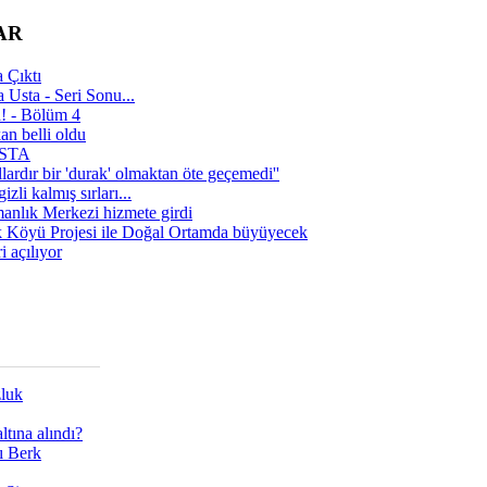
AR
 Çıktı
 Usta - Seri Sonu...
a! - Bölüm 4
n belli oldu
 USTA
lardır bir 'durak' olmaktan öte geçemedi''
zli kalmış sırları...
manlık Merkezi hizmete girdi
 Köyü Projesi ile Doğal Ortamda büyüyecek
i açılıyor
zluk
tına alındı?
ı Berk