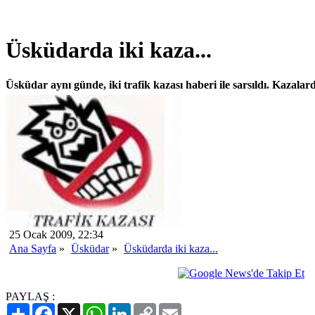
Üsküdarda iki kaza...
Üsküdar aynı günde, iki trafik kazası haberi ile sarsıldı. Kazalarda
25 Ocak 2009, 22:34
Ana Sayfa
»
Üsküdar
»
Üsküdarda iki kaza...
PAYLAŞ :
Paylaş
Facebook
X
WhatsApp
LinkedIn
Copy
Email