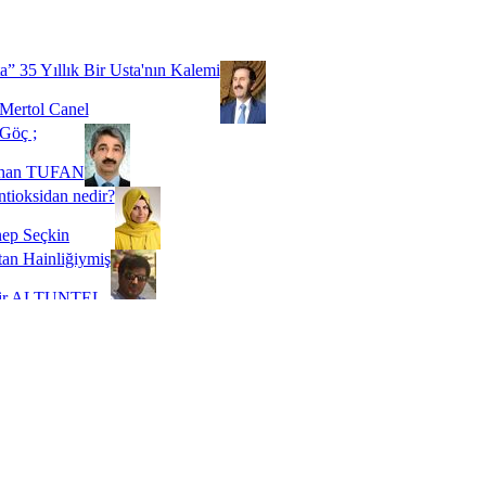
Biz buyuz...
 SOYSEVİNÇ
a” 35 Yıllık Bir Usta'nın Kalemi
Mertol Canel
Göç ;
ihan TUFAN
tioksidan nedir?
ep Seçkin
an Hainliğiymiş
kir ALTUNTEL
adde Bağımlılığı
t Kaymakçı
 Bir Süre De Olsa Burdayız
aş ŞENEL
ti Kalmadı Üstadım!