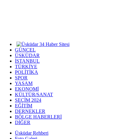
GÜNCEL
ÜSKÜDAR
İSTANBUL
TÜRKİYE
POLİTİKA
SPOR
YAŞAM
EKONOMİ
KÜLTÜR/SANAT
SEÇİM 2024
EĞİTİM
DERNEKLER
BÖLGE HABERLERİ
DİĞER
Üsküdar Rehberi
Foto Galeri