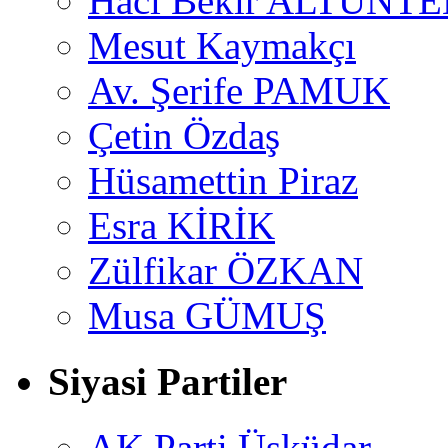
Hacı Bekir ALTUNTE
Mesut Kaymakçı
Av. Şerife PAMUK
Çetin Özdaş
Hüsamettin Piraz
Esra KİRİK
Zülfikar ÖZKAN
Musa GÜMUŞ
Siyasi Partiler
AK Parti Üsküdar