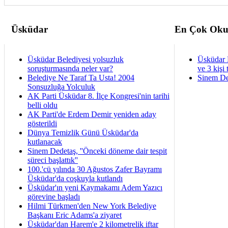
Üsküdar
En Çok Oku
Üsküdar Belediyesi yolsuzluk
Üsküdar 
soruşturmasında neler var?
ve 3 kişi 
Belediye Ne Taraf Ta Usta! 2004
Sinem De
Sonsuzluğa Yolculuk
AK Parti Üsküdar 8. İlçe Kongresi'nin tarihi
belli oldu
AK Parti'de Erdem Demir yeniden aday
gösterildi
Dünya Temizlik Günü Üsküdar'da
kutlanacak
Sinem Dedetaş, ''Önceki döneme dair tespit
süreci başlattık''
100.'cü yılında 30 Ağustos Zafer Bayramı
Üsküdar'da coşkuyla kutlandı
Üsküdar'ın yeni Kaymakamı Adem Yazıcı
görevine başladı
Hilmi Türkmen'den New York Belediye
Başkanı Eric Adams'a ziyaret
Üsküdar'dan Harem'e 2 kilometrelik iftar