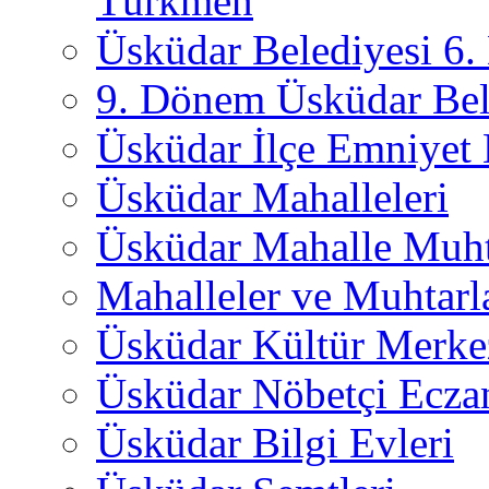
Türkmen
Üsküdar Belediyesi 6
9. Dönem Üsküdar Bel
Üsküdar İlçe Emniyet
Üsküdar Mahalleleri
Üsküdar Mahalle Muht
Mahalleler ve Muhtarl
Üsküdar Kültür Merkez
Üsküdar Nöbetçi Ecza
Üsküdar Bilgi Evleri