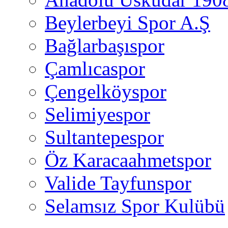
Beylerbeyi Spor A.Ş
Bağlarbaşıspor
Çamlıcaspor
Çengelköyspor
Selimiyespor
Sultantepespor
Öz Karacaahmetspor
Valide Tayfunspor
Selamsız Spor Kulübü