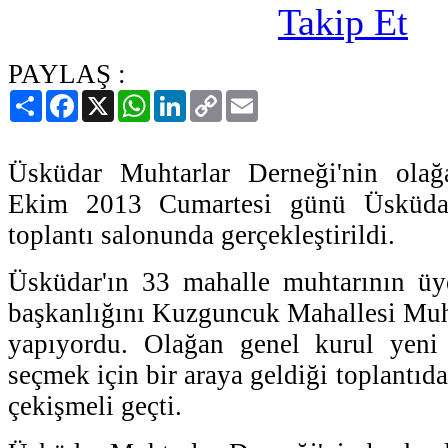
PAYLAŞ :
Paylaş
Facebook
X
WhatsApp
LinkedIn
Copy
Email
Link
Üsküdar Muhtarlar Derneği'nin olağ
Ekim 2013 Cumartesi günü Üsküd
toplantı salonunda gerçekleştirildi.
Üsküdar'ın 33 mahalle muhtarının üy
başkanlığını Kuzguncuk Mahallesi Muh
yapıyordu. Olağan genel kurul yeni
seçmek için bir araya geldiği toplantıda
çekişmeli geçti.