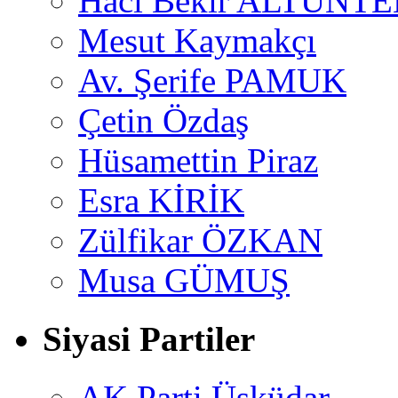
Hacı Bekir ALTUNTE
Mesut Kaymakçı
Av. Şerife PAMUK
Çetin Özdaş
Hüsamettin Piraz
Esra KİRİK
Zülfikar ÖZKAN
Musa GÜMUŞ
Siyasi Partiler
AK Parti Üsküdar