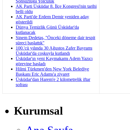
Sonsuzluğa Yolculuk
AK Parti Üsküdar 8. İlçe Kongresi'nin tarihi
belli oldu
AK Parti'de Erdem Demir yeniden aday
gösterildi
Dünya Temizlik Günü Üsküdar'da
kutlanacak
Sinem Dedetaş, ''Önceki döneme dair tespit
süreci başlattık''
100.'cü yılında 30 Ağustos Zafer Bayramı
Üsküdar'da coşkuyla kutlandı
Üsküdar'ın yeni Kaymakamı Adem Yazıcı
görevine başladı
Hilmi Türkmen'den New York Belediye
Başkanı Eric Adams'a ziyaret
Üsküdar'dan Harem'e 2 kilometrelik iftar
sofrası
Kurumsal