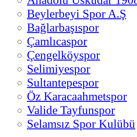
Beylerbeyi Spor A.Ş
Bağlarbaşıspor
Çamlıcaspor
Çengelköyspor
Selimiyespor
Sultantepespor
Öz Karacaahmetspor
Valide Tayfunspor
Selamsız Spor Kulübü