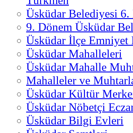
Türkmen
Üsküdar Belediyesi 6
9. Dönem Üsküdar Bel
Üsküdar İlçe Emniyet
Üsküdar Mahalleleri
Üsküdar Mahalle Muht
Mahalleler ve Muhtarl
Üsküdar Kültür Merkez
Üsküdar Nöbetçi Ecza
Üsküdar Bilgi Evleri