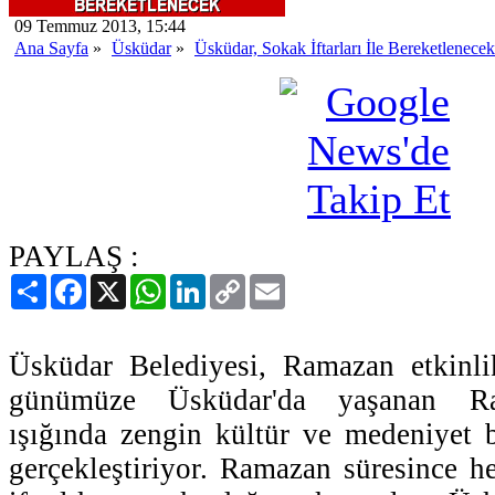
09 Temmuz 2013, 15:44
Ana Sayfa
»
Üsküdar
»
Üsküdar, Sokak İftarları İle Bereketlenecek
PAYLAŞ :
Paylaş
Facebook
X
WhatsApp
LinkedIn
Copy
Email
Link
Üsküdar Belediyesi, Ramazan etkinlik
günümüze Üsküdar'da yaşanan Ra
ışığında zengin kültür ve medeniyet 
gerçekleştiriyor. Ramazan süresince h