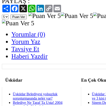
PAYLAŞ :
Paylaş
Facebook
X
WhatsApp
LinkedIn
Copy
Email
Link
Yorumlar (0)
Yorum Yaz
Tavsiye Et
Haberi Yazdir
Üsküdar
En Çok Oku
Üsküdar Belediyesi yolsuzluk
Üsküdar 
soruşturmasında neler var?
ve 3 kişi 
Belediye Ne Taraf Ta Usta! 2004
Sinem De