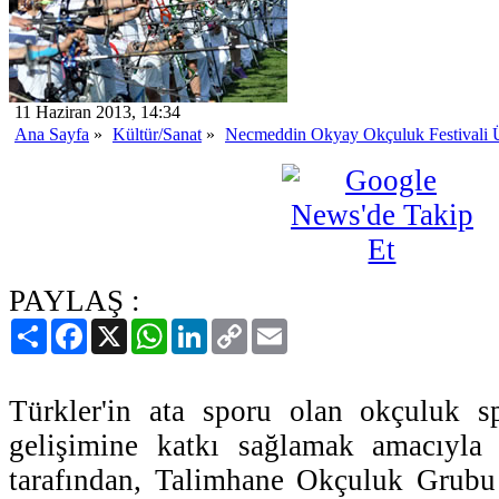
11 Haziran 2013, 14:34
Ana Sayfa
»
Kültür/Sanat
»
Necmeddin Okyay Okçuluk Festivali 
PAYLAŞ :
Paylaş
Facebook
X
WhatsApp
LinkedIn
Copy
Email
Link
Türkler'in ata sporu olan okçuluk s
gelişimine katkı sağlamak amacıyla
tarafından, Talimhane Okçuluk Grubu i