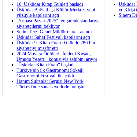
10. Üsküdar Kitap Günleri başladı
Üsküdar 
Üsküdar Bağlarbaşı Kültür Merkezi yeni
ve 3 kişi 
yüzüyle kapılarını açtı
Sinem De
''Yılbaşı Pazarı 2025'' rengarenk stantlarıyla
ziyaretçilerini bekliyor
Selim Terzi Genel Müdür olarak atandı
Üsküdar Sahaf Festivali kapılarını açtı
Üsküdar 9. Kitap Fuarı 9 Günde 280 bin
ziyaretçiyi misafir etti
2024 Mavera Ödülleri ''İradeni Kuşan,
Umudu Yeşert!'' konusuyla sahibini arıyor
''Üsküdar Kitap Fuarı'' başladı
Türkiye'nin ilk Gastronomi Sokağı
Gastronomi Festivali ile açıldı
Hanım Sultanlar Sergisi New York
Türkevi'nde sanatseverlerle buluştu