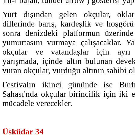
Tir-i baran, tunder arrow ) gösterisi yap
Yurt dışından gelen okçular, oklar
dillerinde barış, kardeşlik ve hoşgörü
sonra denizdeki platformun üzerind
yumurtasını vurmaya çalışacaklar. Ya
okçular ve vatandaşlar için ayrı
yarışmada, içinde altın bulunan deve
vuran okçular, vurduğu altının sahibi o
Festivalın ikinci gününde ise Bur
Sahası'nda okçular birincilik için iki 
mücadele verecekler.
Üsküdar 34