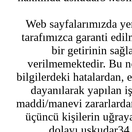
Web sayfalarımızda yer
tarafımızca garanti edil
bir getirinin sağ
verilmemektedir. Bu n
bilgilerdeki hatalardan, 
dayanılarak yapılan i
maddi/manevi zararlardan
üçüncü kişilerin uğraya
dolayı uskudar34