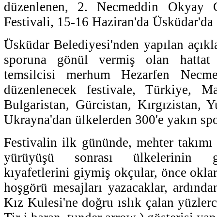
düzenlenen, 2. Necmeddin Okyay G
Festivali, 15-16 Haziran'da Üsküdar'da 
Üsküdar Belediyesi'nden yapılan açık
sporuna gönül vermiş olan hattat
temsilcisi merhum Hezarfen Necm
düzenlenecek festivale, Türkiye, M
Bulgaristan, Gürcistan, Kırgızistan, 
Ukrayna'dan ülkelerden 300'e yakın spo
Festivalin ilk gününde, mehter takımı
yürüyüşü sonrası ülkelerinin g
kıyafetlerini giymiş okçular, önce oklar
hoşgörü mesajları yazacaklar, ardında
Kız Kulesi'ne doğru ıslık çalan yüzler