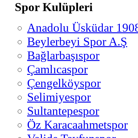
Spor Kulüpleri
Anadolu Üsküdar 190
Beylerbeyi Spor A.Ş
Bağlarbaşıspor
Çamlıcaspor
Çengelköyspor
Selimiyespor
Sultantepespor
Öz Karacaahmetspor