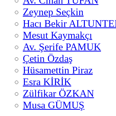
Av. Cihan TUFAN
Zeynep Seçkin
Hacı Bekir ALTUNTE
Mesut Kaymakçı
Av. Şerife PAMUK
Çetin Özdaş
Hüsamettin Piraz
Esra KİRİK
Zülfikar ÖZKAN
Musa GÜMUŞ