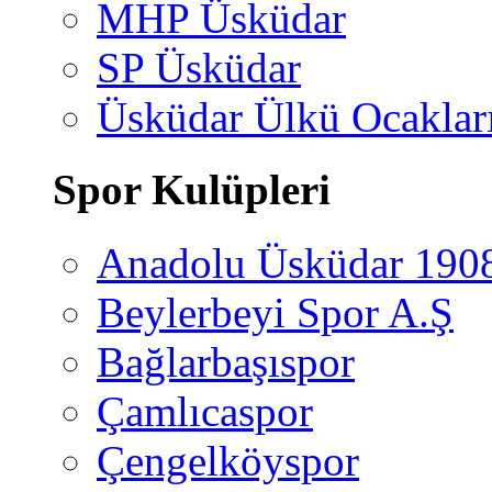
MHP Üsküdar
SP Üsküdar
Üsküdar Ülkü Ocaklar
Spor Kulüpleri
Anadolu Üsküdar 190
Beylerbeyi Spor A.Ş
Bağlarbaşıspor
Çamlıcaspor
Çengelköyspor