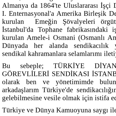
Almanya da 1864'te Uluslararası İşçi D
I. Enternasyonal'a Amerika Birleşik De
kurulan Emeğin Şövalyeleri örgüt
İstanbul'da Tophane fabrikasındaki iş
kurulan Amele-i Osmani (Osmanlı Am
Dünyada her alanda sendikacılık 
sendikal kahramanlara selamlarımı ilet
Bu sebeple; TÜRKİYE DİY
GÖREVLİLERİ SENDİKASI İSTAN
olarak ben ve yönetimimde bulu
arkadaşlarım Türkiye'de sendikacılığı
gelebilmesine vesile olmak için istifa e
Türkiye ve Dünya Kamuoyuna saygı ile 