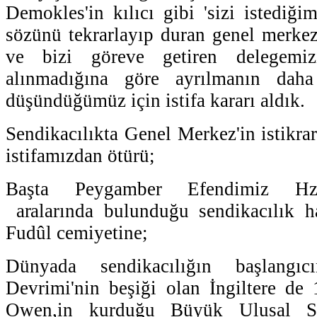
Demokles'in kılıcı gibi 'sizi istediği
sözünü tekrarlayıp duran genel merkez
ve bizi göreve getiren delegemiz
alınmadığına göre ayrılmanın dah
düşündüğümüz için istifa kararı aldık.
Sendikacılıkta Genel Merkez'in istikra
istifamızdan ötürü;
Başta Peygamber Efendimiz Hz
aralarında bulunduğu sendikacılık ha
Fudûl cemiyetine;
Dünyada sendikacılığın başlangı
Devrimi'nin beşiği olan İngiltere de
Owen,in kurduğu Büyük Ulusal Sen