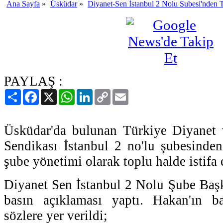
Ana Sayfa
»
Üsküdar
»
Diyanet-Sen İstanbul 2 Nolu Şubesi'nden T
PAYLAŞ :
Paylaş
Facebook
X
WhatsApp
LinkedIn
Copy
Email
Link
Üsküdar'da bulunan Türkiye Diyanet v
Sendikası İstanbul 2 no'lu şubesinde
şube yönetimi olarak toplu halde istifa e
Diyanet Sen İstanbul 2 Nolu Şube Baş
basın açıklaması yaptı. Hakan'ın ba
sözlere yer verildi;