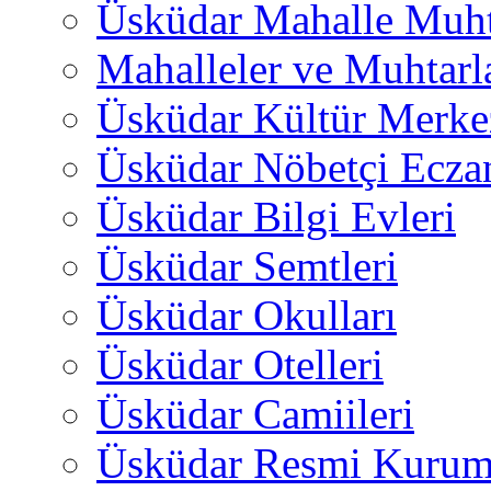
Üsküdar Mahalle Muht
Mahalleler ve Muhtarl
Üsküdar Kültür Merkez
Üsküdar Nöbetçi Ecza
Üsküdar Bilgi Evleri
Üsküdar Semtleri
Üsküdar Okulları
Üsküdar Otelleri
Üsküdar Camiileri
Üsküdar Resmi Kurum