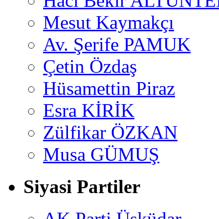
Hacı Bekir ALTUNTE
Mesut Kaymakçı
Av. Şerife PAMUK
Çetin Özdaş
Hüsamettin Piraz
Esra KİRİK
Zülfikar ÖZKAN
Musa GÜMUŞ
Siyasi Partiler
AK Parti Üsküdar