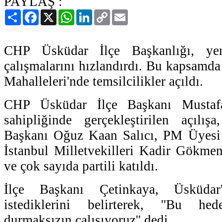
PAYLAŞ :
Paylaş
Facebook
X
WhatsApp
LinkedIn
Copy
Email
Link
CHP Üsküdar İlçe Başkanlığı, yer
çalışmalarını hızlandırdı. Bu kapsamda
Mahalleleri'nde temsilcilikler açıldı.
CHP Üsküdar İlçe Başkanı Mustafa
sahipliğinde gerçekleştirilen açılı
Başkanı Oğuz Kaan Salıcı, PM Üyesi
İstanbul Milletvekilleri Kadir Gökme
ve çok sayıda partili katıldı.
İlçe Başkanı Çetinkaya, Üsküda
istediklerini belirterek, ''Bu h
durmaksızın çalışıyoruz'' dedi.