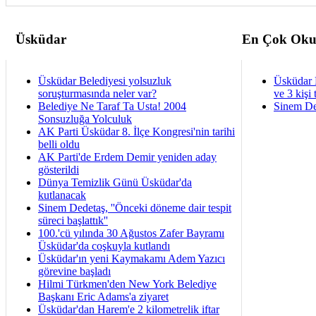
Üsküdar
En Çok Oku
Üsküdar Belediyesi yolsuzluk
Üsküdar 
soruşturmasında neler var?
ve 3 kişi 
Belediye Ne Taraf Ta Usta! 2004
Sinem De
Sonsuzluğa Yolculuk
AK Parti Üsküdar 8. İlçe Kongresi'nin tarihi
belli oldu
AK Parti'de Erdem Demir yeniden aday
gösterildi
Dünya Temizlik Günü Üsküdar'da
kutlanacak
Sinem Dedetaş, ''Önceki döneme dair tespit
süreci başlattık''
100.'cü yılında 30 Ağustos Zafer Bayramı
Üsküdar'da coşkuyla kutlandı
Üsküdar'ın yeni Kaymakamı Adem Yazıcı
görevine başladı
Hilmi Türkmen'den New York Belediye
Başkanı Eric Adams'a ziyaret
Üsküdar'dan Harem'e 2 kilometrelik iftar