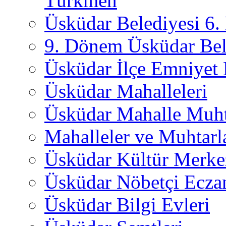
Türkmen
Üsküdar Belediyesi 6
9. Dönem Üsküdar Bel
Üsküdar İlçe Emniyet
Üsküdar Mahalleleri
Üsküdar Mahalle Muht
Mahalleler ve Muhtarl
Üsküdar Kültür Merkez
Üsküdar Nöbetçi Ecza
Üsküdar Bilgi Evleri