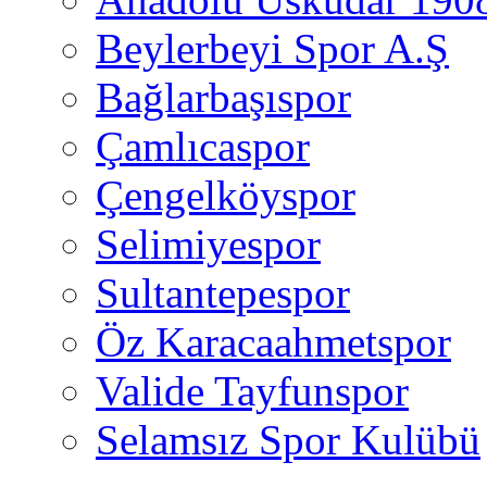
Beylerbeyi Spor A.Ş
Bağlarbaşıspor
Çamlıcaspor
Çengelköyspor
Selimiyespor
Sultantepespor
Öz Karacaahmetspor
Valide Tayfunspor
Selamsız Spor Kulübü